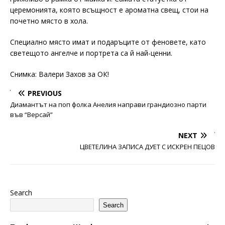
церемонията, която всъщност е ароматна свещ, стои на
почетно място в хола.
Специално място имат и подаръците от феновете, като
светещото ангелче и портрета са й най-ценни.
Снимка: Валери Захов за ОК!
PREVIOUS
Диамантът на поп фолка Анелия направи грандиозно парти
във “Версай”
NEXT
ЦВЕТЕЛИНА ЗАПИСА ДУЕТ С ИСКРЕН ПЕЦОВ
Search
Search