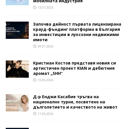
мобилната индустрия
13.07.2026
Започва дейност първата лицензирана
крауд-фъндинг платформа в България
за инвестиции в луксозни недвижими
имоти
09.07.2026
Кристиан Костов представя новия си
артистичен проект KIAN и дебютния
аромат „SHH“
15.06.2026
Д-р Енджи Касабие тръгва на
национално турне, посветено на
дълголетието и качеството на живот
11.06.2026