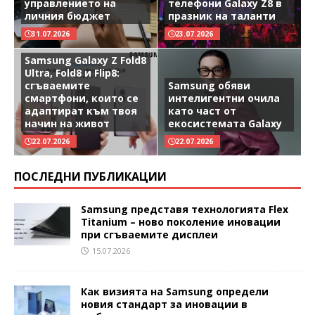
управлението на
телефони Galaxy Z8 в
личния бюджет
празник на таланти
31.07.2026
23.07.2026
Samsung Galaxy Z Fold8
Ultra, Fold8 и Flip8:
сгъваемите
Samsung обяви
смартфони, които се
интелигентни очила
адаптират към твоя
като част от
начин на живот
екосистемата Galaxy
22.07.2026
22.07.2026
ПОСЛЕДНИ ПУБЛИКАЦИИ
Samsung представя технологията Flex
Titanium – ново поколение иновации
при сгъваемите дисплеи
15.07.2026
Как визията на Samsung определи
новия стандарт за иновации в