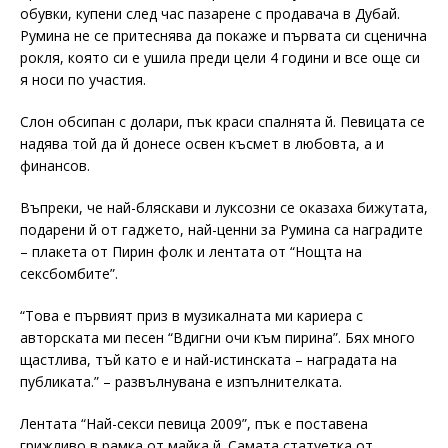
обувки, купени след час пазарене с продавача в Дубай.
Румина не се притеснява да покаже и първата си сценична
рокля, която си е ушила преди цели 4 години и все още си
я носи по участия.
Слон обсипан с долари, пък краси спалнята й. Певицата се
надява той да й донесе освен късмет в любовта, а и
финансов.
Въпреки, че най-бляскави и луксозни се оказаха бижутата,
подарени й от гаджето, най-ценни за Румина са наградите
– плакета от Пирин фолк и лентата от “Нощта на
сексбомбите”.
“Това е първият приз в музикалната ми кариера с
авторската ми песен “Вдигни очи към пирина”. Бях много
щастлива, тъй като е и най-истинската – наградата на
публиката.” – развълнувана е изпълнителката.
Лентата “Най-секси певица 2009”, пък е поставена
грижливо в рамка от майка й. Самата статуетка от