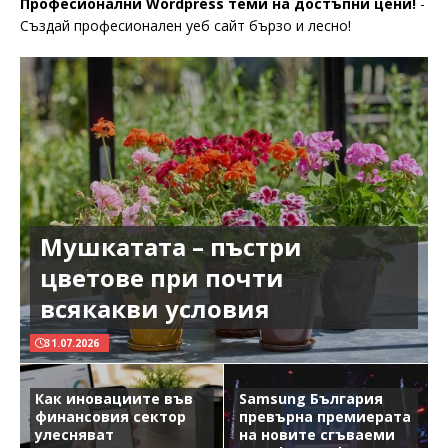
Професионални Wordpress теми на достъпни цени!
-
Създай професионален уеб сайт бързо и лесно!
Мушкатата – пъстри
цветове при почти
всякакви условия
31.07.2026
Как иновациите във
Samsung България
финансовия сектор
превърна премиерата
улесняват
на новите сгъваеми