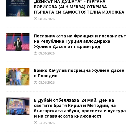
„ЕЗИКЪТ НА ДУШАТА“ – ГЕРГАНА
БОРИСОВА (ALHIMERRA) ОТКРИВА
ПЪРВАТА СИ САМОСТОЯТЕЛНА ИЗЛОЖБА
08.06.2026
Посланичката на Франция и посланикът
на Република Турция аплодираха
Жулиен Дасен от първия ред
08.06.2026
Бойко Качулев посрещна Жулиен Дасен
в Пловдив
08.06.2026
В Дубай отбелязаха 24 май, Ден на
светите братя Кирил и Методий, на
българската азбука, просвета и култура
и на славянската книжовност
24.05.2026