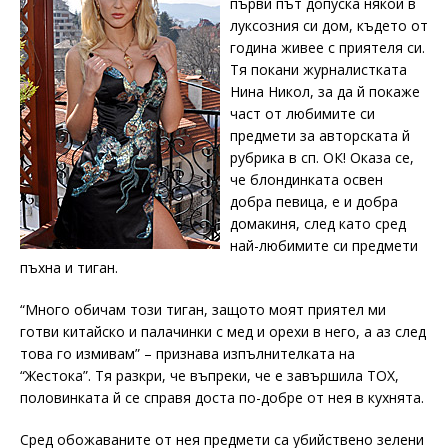
първи път допуска някой в
луксозния си дом, където от
година живее с приятеля си.
Тя покани журналистката
Нина Никол, за да й покаже
част от любимите си
предмети за авторската й
рубрика в сп. ОК! Оказа се,
че блондинката освен
добра певица, е и добра
домакиня, след като сред
най-любимите си предмети
пъхна и тиган.
“Много обичам този тиган, защото моят приятел ми
готви китайско и палачинки с мед и орехи в него, а аз след
това го измивам” – признава изпълнителката на
“Жестока”. Тя разкри, че въпреки, че е завършила ТОХ,
половинката й се справя доста по-добре от нея в кухнята.
Сред обожаваните от нея предмети са убийствено зелени