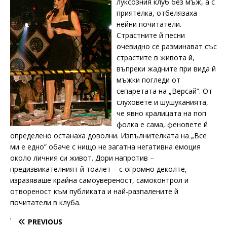
луксозния клуб без мъж, а с
приятелка, отбелязаха
нейни почитатели.
Страстните й песни
очевидно се разминават със
страстите в живота й,
въпреки жадните при вида й
мъжки погледи от
сепаретата на „Версай”. От
слуховете и шушуканията,
че явно кралицата на поп
фолка е сама, феновете й
определено останаха доволни. Изпълнителката на „Все
ми е едно” обаче с нищо не загатна негативна емоция
около личния си живот. Дори напротив –
предизвикателният й тоалет – с огромно деколте,
изразяваше крайна самоувереност, самоконтрол и
отвореност към публиката и най-разпалените й
почитатели в клуба.
PREVIOUS