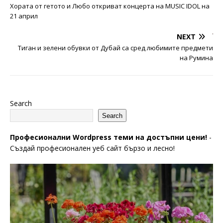
Хората от гетото и Любо откриват концерта на MUSIC IDOL на
21 април
NEXT
Тиган и зелени обувки от Дубай са сред любимите предмети
на Румина
Search
Search
Професионални Wordpress теми на достъпни цени!
-
Създай професионален уеб сайт бързо и лесно!