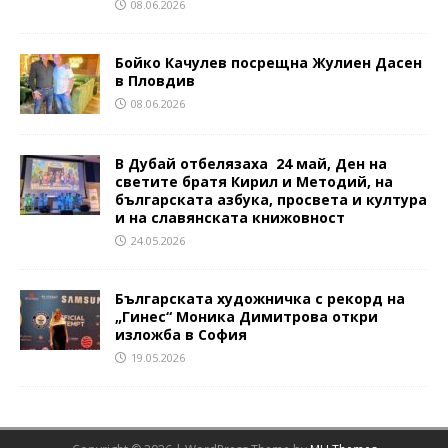
08.06.2026
Бойко Качулев посрещна Жулиен Дасен
в Пловдив
08.06.2026
В Дубай отбелязаха 24 май, Ден на
светите братя Кирил и Методий, на
българската азбука, просвета и култура
и на славянската книжовност
24.05.2026
Българската художничка с рекорд на
„Гинес“ Моника Димитрова откри
изложба в София
19.05.2026