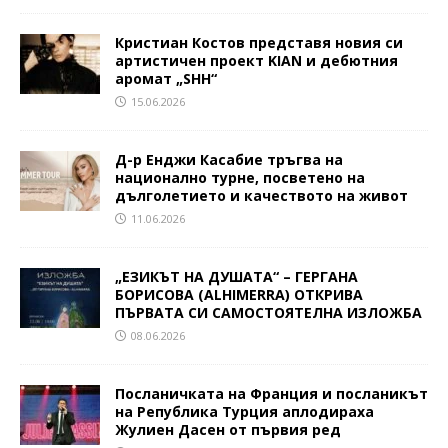
Кристиан Костов представя новия си
артистичен проект KIAN и дебютния
аромат „SHH“
15.06.2026
Д-р Енджи Касабие тръгва на
национално турне, посветено на
дълголетието и качеството на живот
11.06.2026
„ЕЗИКЪТ НА ДУШАТА“ – ГЕРГАНА
БОРИСОВА (ALHIMERRA) ОТКРИВА
ПЪРВАТА СИ САМОСТОЯТЕЛНА ИЗЛОЖБА
08.06.2026
Посланичката на Франция и посланикът
на Република Турция аплодираха
Жулиен Дасен от първия ред