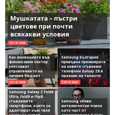
Мушкатата – пъстри
цветове при почти
всякакви условия
31.07.2026
Как иновациите във
Samsung България
финансовия сектор
превърна премиерата
улесняват
на новите сгъваеми
управлението на
телефони Galaxy Z8 в
личния бюджет
празник на таланти
31.07.2026
23.07.2026
Samsung Galaxy Z Fold8
Ultra, Fold8 и Flip8:
сгъваемите
Samsung обяви
смартфони, които се
интелигентни очила
адаптират към твоя
като част от
начин на живот
екосистемата Galaxy