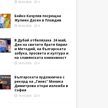
08.06.2026
0
Бойко Качулев посрещна
Жулиен Дасен в Пловдив
08.06.2026
0
В Дубай отбелязаха 24 май,
Ден на светите братя Кирил
и Методий, на българската
азбука, просвета и култура и
на славянската книжовност
24.05.2026
0
Българската художничка с
рекорд на „Гинес“ Моника
Димитрова откри изложба в
София
19.05.2026
0