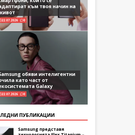
смартфони, които се
адаптират към твоя начин на
живот
22.07.2026
0
Samsung обяви интелигентни
очила като част от
екосистемата Galaxy
22.07.2026
0
ЛЕДНИ ПУБЛИКАЦИИ
Samsung представя
технологията Flex Titanium –