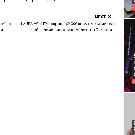
NEXT
те” за
LAURA ASHLEY покрива 62 000 кв.м. с мека мебел в
ед
най-големия морски комплекс на Балканите