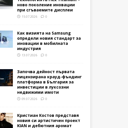
ново поколение иновации
при сгъваемите дисплеи
15.07.2026
0
Как визията на Samsung
определи новия стандарт за
иновации в мобилната
индустрия
13.07.2026
0
Започва дейност първата
лицензирана крауд-фъндинг
платформа в България за
инвестиции в луксозни
недвижими имоти
09.07.2026
0
Кристиан Костов представя
новия си артистичен проект
KIAN и дебютния аромат