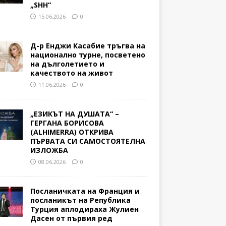
„SHH“
15.06.2026
0
Д-р Енджи Касабие тръгва на
национално турне, посветено
на дълголетието и
качеството на живот
11.06.2026
0
„ЕЗИКЪТ НА ДУШАТА“ –
ГЕРГАНА БОРИСОВА
(ALHIMERRA) ОТКРИВА
ПЪРВАТА СИ САМОСТОЯТЕЛНА
ИЗЛОЖБА
08.06.2026
0
Посланичката на Франция и
посланикът на Република
Турция аплодираха Жулиен
Дасен от първия ред