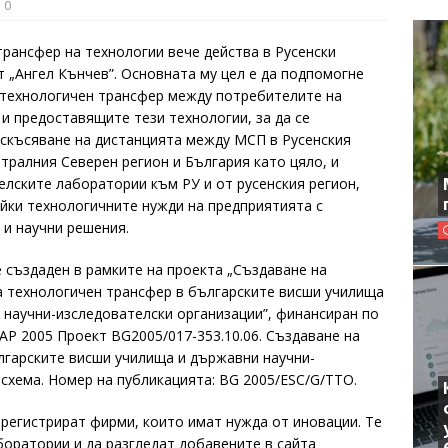
0
трансфер на технологии вече действа в Русенски
т „Ангел Кънчев”. Основната му цел е да подпомогне
 технологичен трансфер между потребителите на
 и предоставящите тези технологии, за да се
скъсяване на дистанцията между МСП в Русенския
нтралния Северен регион и България като цяло, и
елските лаборатории към РУ и от русенския регион,
йки технологичните нужди на предприятията с
 и научни решения.
 създаден в рамките на проекта „Създаване на
а технологичен трансфер в българските висши училища
 научни-изследователски организации”, финансиран по
АР 2005 Проект BG2005/017-353.10.06. Създаване на
лгарските висши училища и държавни научни-
схема. Номер на публикацията: BG 2005/ESC/G/TTO.
 регистрират фирми, които имат нужда от иновации. Те
боратории и да разгледат добавените в сайта