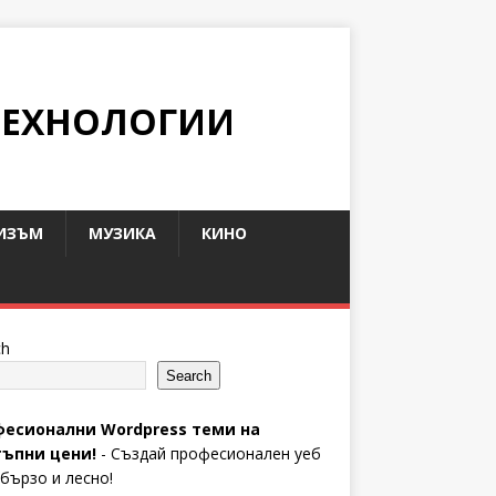
ТЕХНОЛОГИИ
ИЗЪМ
МУЗИКА
КИНО
ch
Search
есионални Wordpress теми на
ъпни цени!
- Създай професионален уеб
 бързо и лесно!