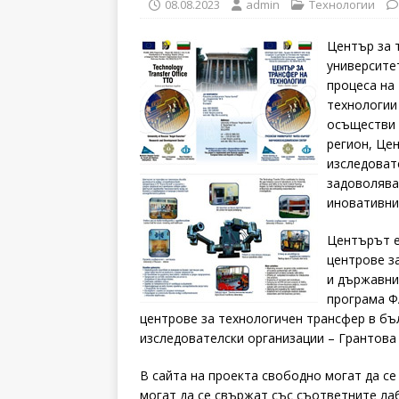
08.08.2023
admin
Технологии
Център за 
университе
процеса на
технологии
осъществи 
регион, Це
изследоват
задоволява
иновативни
Центърът е
центрове з
и държавни
програма Ф
центрове за технологичен трансфер в бъ
изследователски организации – Грантова 
В сайта на проекта свободно могат да се
могат да се свържат със съответните ла