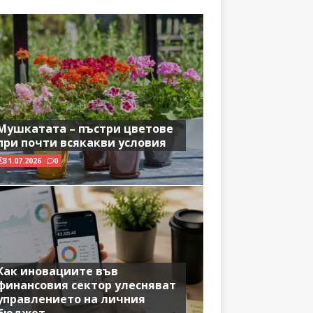
Мушкатата – пъстри цветове
при почти всякакви условия
31.07.2026
0
Как иновациите във
финансовия сектор улесняват
управлението на личния