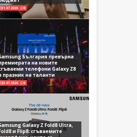
бюджет
31.07.2026
0
Samsung България превърна
премиерата на новите
сгъваеми телефони Galaxy Z8
в празник на таланти
23.07.2026
0
Samsung Galaxy Z Fold8 Ultra,
Fold8 и Flip8: сгъваемите