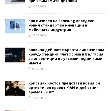
при сгъваемите дисплеи
15.07.2026
Как визията на Samsung определи
новия стандарт за иновации в
мобилната индустрия
13.07.2026
Започва дейност първата лицензирана
крауд-фъндинг платформа в България
за инвестиции в луксозни недвижими
имоти
09.07.2026
Кристиан Костов представя новия си
артистичен проект KIAN и дебютния
аромат „SHH“
15.06.2026