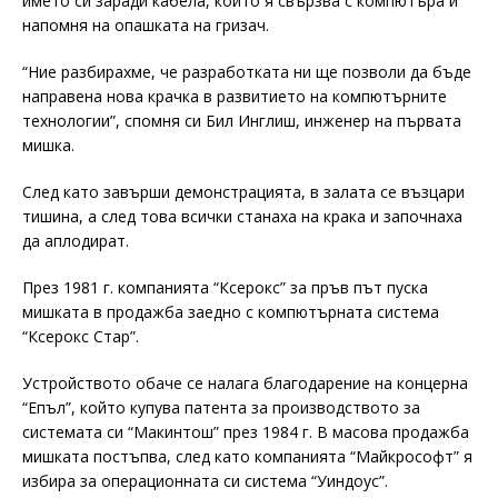
името си заради кабела, който я свързва с компютъра и
напомня на опашката на гризач.
“Ние разбирахме, че разработката ни ще позволи да бъде
направена нова крачка в развитието на компютърните
технологии”, спомня си Бил Инглиш, инженер на първата
мишка.
След като завърши демонстрацията, в залата се възцари
тишина, а след това всички станаха на крака и започнаха
да аплодират.
През 1981 г. компанията “Ксерокс” за пръв път пуска
мишката в продажба заедно с компютърната система
“Ксерокс Стар”.
Устройството обаче се налага благодарение на концерна
“Епъл”, който купува патента за производството за
системата си “Макинтош” през 1984 г. В масова продажба
мишката постъпва, след като компанията “Майкрософт” я
избира за операционната си система “Уиндоус”.