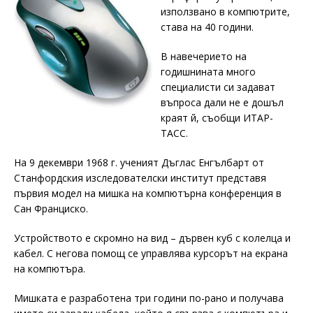
използвано в компютрите,
става на 40 години.
В навечерието на
годишнината много
специалисти си задават
въпроса дали не е дошъл
краят й, съобщи ИТАР-
ТАСС.
На 9 декември 1968 г. ученият Дъглас Енгълбарт от
Станфордския изследователски институт представя
първия модел на мишка на компютърна конференция в
Сан Франциско.
Устройството е скромно на вид – дървен куб с колелца и
кабел. С негова помощ се управлява курсорът на екрана
на компютъра.
Мишката е разработена три години по-рано и получава