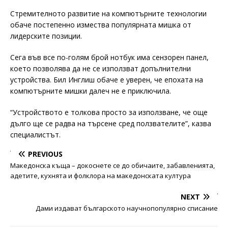
Стремителното развитие на компютърните технологии
обаче постепенно измества популярната мишка от
лидерските позиции.
Сега във все по-голям брой нотбук има сензорен панел,
което позволява да не се използват допълнителни
устройства. Бил Инглиш обаче е уверен, че епохата на
компютърните мишки далеч не е приключила.
“Устройството е толкова просто за използване, че още
дълго ще се радва на търсене сред ползвателите”, казва
специалистът.
PREVIOUS
Македонска къща – докоснете се до обичаите, забавленията,
адетите, кухнята и фолклора на македонската култура
NEXT
Дами издават българското научнопопулярно списание