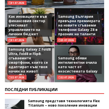
31.07.2026
Как иновациите във
Samsung България
финансовия сектор
превърна премиерата
улесняват
на новите сгъваеми
управлението на
телефони Galaxy Z8 в
личния бюджет
празник на таланти
31.07.2026
23.07.2026
Samsung Galaxy Z Fold8
Ultra, Fold8 и Flip8:
сгъваемите
Samsung обяви
смартфони, които се
интелигентни очила
адаптират към твоя
като част от
начин на живот
екосистемата Galaxy
22.07.2026
22.07.2026
ПОСЛЕДНИ ПУБЛИКАЦИИ
Samsung представя технологията Flex
Titanium – ново поколение иновации