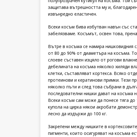
полупрозрачен кутикул на косъма. Той съ
защитава вътрешността му и, благодарени
извънредно еластичен.
Всеки косъм бива избутван навън със ста
забелязваме. Косъмът, освен това, прен
Вътре в косъма се намира нишковидния с
от 80 до 90% от диаметъра на косъма. То
слоеве съставен изцяло от рогови влакне
дебелината на косъма няколко хиляди вла
клетки, съставляват кортекса. Всяко отд
протеинови и кератинови примки. Тези пр
няколко пъти и след това събрани в дъл
последователни нишки дават на косъма не
Всеки косъм сам може да понесе тяга до 
купола на цирка някои акробати демонст
лесно да издържи до 100 кг.
Закрепени между нишките в кортексовит
пигменти, които осигуряват на косъма ес