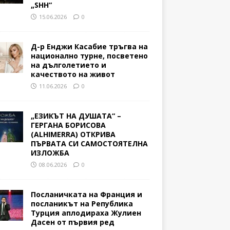
„SHH“
15.06.2026
0
Д-р Енджи Касабие тръгва на
национално турне, посветено
на дълголетието и
качеството на живот
11.06.2026
0
„ЕЗИКЪТ НА ДУШАТА“ –
ГЕРГАНА БОРИСОВА
(ALHIMERRA) ОТКРИВА
ПЪРВАТА СИ САМОСТОЯТЕЛНА
ИЗЛОЖБА
08.06.2026
0
Посланичката на Франция и
посланикът на Република
Турция аплодираха Жулиен
Дасен от първия ред