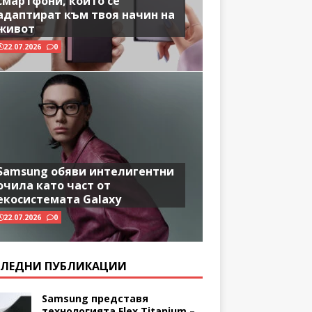
смартфони, които се
адаптират към твоя начин на
живот
22.07.2026
0
Samsung обяви интелигентни
очила като част от
екосистемата Galaxy
22.07.2026
0
ЛЕДНИ ПУБЛИКАЦИИ
Samsung представя
технологията Flex Titanium –