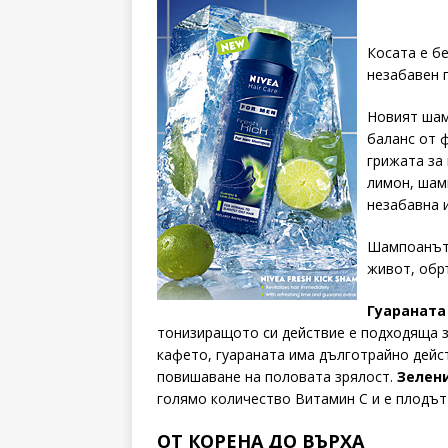
Косата е б
незабавен 
Новият ша
баланс от 
грижата за 
лимон, шам
незабавна 
Шампоанът 
живот, обр
Гуараната
тонизиращото си действие е подходяща за
кафето, гуараната има дълготрайно дейст
повишаване на половата зрялост.
Зелен
голямо количество Витамин С и е плодът
ОТ КОРЕНА ДО ВЪРХА