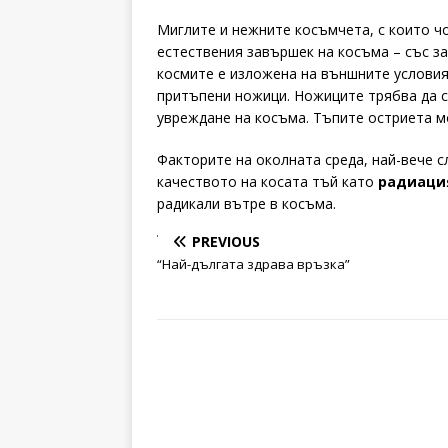
Миглите и нежните косъмчета, с които чо
естествения завършек на косъма – със з
космите е изложена на външните условия
притъпени ножици. Ножиците трябва да са
увреждане на косъма. Тъпите остриета м
Факторите на околната среда, най-вече 
качеството на косата тъй като
радиаци
радикали вътре в косъма.
PREVIOUS
“Най-дългата здрава връзка”