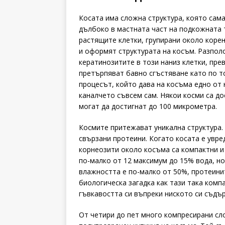
Косата има сложна структура, която сам
дълбоко в мастната част на подкожната 
растящите клетки, групирани около корен
и оформят структурата на косъм. Разпол
кератинозитите в този наниз клетки, пре
претърпяват бавно сгъстяване като по т
процесът, който дава на косъма едно от
каналчето съвсем сам. Някои косми са до
могат да достигнат до 100 микрометра.
Космите притежават уникална структура.
свързани протеини. Когато косата е увре
корнеозити около косъма са компактни и
по-малко от 12 максимум до 15% вода, но
влажността е по-малко от 50%, протеинит
биологическа загадка как тази така комп
гъвкавостта си въпреки ниското си съдър
От четири до пет много компресирани сл