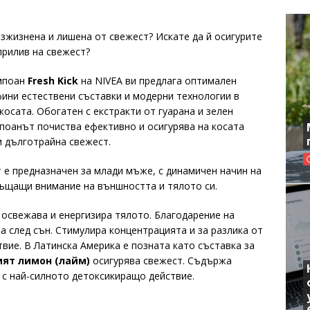
езжизнена и лишена от свежест? Искате да й осигурите
прилив на свежест?
мпоан
Fresh Kick
на NIVEA ви предлага оптимален
фини естествени съставки и модерни технологии в
косата. Обогатен с екстракти от гуарана и зелен
поанът почиства ефективно и осигурява на косата
и дълготрайна свежест.
е предназначен за млади мъже, с динамичен начин на
ъщащи внимание на външността и тялото си.
освежава и енергизира тялото. Благодарение на
 след сън. Стимулира концентрацията и за разлика от
вие. В Латинска Америка е позната като съставка за
ият лимон (лайм)
осигурява свежест. Съдържа
 с най-силното детоксикиращо действие.