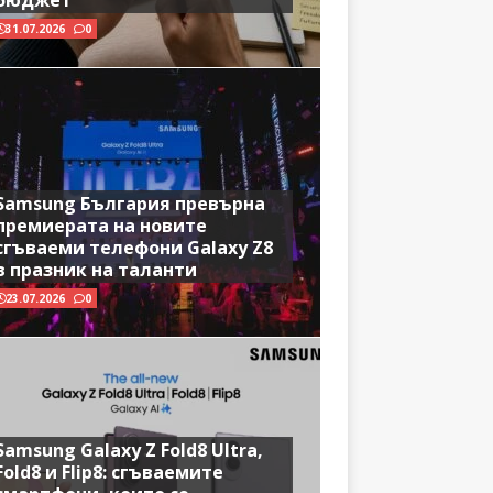
бюджет
31.07.2026
0
Samsung България превърна
премиерата на новите
сгъваеми телефони Galaxy Z8
в празник на таланти
23.07.2026
0
Samsung Galaxy Z Fold8 Ultra,
Fold8 и Flip8: сгъваемите