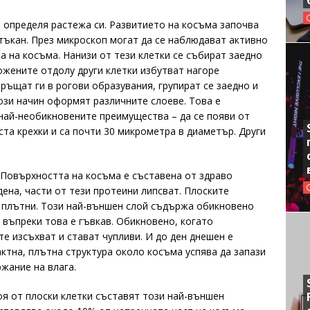
а определя растежа си. Развитието на косъма започва
тъкан. През микроскоп могат да се наблюдават активно
а на косъма. Нанизи от тези клетки се събират заедно
ожените отдолу други клетки избутват нагоре
връщат ги в рогови образувания, групират се заедно и
ози начин оформят различните слоеве. Това е
 най-необикновените преимущества – да се появи от
ста крехки и са почти 30 микрометра в диаметър. Други
 Повърхността на косъма е съставена от здраво
дена, части от тези протеини липсват. Плоските
 плътни. Този най-външен слой съдържа обикновено
 въпреки това е гъвкав. Обикновено, когато
е изсъхват и стават чупливи. И до ден днешен е
актна, плътна структура около косъма успява да запази
жание на влага.
оя от плоски клетки съставят този най-външен