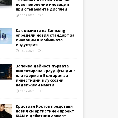
ново поколение иновации
при сгъваемите дисплеи
15.07.2026
0
Как визията на Samsung
определи новия стандарт за
иновации в мобилната
индустрия
13.07.2026
0
Започва дейност първата
лицензирана крауд-фъндинг
платформа в България за
инвестиции в луксозни
недвижими имоти
09.07.2026
0
Кристиан Костов представя
новия си артистичен проект
KIAN и дебютния аромат