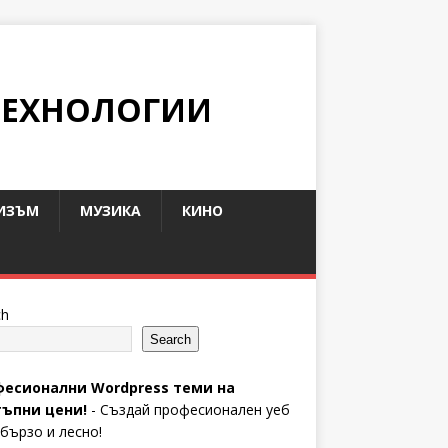
ТЕХНОЛОГИИ
ИЗЪМ
МУЗИКА
КИНО
ch
Search
есионални Wordpress теми на
ъпни цени!
- Създай професионален уеб
 бързо и лесно!