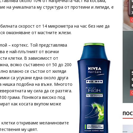
ставлява около 10% от напречната част на косъма,
е на уникалната му структура от протеини и липиди, е
билната скорост от 14 микрометра на час без ние да
ася омазняване от мастните жлези.
лой – кортекс. Той представлява
ва е най-плътният от всички
сти клетки. В зависимост от
кна, всяко съставено от 50 до 200
елно влакно се състои от хиляди
имки са усукани една около друга
га нишка подобна на въже. Многото
вероятната му сила да се разтяга.
100 грама. Понякога високо под
рират как косата вкупом може
ПОС
е клетки откриваме меланиновите
тествения му цвят.