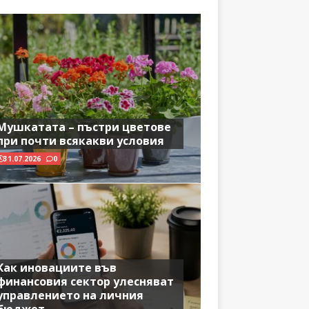
Мушкатата – пъстри цветове
при почти всякакви условия
31.07.2026
0
Как иновациите във
финансовия сектор улесняват
управлението на личния