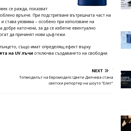
век се ражда, показват
аоблено връхче. При подстригване вътрешната част на
 и става уязвима – особено при използване на
 добре наточени, за да се избегне евентуално
огат да причинят нови цъфтежи.
слънцето, също имат определящ ефект върху
ята на
UV
лъчи
отключва създаването на свободни
NEXT
Топмоделът на Евромоделс Цвети Дилчева стана
светски репортер на шоуто “Елит”