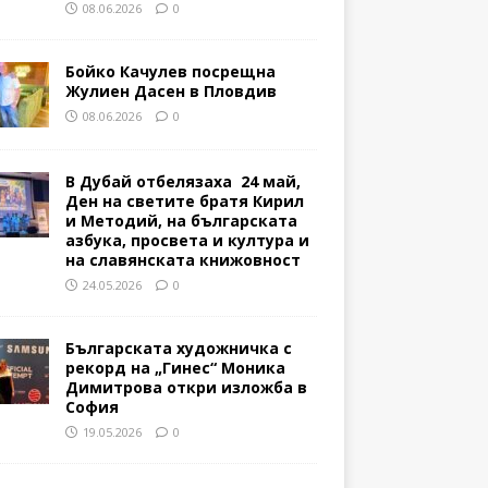
08.06.2026
0
Бойко Качулев посрещна
Жулиен Дасен в Пловдив
08.06.2026
0
В Дубай отбелязаха 24 май,
Ден на светите братя Кирил
и Методий, на българската
азбука, просвета и култура и
на славянската книжовност
24.05.2026
0
Българската художничка с
рекорд на „Гинес“ Моника
Димитрова откри изложба в
София
19.05.2026
0