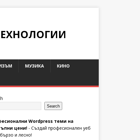
ТЕХНОЛОГИИ
ИЗЪМ
МУЗИКА
КИНО
ch
Search
есионални Wordpress теми на
ъпни цени!
- Създай професионален уеб
 бързо и лесно!