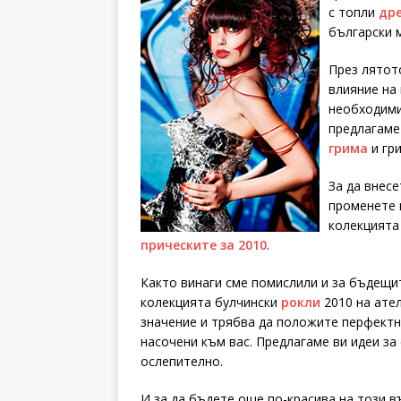
с топли
др
български м
През лятот
влияние на 
необходими,
предлагаме
грима
и гр
За да внесе
променете 
колекцията
прическите за 2010
.
Както винаги сме помислили и за бъдещ
колекцията булчински
рокли
2010 на ател
значение и трябва да положите перфектни
насочени към вас. Предлагаме ви идеи за
ослепително.
И за да бъдете още по-красива на този 