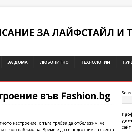
ИСАНИЕ ЗА ЛАЙФСТАЙЛ И 
ЗА ДОМА
ЛЮБОПИТНО
ТЕХНОЛОГИИ
ТУР
троение във Fashion.bg
Sear
Проф
дост
тното настроение, с тъга трябва да отбележим, че
сайт
зи сезон наближава. Време е да се подготвим за есента