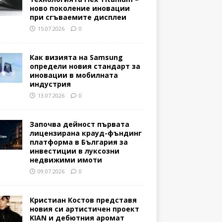
ново поколение иновации
при сгъваемите дисплеи
15.07.2026
0
Как визията на Samsung
определи новия стандарт за
иновации в мобилната
индустрия
13.07.2026
0
Започва дейност първата
лицензирана крауд-фъндинг
платформа в България за
инвестиции в луксозни
недвижими имоти
09.07.2026
0
Кристиан Костов представя
новия си артистичен проект
KIAN и дебютния аромат