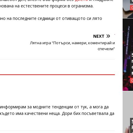
снована на естествените процеси в огранизма.
но на последните седмици от отиващото си лято
NEXT
Лятна игра “Потърси, намери, коментирай и
спечели”
е информирам за модните тенденции от тук, а мога да
 където има качествени неща. Дори бих посъветвала да
.