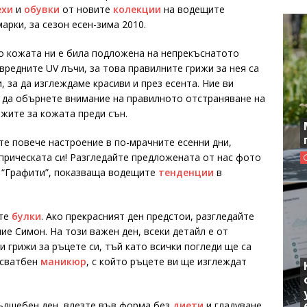
ехи
и
обувки
от новите
колекции
на водещите
арки, за сезон есен-зима 2010.
о кожата ни е била подложена на непрекъснатото
вредните UV лъчи, за това правилните грижи за нея са
 за да изглеждаме красиви и през есента. Ние ви
 да обърнете внимание на правилното отстраняване на
ижите за кожата преди сън.
те повече настроение в по-мрачните есенни дни,
прическата си! Разгледайте предложената от нас фото
 “Графити”, показваща водещите
тенденции
в
ите
булки
. Ако прекрасният ден предстои, разгледайте
ие Симон. На този важен ден, всеки детайл е от
 грижи за ръцете си, тъй като всички погледи ще са
 сватбен
маникюр
, с който ръцете ви ще изглеждат
вълшебен ден, влезте във форма без
диети
и гладуване