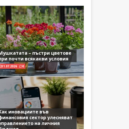
Мушкатата – пъстри цветове
при почти всякакви условия
31.07.2026
0
Как иновациите във
финансовия сектор улесняват
управлението на личния