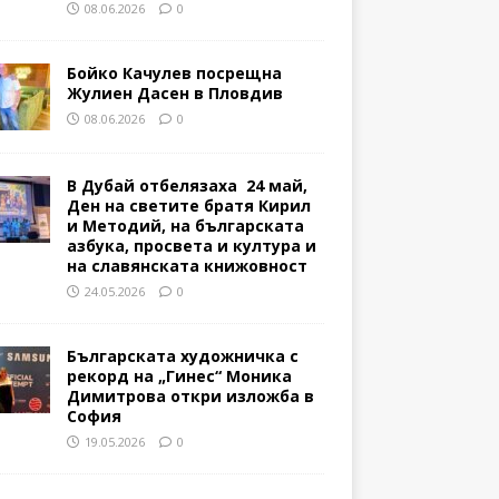
08.06.2026
0
Бойко Качулев посрещна
Жулиен Дасен в Пловдив
08.06.2026
0
В Дубай отбелязаха 24 май,
Ден на светите братя Кирил
и Методий, на българската
азбука, просвета и култура и
на славянската книжовност
24.05.2026
0
Българската художничка с
рекорд на „Гинес“ Моника
Димитрова откри изложба в
София
19.05.2026
0