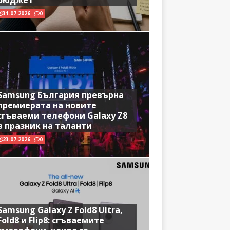
бюджет
31.07.2026
0
Samsung България превърна
премиерата на новите
сгъваеми телефони Galaxy Z8
в празник на таланти
23.07.2026
0
Samsung Galaxy Z Fold8 Ultra,
Fold8 и Flip8: сгъваемите