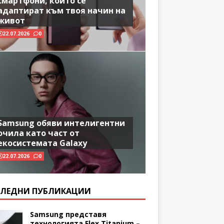
смартфони, които се
адаптират към твоя начин на
живот
22.07.2026
0
Samsung обяви интелигентни
очила като част от
екосистемата Galaxy
22.07.2026
0
ЛЕДНИ ПУБЛИКАЦИИ
Samsung представя
технологията Flex Titanium –