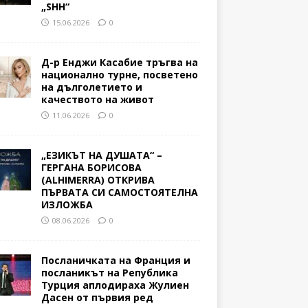
„SHH“
15.06.2026
0
Д-р Енджи Касабие тръгва на
национално турне, посветено
на дълголетието и
качеството на живот
11.06.2026
0
„ЕЗИКЪТ НА ДУШАТА“ –
ГЕРГАНА БОРИСОВА
(ALHIMERRA) ОТКРИВА
ПЪРВАТА СИ САМОСТОЯТЕЛНА
ИЗЛОЖБА
08.06.2026
0
Посланичката на Франция и
посланикът на Република
Турция аплодираха Жулиен
Дасен от първия ред