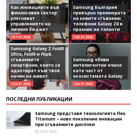
Как иновациите във
Samsung България
финансовия сектор
превърна премиерата
улесняват
на новите сгъваеми
управлението на
телефони Galaxy Z8 в
личния бюджет
празник на таланти
31.07.2026
23.07.2026
Samsung Galaxy Z Fold8
Ultra, Fold8 и Flip8:
сгъваемите
Samsung обяви
смартфони, които се
интелигентни очила
адаптират към твоя
като част от
начин на живот
екосистемата Galaxy
22.07.2026
22.07.2026
ПОСЛЕДНИ ПУБЛИКАЦИИ
Samsung представя технологията Flex
Titanium – ново поколение иновации
при сгъваемите дисплеи
15.07.2026