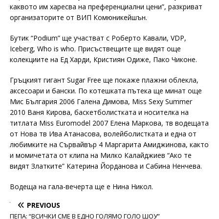
каквото им харесва на преференциални цени”, разкриват
организаторите от ВИП Комюникейшън.
Бутик “Podium” ще участват с Роберто Кавали, VDP,
Iceberg, Who is who. Присъствещите ще видят още
колекциите на Ед Харди, Кристиян Одиже, Пако Чиконе.
Гръцкият гигант Sugar Free ще покаже плажни облекла,
аксесоари и бански. По котешката пътека ще минат още
Мис България 2006 Галена Димова, Miss Sexy Summer
2010 Ваня Кирова, баскетболистката и носителка на
титлата Miss Euromodel 2007 Елена Маркова, тв водещата
от Нова тв Ива Атанасова, волейболистката и една от
любимките на Сървайвър 4 Маргарита Амиджинова, както
и момичетата от клипа на Милко Калайджиев “Ако те
видят Златките” Катерина Йорданова и Сабина Ненчева.
Водеща на гала-вечерта ще е Нина Никол.
PREVIOUS
ПЕПА: “ВСИЧКИ СМЕ В ЕДНО ГОЛЯМО ГОЛО ШОУ”