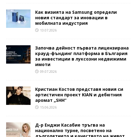
Как визията на Samsung определи
новия стандарт за иновации в
мобилната индустрия
13.07.2026
Започва дейност първата лицензирана
крауд-фъндинг платформа в България
за инвестиции в луксозни недвижими
имоти
09.07.2026
Кристиан Костов представя новия си
артистичен проект KIAN и дебютния
аромат „SHH“
15.06.2026
Д-р Енджи Касабие тръгва на
национално турне, посветено на
дълголетието и качеството на живот