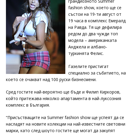
грандиозното Summer
fashion show, което ще се
състои на 19-ти август от
19 часа в комплекс Емералд
на Равда. Тя ще дефилира
редом до два чужди топ
модела – американката
Анджела и албано-
туркинята Фелис.
Газелите пристигат
специално за събитието, на
което се очакват над 100 руски бизнесмени.
Сред гостите най-вероятно ще бъде и Филип Киркоров,
който притежава няколко апартамента в най-луксозния
комплекс в България.
“Присъстващите на Summer fashion show ще успеят да се
насладят на новите колекции на най-известните световни
марки, като след шоуто гостите ще могат да закупят