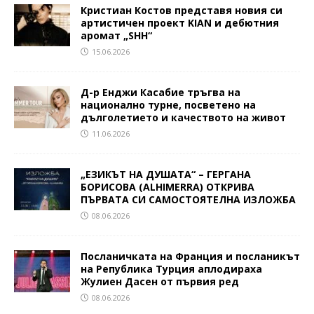
Кристиан Костов представя новия си
артистичен проект KIAN и дебютния
аромат „SHH“
15.06.2026
Д-р Енджи Касабие тръгва на
национално турне, посветено на
дълголетието и качеството на живот
11.06.2026
„ЕЗИКЪТ НА ДУШАТА“ – ГЕРГАНА
БОРИСОВА (ALHIMERRA) ОТКРИВА
ПЪРВАТА СИ САМОСТОЯТЕЛНА ИЗЛОЖБА
08.06.2026
Посланичката на Франция и посланикът
на Република Турция аплодираха
Жулиен Дасен от първия ред
08.06.2026