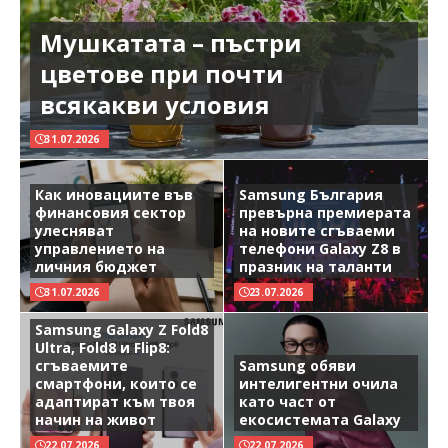
Мушкатата – пъстри
цветове при почти
всякакви условия
31.07.2026
Как иновациите във
Samsung България
финансовия сектор
превърна премиерата
улесняват
на новите сгъваеми
управлението на
телефони Galaxy Z8 в
личния бюджет
празник на таланти
31.07.2026
23.07.2026
Samsung Galaxy Z Fold8
Ultra, Fold8 и Flip8:
сгъваемите
Samsung обяви
смартфони, които се
интелигентни очила
адаптират към твоя
като част от
начин на живот
екосистемата Galaxy
22.07.2026
22.07.2026