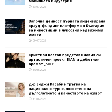
мобилната индустрия
13.07.2026
Започва дейност първата лицензирана
крауд-фъндинг платформа в България
за инвестиции в луксозни недвижими
имоти
09.07.2026
Кристиан Костов представя новия си
артистичен проект KIAN и дебютния
аромат „SHH“
15.06.2026
Д-р Енджи Касабие тръгва на
национално турне, посветено на
дълголетието и качеството на живот
11.06.2026