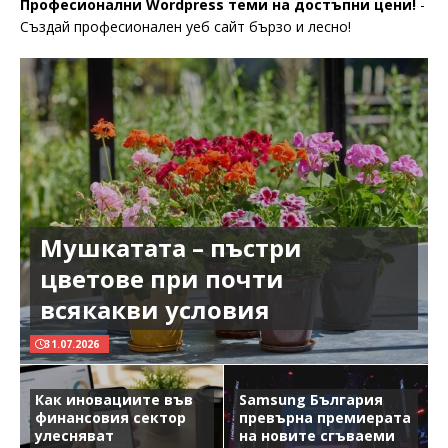
Професионални Wordpress теми на достъпни цени!
-
Създай професионален уеб сайт бързо и лесно!
Мушкатата – пъстри
цветове при почти
всякакви условия
31.07.2026
Как иновациите във
Samsung България
финансовия сектор
превърна премиерата
улесняват
на новите сгъваеми