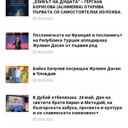
„ЕЗИКЪТ НА ДУШАТА“ – ГЕРГАНА
БОРИСОВА (ALHIMERRA) ОТКРИВА
ПЪРВАТА СИ САМОСТОЯТЕЛНА ИЗЛОЖБА
08.06.2026
Посланичката на Франция и посланикът
на Република Турция аплодираха
Жулиен Дасен от първия ред
08.06.2026
Бойко Качулев посрещна Жулиен Дасен
в Пловдив
08.06.2026
В Дубай отбелязаха 24 май, Ден на
светите братя Кирил и Методий, на
българската азбука, просвета и култура
и на славянската книжовност
24.05.2026