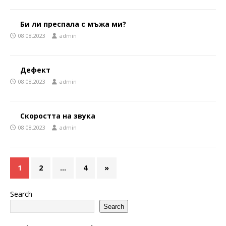
Би ли преспала с мъжа ми?
08.08.2023
admin
Дефект
08.08.2023
admin
Скоростта на звука
08.08.2023
admin
1
2
…
4
»
Search
Search