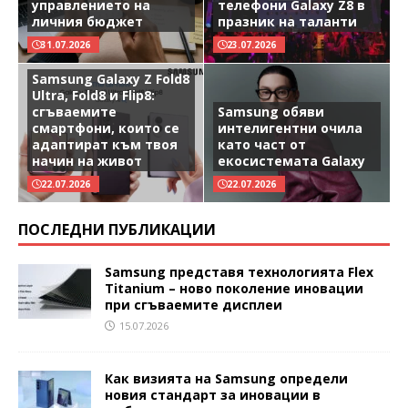
управлението на
телефони Galaxy Z8 в
личния бюджет
празник на таланти
31.07.2026
23.07.2026
Samsung Galaxy Z Fold8
Ultra, Fold8 и Flip8:
сгъваемите
Samsung обяви
смартфони, които се
интелигентни очила
адаптират към твоя
като част от
начин на живот
екосистемата Galaxy
22.07.2026
22.07.2026
ПОСЛЕДНИ ПУБЛИКАЦИИ
Samsung представя технологията Flex
Titanium – ново поколение иновации
при сгъваемите дисплеи
15.07.2026
Как визията на Samsung определи
новия стандарт за иновации в