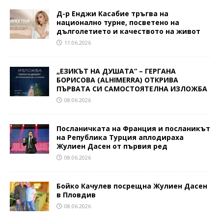
Д-р Енджи Касабие тръгва на
национално турне, посветено на
дълголетието и качеството на живот
11.06.2026
„ЕЗИКЪТ НА ДУШАТА“ – ГЕРГАНА
БОРИСОВА (ALHIMERRA) ОТКРИВА
ПЪРВАТА СИ САМОСТОЯТЕЛНА ИЗЛОЖБА
08.06.2026
Посланичката на Франция и посланикът
на Република Турция аплодираха
Жулиен Дасен от първия ред
08.06.2026
Бойко Качулев посрещна Жулиен Дасен
в Пловдив
08.06.2026