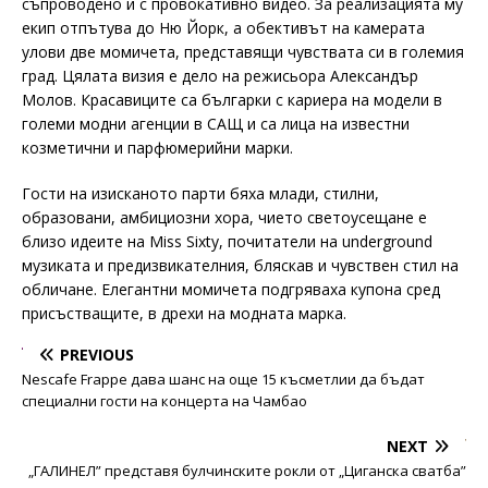
съпроводено и с провокативно видео. За реализацията му
екип отпътува до Ню Йорк, а обективът на камерата
улови две момичета, представящи чувствата си в големия
град. Цялата визия е дело на режисьора Александър
Молов. Красавиците са българки с кариера на модели в
големи модни агенции в САЩ и са лица на известни
козметични и парфюмерийни марки.
Гости на изисканото парти бяха млади, стилни,
образовани, амбициозни хора, чието светоусещане е
близо идеите на Miss Sixty, почитатели на underground
музиката и предизвикателния, бляскав и чувствен стил на
обличане. Елегантни момичета подгряваха купона сред
присъстващите, в дрехи на модната марка.
PREVIOUS
Nescafe Frappe дава шанс на още 15 късметлии да бъдат
специални гости на концерта на Чамбао
NEXT
„ГАЛИНЕЛ” представя булчинските рокли от „Циганска сватба”