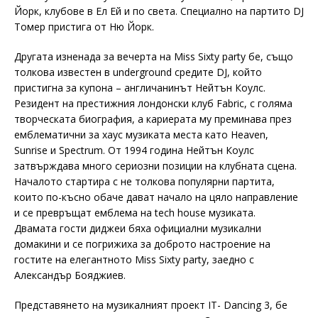
Йорк, клубове в Ел Ей и по света. Специално на партито DJ
Tомер пристига от Ню Йорк.
Другата изненада за вечерта на Miss Sixty party бе, също
толкова известен в underground средите DJ, който
пристигна за купона – англичанинът Нейтън Коулс.
Резидент на престижния лондонски клуб Fabric, с голяма
творческата биография, а кариерата му преминава през
емблематични за хаус музиката места като Heaven,
Sunrise и Spectrum. От 1994 година Нейтън Коулс
затвърждава много сериозни позиции на клубната сцена.
Началото стартира с не толкова популярни партита,
които по-късно обаче дават начало на цяло направление
и се превръщат емблема на tech house музиката.
Двамата гости диджеи бяха официални музикални
домакини и се погрижиха за доброто настроение на
гостите на елегантното Miss Sixty party, заедно с
Александър Бояджиев.
Представянето на музикалният проект IT- Dancing 3, бе