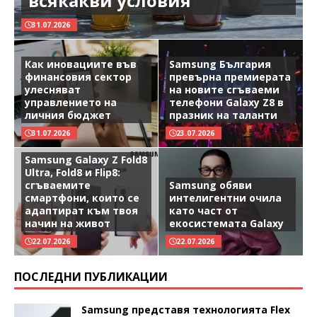
всякакви условия
31.07.2026
Как иновациите във
Samsung България
финансовия сектор
превърна премиерата
улесняват
на новите сгъваеми
управлението на
телефони Galaxy Z8 в
личния бюджет
празник на таланти
31.07.2026
23.07.2026
Samsung Galaxy Z Fold8
Ultra, Fold8 и Flip8:
сгъваемите
Samsung обяви
смартфони, които се
интелигентни очила
адаптират към твоя
като част от
начин на живот
екосистемата Galaxy
22.07.2026
22.07.2026
ПОСЛЕДНИ ПУБЛИКАЦИИ
Samsung представя технологията Flex