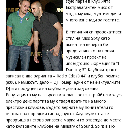
style парти в клуб Ялта.
Екстравагантен микс от
мода, музика, мултимедия и
много изненади за гостите.
В типичния си провокативен
стил на Miss Sixty като
акцент на вечерта бе
представянето на новия
музикален проект на
underground формацията “IT
Dancing 3”. Клубния трак е
записан в два варианта – Radio Edit (3:44) и клубен ремикс
(8:00). Ремиксът, дело – DJ Томер, един от най-актуалните
DJ-и и продуценти на клубна музика зад океана.
Репутацията му на търсен и желан гост за трайбъл и хаус-
електро денс партита му отваря вратите на много
престижни клубове, където верните му почитатели го
очакват за поредния гиг зад пулта. Хаус музиката се
превръща в негова запазена марка и го отвежда до места
като култовите клубове на Ministry of Sound, Spirit в Ню