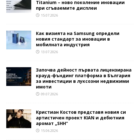
Titanium – ново поколение иновации
при сгъваемите дисплеи
15.07.2026
Как визията на Samsung определи
новия стандарт за иновации в
мобилната индустрия
13.07.2026
Започва дейност първата лицензирана
крауд-фъндинг платформа в България
за инвестиции в луксозни недвижими
имоти
09.07.2026
Кристиан Костов представя новия си
артистичен проект KIAN и дебютния
аромат „SHH“
15.06.2026