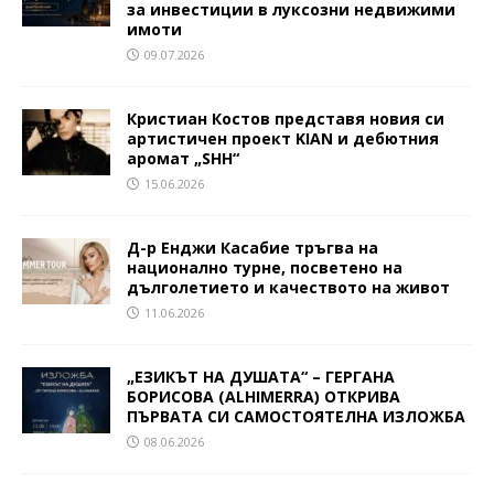
за инвестиции в луксозни недвижими
имоти
09.07.2026
Кристиан Костов представя новия си
артистичен проект KIAN и дебютния
аромат „SHH“
15.06.2026
Д-р Енджи Касабие тръгва на
национално турне, посветено на
дълголетието и качеството на живот
11.06.2026
„ЕЗИКЪТ НА ДУШАТА“ – ГЕРГАНА
БОРИСОВА (ALHIMERRA) ОТКРИВА
ПЪРВАТА СИ САМОСТОЯТЕЛНА ИЗЛОЖБА
08.06.2026