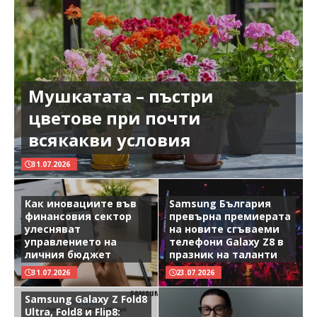
Мушкатата – пъстри
цветове при почти
всякакви условия
31.07.2026
Как иновациите във
Samsung България
финансовия сектор
превърна премиерата
улесняват
на новите сгъваеми
управлението на
телефони Galaxy Z8 в
личния бюджет
празник на таланти
31.07.2026
23.07.2026
Samsung Galaxy Z Fold8
Ultra, Fold8 и Flip8: