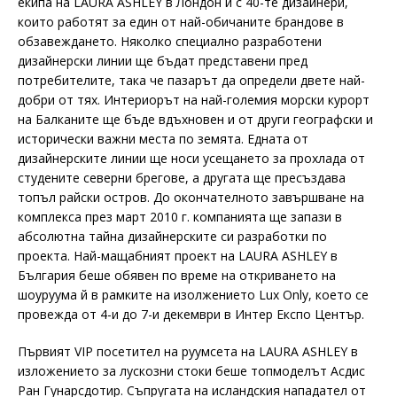
екипа на LAURA ASHLEY в Лондон и с 40-те дизайнери,
които работят за един от най-обичаните брандове в
обзавеждането. Няколко специално разработени
дизайнерски линии ще бъдат представени пред
потребителите, така че пазарът да определи двете най-
добри от тях. Интериорът на най-големия морски курорт
на Балканите ще бъде вдъхновен и от други географски и
исторически важни места по земята. Едната от
дизайнерските линии ще носи усещането за прохлада от
студените северни брегове, а другата ще пресъздава
топъл райски остров. До окончателното завършване на
комплекса през март 2010 г. компанията ще запази в
абсолютна тайна дизайнерските си разработки по
проекта. Най-мащабният проект на LAURA ASHLEY в
България беше обявен по време на откриването на
шоуруума й в рамките на изолжението Lux Only, което се
провежда от 4-и до 7-и декември в Интер Експо Център.
Първият VIP посетител на руумсета на LAURA ASHLEY в
изложението за лускозни стоки беше топмоделът Асдис
Ран Гунарсдотир. Съпругата на исландския нападател от