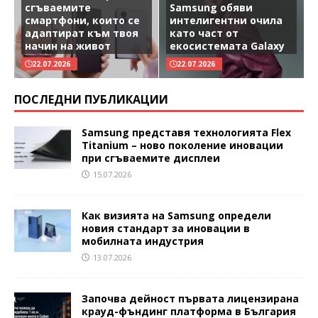
сгъваемите
Samsung обяви
смартфони, които се
интелигентни очила
адаптират към твоя
като част от
начин на живот
екосистемата Galaxy
22.07.2026
22.07.2026
ПОСЛЕДНИ ПУБЛИКАЦИИ
Samsung представя технологията Flex
Titanium – ново поколение иновации
при сгъваемите дисплеи
15.07.2026
Как визията на Samsung определи
новия стандарт за иновации в
мобилната индустрия
13.07.2026
Започва дейност първата лицензирана
крауд-фъндинг платформа в България