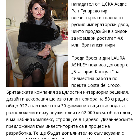
нападател от ЦСКА Асдис
Ран Гунарсдотир
влезе първа в спалня от
руския императорски двор,
чиито продажби в Лондон
за ноември достигат 4,6
млн. британски лири
Преди броени дни LAURA
ASHLEY подписа договор с
„България Консулт” за
съвместна работа по
поекта Costa del Croco.
Британската компания за цялостни интериорни решения,
дизайн и декорация ще изготви интериора на 53 сгради с
общо 927 апартамента и 30 фамилни къщи във водата,
разположени върху внушителните 62 000 кв.м. обща площ
в мащабния комплекс, строящ се в Царево. Дизайнерските
предложения към инвеститорите са в процес на
разработка. Те ще бъдат допълнително съгласувани с