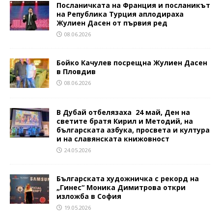
Посланичката на Франция и посланикът
на Република Турция аплодираха
Жулиен Дасен от първия ред
08.06.2026
Бойко Качулев посрещна Жулиен Дасен
в Пловдив
08.06.2026
В Дубай отбелязаха 24 май, Ден на
светите братя Кирил и Методий, на
българската азбука, просвета и култура
и на славянската книжовност
24.05.2026
Българската художничка с рекорд на
„Гинес“ Моника Димитрова откри
изложба в София
19.05.2026