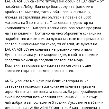
LAURA ASHLEY са както титулувани особи от цял сват – от
покойната Лейди Даяна до благородните фамилии в
Арабските Емирства, така и обикновени англичани,
японци, австралийци или българи в повече от 5000
магазина на 5 континента. Търговският директор на
компанията за България Калина Иванова описа профила
на тези клиенти. Противно на многобройните критици на
подобен тип изложения за луксозни стоки във времето на
световна икономическа криза, тя обясни, че луксът на
LAURA ASHLEY не означава непременно много пари.
Луксът означава уют и модерен дом, в който с разумни
средства можеш да следваш световната мода.
Компанията показва динамиката на сезоните с две
колекции годишно – всяка пролет и есен.
Амбициозната мениджърка беше категорична, че
световната икономическа криза не означава криза на
идеи. Напротив, световната криза амбицира дизайнерския
екип и подготвяната колекция есен-зима 2009 ще бъде
най-добрата за последните 5 години. Луксозните мебели и
декорация на LAURA ASHLEY могат да бъдат намерени в