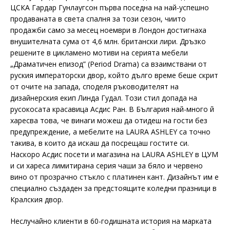
ЦСКА Гардар Гунлаугсон първа поседна на най-успешно
продаваната в света спалня за този сезон, чиито
продажби само за месец ноември в Лондон достигнаха
внушителната сума от 4,6 млн. британски лири. Дръзко
решените в цикламено мотиви на серията мебели
„Драматичен епизод” (Period Drama) са взаимствани от
руския императорски двор, който дълго време беше скрит
от очите на запада, споделя ръководителят на
дизайнерския екип Линда Гудал. Този стил допада на
русокосата красавица Асдис Ран. В България най-много й
харесва това, че винаги можеш да отидеш на гости без
предупреждение, а мебелите на LAURA ASHLEY са точно
такива, в които да искаш да посрещаш гостите си.
Наскоро Асдис посети и магазина на LAURA ASHLEY в ЦУМ
и си хареса лимитирана серия чаши за бяло и червено
вино от прозрачно стъкло с платинен кант. Дизайнът им е
специално създаден за предстоящите коледни празници в
Кралския двор.
Неслучайно клиенти в 60-годишната история на марката