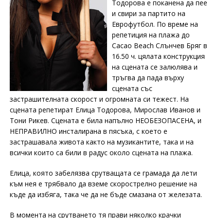
Тодорова е поканена да пее
и свири за партито на
Еврофутбол. По време на
репетиция на плажа до
Cacao Beach Слънчев Бряг в
16.50 ч. цялата конструкция
на сцената се залюлява и
тръгва да пада върху
сцената със
застрашителната скорост и огромната си тежест. На
сцената репетират Елица Тодорова, Мирослав Иванов и
Тони Рикев. Сцената е била напълно НЕОБЕЗОПАСЕНА, и
НЕПРАВИЛНО инсталирана в пясъка, с което е
застрашавала живота както на музикантите, така и на
всички които са били в радус около сцената на плажа.
Елица, която забелязва срутващата се грамада да лети
към нея е трябвало да вземе скорострелно решение на
къде да избяга, така че да не бъде смазана от железата.
В момента на срутването тя прави няколко крачки