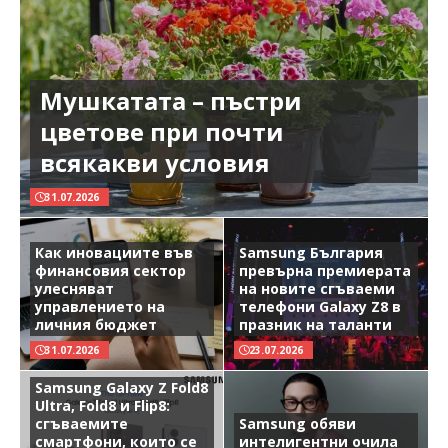
Мушкатата – пъстри
цветове при почти
всякакви условия
31.07.2026
Как иновациите във
Samsung България
финансовия сектор
превърна премиерата
улесняват
на новите сгъваеми
управлението на
телефони Galaxy Z8 в
личния бюджет
празник на таланти
31.07.2026
23.07.2026
Samsung Galaxy Z Fold8
Ultra, Fold8 и Flip8:
сгъваемите
Samsung обяви
смартфони, които се
интелигентни очила