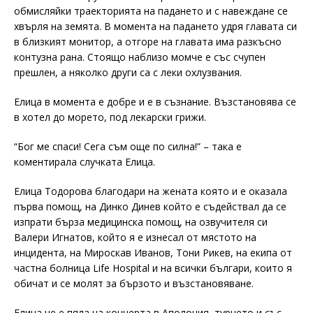
обмисляйки траекторията на падането и с навеждане се
хвърля на земята. В момента на падането удря главата си
в близкият монитор, а отгоре на главата има разкъсно
контузна рана. Стоящо наблизо момче е със счупен
прешлен, а няколко други са с леки охлузвания.
Елица в момента е добре и е в съзнание. Възстановява се
в хотел до морето, под лекарски грижи.
“Бог ме спаси! Сега съм още по силна!” – така е
коментирала случката Елицa.
Елица Тодорова благодари на жената която и е оказала
първа помощ, на Динко Динев който е съдействал да се
изпрати бърза медицинска помощ, на озвучителя си
Валери Игнатов, който я е изнесал от мястото на
инцидента, на Мироскав Иванов, Тони Рикев, на екипа от
частна болница Life Hospital и на всички българи, които я
обичат и се молят за бързото и възстановяване.
Елица не е пяла на концерта в Аполония, турнето и със