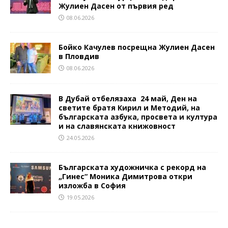
Жулиен Дасен от първия ред
08.06.2026
Бойко Качулев посрещна Жулиен Дасен
в Пловдив
08.06.2026
В Дубай отбелязаха 24 май, Ден на
светите братя Кирил и Методий, на
българската азбука, просвета и култура
и на славянската книжовност
24.05.2026
Българската художничка с рекорд на
„Гинес“ Моника Димитрова откри
изложба в София
19.05.2026