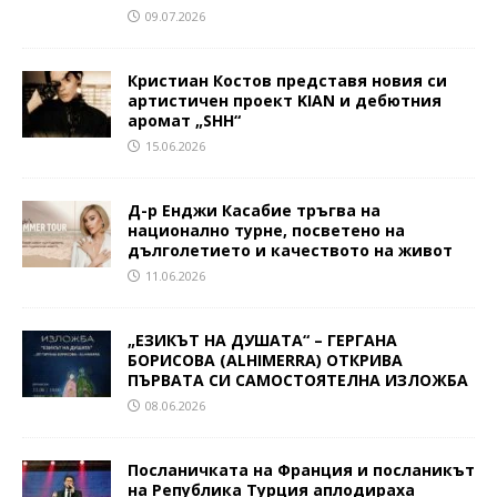
09.07.2026
Кристиан Костов представя новия си
артистичен проект KIAN и дебютния
аромат „SHH“
15.06.2026
Д-р Енджи Касабие тръгва на
национално турне, посветено на
дълголетието и качеството на живот
11.06.2026
„ЕЗИКЪТ НА ДУШАТА“ – ГЕРГАНА
БОРИСОВА (ALHIMERRA) ОТКРИВА
ПЪРВАТА СИ САМОСТОЯТЕЛНА ИЗЛОЖБА
08.06.2026
Посланичката на Франция и посланикът
на Република Турция аплодираха