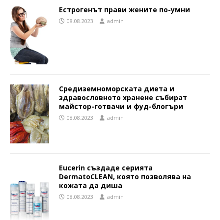
Естрогенът прави жените по-умни
08.08.2023
admin
Средиземноморската диета и
здравословното хранене събират
майстор-готвачи и фуд-блогъри
08.08.2023
admin
Eucerin създаде серията
DermatoCLEAN, която позволява на
кожата да диша
08.08.2023
admin