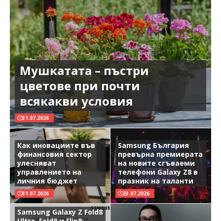
Мушкатата – пъстри
цветове при почти
всякакви условия
31.07.2026
Как иновациите във
Samsung България
финансовия сектор
превърна премиерата
улесняват
на новите сгъваеми
управлението на
телефони Galaxy Z8 в
личния бюджет
празник на таланти
31.07.2026
23.07.2026
Samsung Galaxy Z Fold8
Ultra, Fold8 и Flip8: