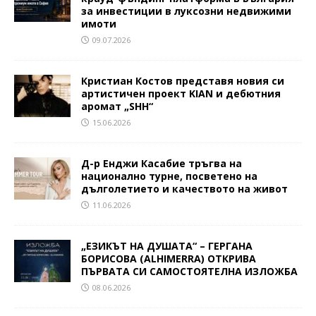
за инвестиции в луксозни недвижими
имоти
09.07.2026
Кристиан Костов представя новия си
артистичен проект KIAN и дебютния
аромат „SHH“
15.06.2026
Д-р Енджи Касабие тръгва на
национално турне, посветено на
дълголетието и качеството на живот
11.06.2026
„ЕЗИКЪТ НА ДУШАТА“ – ГЕРГАНА
БОРИСОВА (ALHIMERRA) ОТКРИВА
ПЪРВАТА СИ САМОСТОЯТЕЛНА ИЗЛОЖБА
08.06.2026