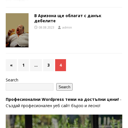
В Аризона ще облагат с данък
дебелите
08.08.2023
admin
«
1
…
3
4
Search
Search
Професионални Wordpress теми на достъпни цени!
-
Създай професионален уеб сайт бързо и лесно!