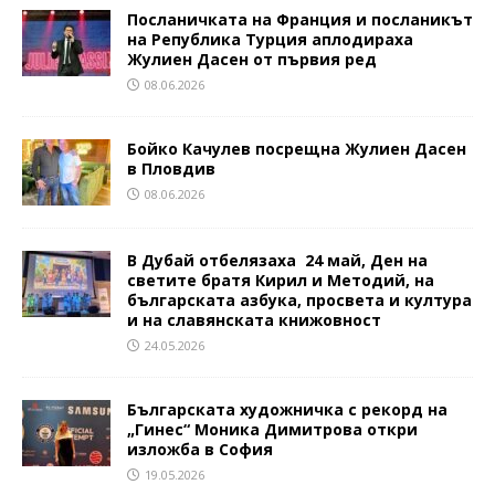
Посланичката на Франция и посланикът
на Република Турция аплодираха
Жулиен Дасен от първия ред
08.06.2026
Бойко Качулев посрещна Жулиен Дасен
в Пловдив
08.06.2026
В Дубай отбелязаха 24 май, Ден на
светите братя Кирил и Методий, на
българската азбука, просвета и култура
и на славянската книжовност
24.05.2026
Българската художничка с рекорд на
„Гинес“ Моника Димитрова откри
изложба в София
19.05.2026