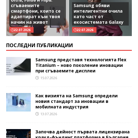
сгъваемите
Samsung обяви
смартфони, които се
интелигентни очила
адаптират към твоя
като част от
начин на живот
екосистемата Galaxy
22.07.2026
22.07.2026
ПОСЛЕДНИ ПУБЛИКАЦИИ
Samsung представя технологията Flex
Titanium – ново поколение иновации
при сгъваемите дисплеи
15.07.2026
Как визията на Samsung определи
новия стандарт за иновации в
мобилната индустрия
13.07.2026
Започва дейност първата лицензирана
крауд-фъндинг платформа в България