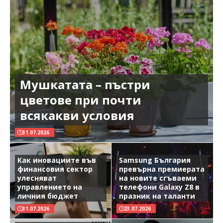
Мушкатата – пъстри
цветове при почти
всякакви условия
31.07.2026
Как иновациите във
Samsung България
финансовия сектор
превърна премиерата
улесняват
на новите сгъваеми
управлението на
телефони Galaxy Z8 в
личния бюджет
празник на таланти
31.07.2026
23.07.2026