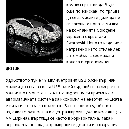
компютърът ви да бъде
още по-изискан, то трябва
да се замислите дали да не
си закупите новата мишка
на компанията Goldgenie,
украсена с кристали
Swarovski. Новото изделие е
направено като стилен лек
автомобил с хромирани
колела и ергономичен
дизайн.
Удобството тук е 19-милиметровия USB рисийвър, най-
малкия до сега в света USB рисийвър, чийто размер е по-
малък и от монета. С 2.4 GHz цифровия си приемник и
автоматичната система за икономия на енергия, мишката
е винаги готова за ползване. За по-голямо удобство
изделието разполага и с ултра широки гумени колелца (12
мм ширина), въртящи се както в хоризонтална, така и
вертикална посока, а хромираните джанти и отварящият