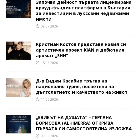
Започва дейност първата лицензирана
крауд-фъндинг платформа в България
за инвестиции в луксозни недвижими
имоти
09.07.2026
Кристиан Костов представя новия си
артистичен проект KIAN и дебютния
аромат „SHH“
15.06.2026
Д-р Енджи Касабие тръгва на
национално турне, посветено на
дълголетието и качеството на живот
11.06.2026
„ЕЗИКЪТ НА ДУШАТА“ – ГЕРГАНА
БОРИСОВА (ALHIMERRA) ОТКРИВА
ПЪРВАТА СИ САМОСТОЯТЕЛНА ИЗЛОЖБА
08.06.2026