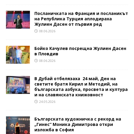
Посланичката на Франция и посланикът
на Република Турция аплодираха
Жулиен Дасен от първия ред
08.06.2026
Бойко Качулев посрещна Жулиен Дасен
в Пловдив
08.06.2026
В Дубай отбелязаха 24 май, Ден на
светите братя Кирил и Методий, на
българската азбука, просвета и култура
и на славянската книжовност
24.05.2026
Българската художничка с рекорд на
„Гинес“ Моника Димитрова откри
изложба в София