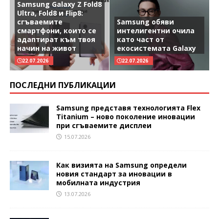
Samsung Galaxy Z Fold8
Ultra, Fold8 и Flip8:
сгъваемите
Samsung обяви
смартфони, които се
интелигентни очила
адаптират към твоя
като част от
начин на живот
екосистемата Galaxy
22.07.2026
22.07.2026
ПОСЛЕДНИ ПУБЛИКАЦИИ
Samsung представя технологията Flex
Titanium – ново поколение иновации
при сгъваемите дисплеи
15.07.2026
Как визията на Samsung определи
новия стандарт за иновации в
мобилната индустрия
13.07.2026