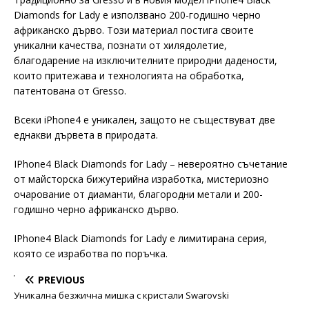
Diamonds for Lady е използвано 200-годишно черно
африканско дърво. Този материал постига своите
уникални качества, познати от хилядолетие,
благодарение на изключителните природни дадености,
които притежава и технологията на обработка,
патентована от Gresso.
Всеки iPhone4 е уникален, защото не съществуват две
еднакви дървета в природата.
IPhone4 Black Diamonds for Lady – невероятно съчетание
от майсторска бижутерийна изработка, мистериозно
очарование от диаманти, благородни метали и 200-
годишно черно африканско дърво.
IPhone4 Black Diamonds for Lady е лимитирана серия,
която се изработва по поръчка.
PREVIOUS
Уникална безжична мишка с кристали Swarovski