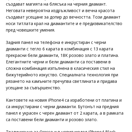
създават магията на блясъка на черния диамант.
Неговата невероятна издръжливост и вечна красота
създават усещане за допир до вечността. Този диамант
носи титлата крал на диамантите и е предизвикателство
пред човешките умения.
Задния панел на телефона е инкрустиран с черни
диаманти с тегло 6 карата в комбинация с 13 карата
прекрасни бели диаманти, 18К розово злато и платина.
Елегантните черни и бели диаманти са поставени в
сложна комбинация изпълнена в класическия стил на
бижутерийното изкуство. Специалната технология при
рязането на камъните пречупва светлината и придава
усещане за съвършенство.
Кантовете на новия iPhone4 са изработени от платина и
са инкрустирани с черни диаманти. Бутонът на предния
панел е украсен с черен диамант от 2 карата, а в рамката
са поставени бели диаманти и розово злато.
Традиционно за Gresso и в новия модел iPhone4 Black