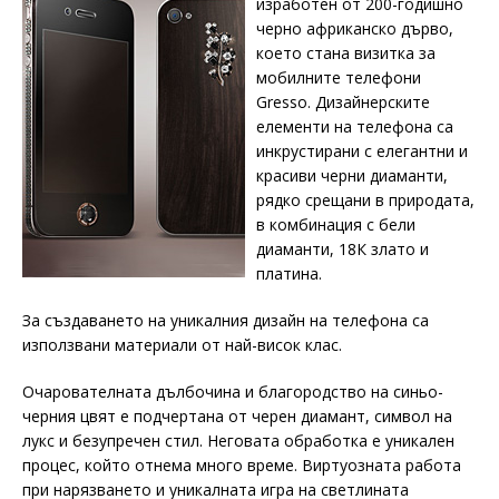
изработен от 200-годишно
черно африканско дърво,
което стана визитка за
мобилните телефони
Gresso. Дизайнерските
елементи на телефона са
инкрустирани с елегантни и
красиви черни диаманти,
рядко срещани в природата,
в комбинация с бели
диаманти, 18К злато и
платина.
За създаването на уникалния дизайн на телефона са
използвани материали от най-висок клас.
Очарователната дълбочина и благородство на синьо-
черния цвят е подчертана от черен диамант, символ на
лукс и безупречен стил. Неговата обработка е уникален
процес, който отнема много време. Виртуозната работа
при нарязването и уникалната игра на светлината