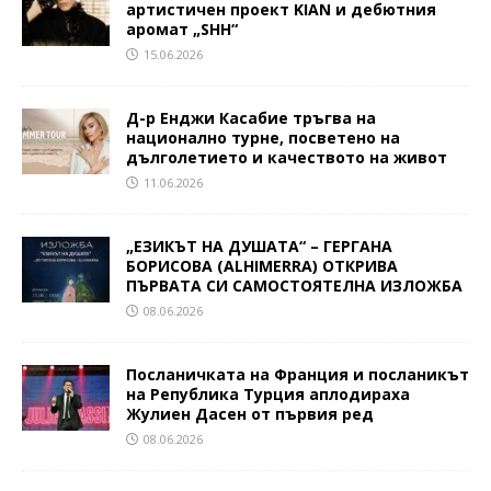
артистичен проект KIAN и дебютния
аромат „SHH“
15.06.2026
Д-р Енджи Касабие тръгва на
национално турне, посветено на
дълголетието и качеството на живот
11.06.2026
„ЕЗИКЪТ НА ДУШАТА“ – ГЕРГАНА
БОРИСОВА (ALHIMERRA) ОТКРИВА
ПЪРВАТА СИ САМОСТОЯТЕЛНА ИЗЛОЖБА
08.06.2026
Посланичката на Франция и посланикът
на Република Турция аплодираха
Жулиен Дасен от първия ред
08.06.2026