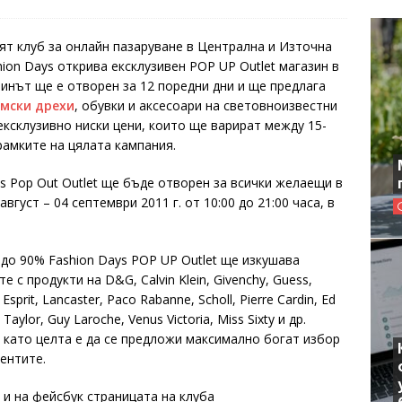
ят клуб за онлайн пазаруване в Централна и Източна
ion Days открива ексклузивен POP UP Outlet магазин в
инът ще е отворен за 12 поредни дни и ще предлага
мски дрехи
, обувки и аксесоари на световноизвестни
ексклузивно ниски цени, които ще варират между 15-
рамките на цялата кампания.
s Pop Out Outlet ще бъде отворен за всички желаещи в
август – 04 септември 2011 г. от 10:00 до 21:00 часа, в
 до 90% Fashion Days POP UP Outlet ще изкушава
е с продукти на D&G, Calvin Klein, Givenchy, Guess,
Esprit, Lancaster, Paco Rabanne, Scholl, Pierre Cardin, Ed
aylor, Guy Laroche, Venus Victoria, Miss Sixty и др.
като целта е да се предложи максимално богат избор
иентите.
 и на фейсбук страницата на клуба