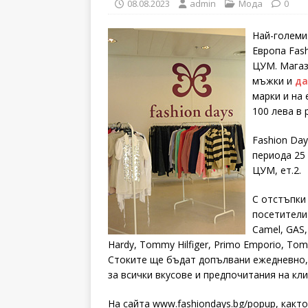
08.08.2023
admin
Мода
0
Най-големи
Европа Fash
ЦУМ. Магаз
мъжки и
да
марки и на 
100 лева в 
Fashion Day
периода 25 
ЦУМ, ет.2.
С отстъпки
посетителит
Camel, GAS, 
Hardy, Tommy Hilfiger, Primo Emporio, Tom T
Стоките ще бъдат допълвани ежедневно, 
за всички вкусове и предпочитания на кл
На сайта www.fashiondays.bg/popup, както