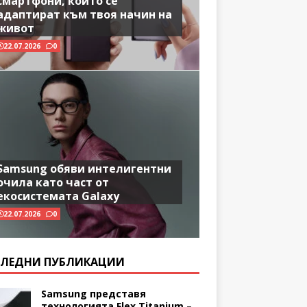
смартфони, които се
адаптират към твоя начин на
живот
22.07.2026
0
Samsung обяви интелигентни
очила като част от
екосистемата Galaxy
22.07.2026
0
ЛЕДНИ ПУБЛИКАЦИИ
Samsung представя
технологията Flex Titanium –