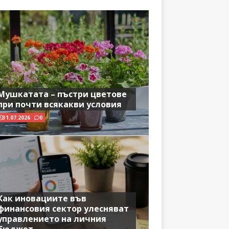
Мушкатата – пъстри цветове
при почти всякакви условия
31.07.2026
0
Как иновациите във
финансовия сектор улесняват
управлението на личния