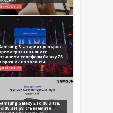
бюджет
31.07.2026
0
Samsung България превърна
премиерата на новите
сгъваеми телефони Galaxy Z8
в празник на таланти
23.07.2026
0
Samsung Galaxy Z Fold8 Ultra,
Fold8 и Flip8: сгъваемите