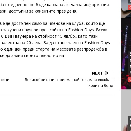
lgaria ежедневно ще бъде качвана актуална информация
ари, достъпни за клиентите през деня.
 бъде достъпен само за членове на клуба, които ще
 закупени ваучери през сайта на Fashion Days. Всеки
0 ВИП ваучера на стойност 15 лв/бр., като тази
алентна на 20 лева. За да стане член на Fashion Days
но един ден преди старта на масовата разпродажба в
же да заяви своето членство на
NEXT
стици
Великобритания приема най-голяма изложба с
коли на Бонд