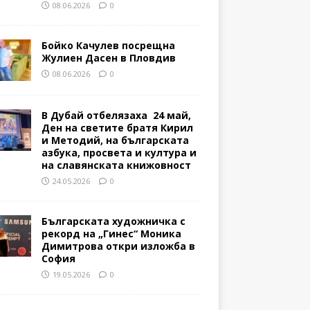
08.06.2026
0
Бойко Качулев посрещна
Жулиен Дасен в Пловдив
08.06.2026
0
В Дубай отбелязаха 24 май,
Ден на светите братя Кирил
и Методий, на българската
азбука, просвета и култура и
на славянската книжовност
24.05.2026
0
Българската художничка с
рекорд на „Гинес“ Моника
Димитрова откри изложба в
София
19.05.2026
0