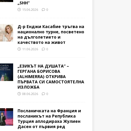
„SHH“
15.06.2026
0
Д-р Енджи Касабие тръгва на
национално турне, посветено
на дълголетието и
качеството на живот
11.06.2026
0
„ЕЗИКЪТ НА ДУШАТА“ –
ГЕРГАНА БОРИСОВА
(ALHIMERRA) ОТКРИВА
ПЪРВАТА СИ САМОСТОЯТЕЛНА
ИЗЛОЖБА
08.06.2026
0
Посланичката на Франция и
посланикът на Република
Турция аплодираха Жулиен
Дасен от първия ред