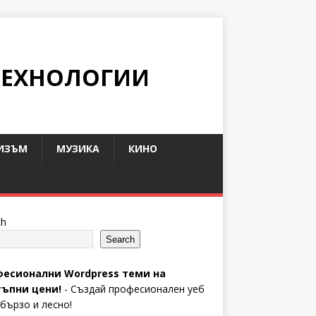
ТЕХНОЛОГИИ
ИЗЪМ
МУЗИКА
КИНО
ch
Search
есионални Wordpress теми на
ъпни цени!
- Създай професионален уеб
 бързо и лесно!