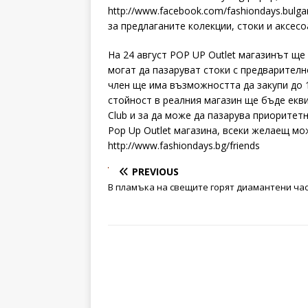
http://www.facebook.com/fa​shiondays.bu
за предлаганите колекции, стоки и аксесо
На 24 август POP UP Outlet магазинът ще
могат да пазаруват стоки с предварително
член ще има възможността да закупи до 1
стойност в реалния магазин ще бъде еквив
Club и за да може да пазарува приоритет
Pop Up Outlet магазина, всеки желаещ мо
http://www.fashiondays.bg/friends
PREVIOUS
В пламъка на свещите горят диамантени ча