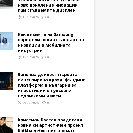
ново поколение иновации
при сгъваемите дисплеи
15.07.2026
0
Как визията на Samsung
определи новия стандарт за
иновации в мобилната
индустрия
13.07.2026
0
Започва дейност първата
лицензирана крауд-фъндинг
платформа в България за
инвестиции в луксозни
недвижими имоти
09.07.2026
0
Кристиан Костов представя
новия си артистичен проект
KIAN и дебютния аромат