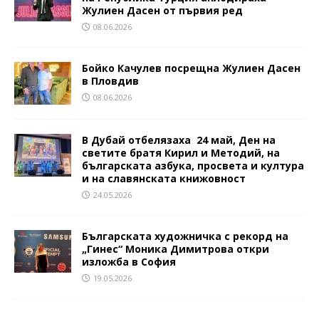
Жулиен Дасен от първия ред
08.06.2026
Бойко Качулев посрещна Жулиен Дасен
в Пловдив
08.06.2026
В Дубай отбелязаха 24 май, Ден на
светите братя Кирил и Методий, на
българската азбука, просвета и култура
и на славянската книжовност
24.05.2026
Българската художничка с рекорд на
„Гинес“ Моника Димитрова откри
изложба в София
19.05.2026