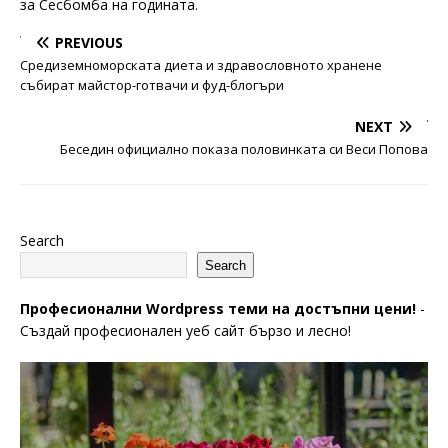
за Сесбомба на годината.
PREVIOUS
Средиземноморската диета и здравословното хранене
събират майстор-готвачи и фуд-блогъри
NEXT
Беседин официално показа половинката си Веси Попова
Search
Search
Професионални Wordpress теми на достъпни цени!
-
Създай професионален уеб сайт бързо и лесно!