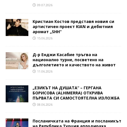
09.07.2026
Кристиан Костов представя новия си
артистичен проект KIAN и дебютния
аромат „SHH“
15.06.2026
Д-р Енджи Касабие тръгва на
национално турне, посветено на
дълголетието и качеството на живот
11.06.2026
„ЕЗИКЪТ НА ДУШАТА“ – ГЕРГАНА
БОРИСОВА (ALHIMERRA) ОТКРИВА
ПЪРВАТА СИ САМОСТОЯТЕЛНА ИЗЛОЖБА
08.06.2026
Посланичката на Франция и посланикът
на Република Турция аплодираха