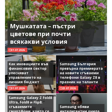
Мушкатата – пъстри
цветове при почти
всякакви условия
31.07.2026
Как иновациите във
Samsung България
финансовия сектор
превърна премиерата
улесняват
на новите сгъваеми
управлението на
телефони Galaxy Z8 в
личния бюджет
празник на таланти
31.07.2026
23.07.2026
Samsung Galaxy Z Fold8
Ultra, Fold8 и Flip8:
сгъваемите
Samsung обяви
смартфони, които се
интелигентни очила