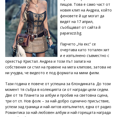
пищов. Това е само част от
новия клип на Андреа, който
феновете й ще могат да
видят на 17 април,
съобщават от сайта й
paparazzi.bg.
Парчето „На екс” се
очертава като тотален хит
и е изпълнено съвместно с
оркестър Кристал. Андреа и този път залага на
собствения си стил на правене на мега клипове, затова не
ни учудва, че видеото е под формата на мини филм.
Тази година е повече от успешна за блондинката. До този
момент тя събра в колекцията си от награди цели седем.
Две от тв Планета за албум и пробив на световна сцена,
три от сп. Нов фолк – за най-добро сценично присъствие,
успехи зад граница и най-хитов изпълнител, една от радио
Романтика за най-любовен албум и най-горещата награда