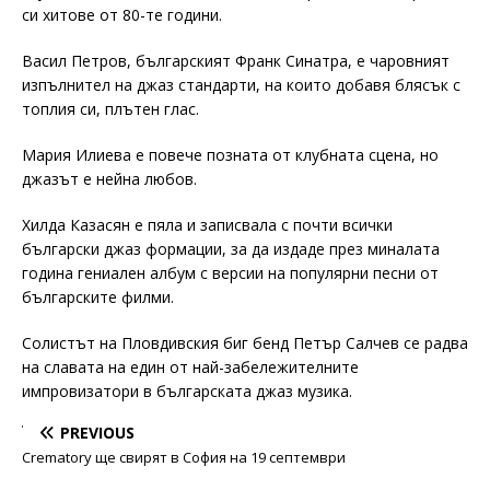
си хитове от 80-те години.
Васил Петров, българският Франк Синатра, е чаровният
изпълнител на джаз стандарти, на които добавя блясък с
топлия си, плътен глас.
Мария Илиева е повече позната от клубната сцена, но
джазът е нейна любов.
Хилда Казасян е пяла и записвала с почти всички
български джаз формации, за да издаде през миналата
година гениален албум с версии на популярни песни от
българските филми.
Солистът на Пловдивския биг бенд Петър Салчев се радва
на славата на един от най-забележителните
импровизатори в българската джаз музика.
PREVIOUS
Crematory ще свирят в София на 19 септември