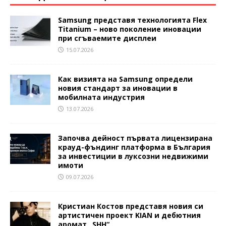
Samsung представя технологията Flex
Titanium – ново поколение иновации
при сгъваемите дисплеи
15.07.2026
Как визията на Samsung определи
новия стандарт за иновации в
мобилната индустрия
13.07.2026
Започва дейност първата лицензирана
крауд-фъндинг платформа в България
за инвестиции в луксозни недвижими
имоти
09.07.2026
Кристиан Костов представя новия си
артистичен проект KIAN и дебютния
аромат „SHH“