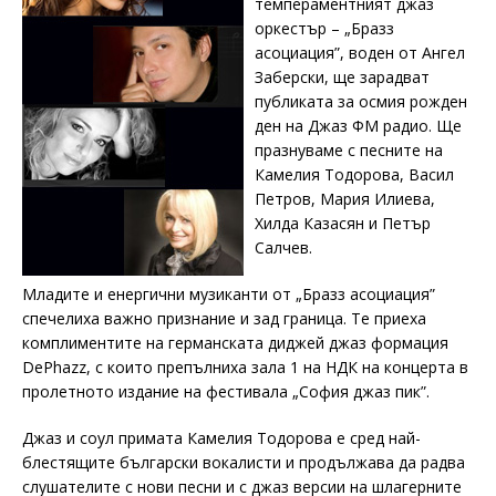
темпераментният джаз
оркестър – „Бразз
асоциация”, воден от Ангел
Заберски, ще зарадват
публиката за осмия рожден
ден на Джаз ФМ радио. Ще
празнуваме с песните на
Камелия Тодорова, Васил
Петров, Мария Илиева,
Хилда Казасян и Петър
Салчев.
Младите и енергични музиканти от „Бразз асоциация”
спечелиха важно признание и зад граница. Те приеха
комплиментите на германската диджей джаз формация
DePhazz, с които препълниха зала 1 на НДК на концерта в
пролетното издание на фестивала „София джаз пик”.
Джаз и соул примата Камелия Тодорова е сред най-
блестящите български вокалисти и продължава да радва
слушателите с нови песни и с джаз версии на шлагерните