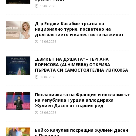
15.06.2026
Д-р Енджи Касабие тръгва на
национално турне, посветено на
дълголетието и качеството на живот
11.06.2026
„ЕЗИКЪТ НА ДУШАТА“ – ГЕРГАНА
БОРИСОВА (ALHIMERRA) ОТКРИВА
ПЪРВАТА СИ САМОСТОЯТЕЛНА ИЗЛОЖБА
08.06.2026
Посланичката на Франция и посланикът
на Република Турция аплодираха
Жулиен Дасен от първия ред
08.06.2026
Бойко Качулев посрещна Жулиен Дасен
в Пловдив