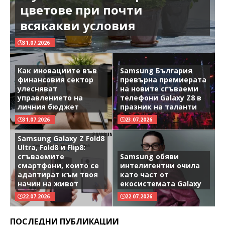
цветове при почти
всякакви условия
31.07.2026
Как иновациите във
Samsung България
финансовия сектор
превърна премиерата
улесняват
на новите сгъваеми
управлението на
телефони Galaxy Z8 в
личния бюджет
празник на таланти
31.07.2026
23.07.2026
Samsung Galaxy Z Fold8
Ultra, Fold8 и Flip8:
сгъваемите
Samsung обяви
смартфони, които се
интелигентни очила
адаптират към твоя
като част от
начин на живот
екосистемата Galaxy
22.07.2026
22.07.2026
ПОСЛЕДНИ ПУБЛИКАЦИИ