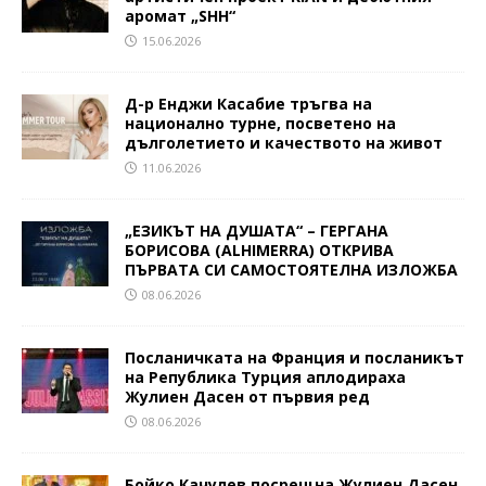
аромат „SHH“
15.06.2026
Д-р Енджи Касабие тръгва на
национално турне, посветено на
дълголетието и качеството на живот
11.06.2026
„ЕЗИКЪТ НА ДУШАТА“ – ГЕРГАНА
БОРИСОВА (ALHIMERRA) ОТКРИВА
ПЪРВАТА СИ САМОСТОЯТЕЛНА ИЗЛОЖБА
08.06.2026
Посланичката на Франция и посланикът
на Република Турция аплодираха
Жулиен Дасен от първия ред
08.06.2026
Бойко Качулев посрещна Жулиен Дасен