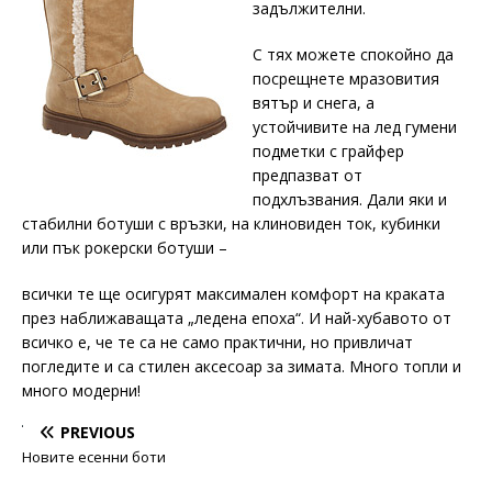
задължителни.
С тях можете спокойно да
посрещнете мразовития
вятър и снега, а
устойчивите на лед гумени
подметки с грайфер
предпазват от
подхлъзвания. Дали яки и
стабилни ботуши с връзки, на клиновиден ток, кубинки
или пък рокерски ботуши –
всички те ще осигурят максимален комфорт на краката
през наближаващата „ледена епоха“. И най-хубавото от
всичко е, че те са не само практични, но привличат
погледите и са стилен аксесоар за зимата. Много топли и
много модерни!
PREVIOUS
Новите есенни боти