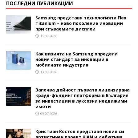
ПОСЛЕДНИ ПУБЛИКАЦИИ
Samsung представя технологията Flex
Titanium – ново поколение иновации
при сгъваемите дисплеи
15.07.2026
Как визията на Samsung определи
новия стандарт за иновации в
мобилната индустрия
13.07.2026
Започва дейност първата лицензирана
крауд-фъндинг платформа в България
за инвестиции в луксозни недвижими
имоти
09.07.2026
Кристиан Костов представя новия си
артистичен проект KIAN и дебютния