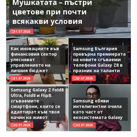
Мушкатата – пъстри
цветове при почти
всякакви условия
31.07.2026
Как иновациите във
Samsung България
финансовия сектор
превърна премиерата
улесняват
на новите сгъваеми
управлението на
телефони Galaxy Z8 в
личния бюджет
празник на таланти
31.07.2026
23.07.2026
Samsung Galaxy Z Fold8
Ultra, Fold8 и Flip8:
сгъваемите
Samsung обяви
смартфони, които се
интелигентни очила
адаптират към твоя
като част от
начин на живот
екосистемата Galaxy
22.07.2026
22.07.2026