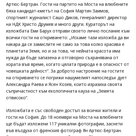
Артюс-Бертран. Гости на партито на Моста на влюбените
бяха кандидат-кметът на София Мартин Заимов,
спортният журналист Сашо Диков, генералният директор
на НДК Христо Друмев и много други. Кураторът на
изложбата Еми Барух отправи своето лично послание към
всички гости на откриването: „Искаме тази изложба да ви
накара да се замислите не само за това колко красива е
планетата Земя, но и за това, че нейната красота има
нужда да бъде запазена и отговорно съхранявана от
хората във време, когато цялата природа е в опасност от
човешката дейност”. За доброто настроение на гостите
на откриването се погрижи нашумелият напоследък дует
Александра Раева и Ясен Козев, които изразиха своята
съпричастност към екологичната кауза на „Земята
отвисоко”.
Изложбата е със свободен достъп за всички жители и
гости на София. До 18 ноември на Моста на влюбените
ще бъдат изложени 117 уникални фотографии, заснети
във въздуха от френския фотограф Ян Артюс-Бертран.