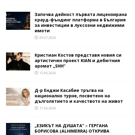
Започва дейност първата лицензирана
крауд-фъндинг платформа в България
за инвестиции в луксозни недвижими
имоти
09.07.2026
Кристиан Костов представя новия си
артистичен проект KIAN и дебютния
аромат „SHH“
15.06.2026
Д-р Енджи Касабие тръгва на
национално турне, посветено на
дълголетието и качеството на живот
11.06.2026
„ЕЗИКЪТ НА ДУШАТА“ – ГЕРГАНА
БОРИСОВА (ALHIMERRA) ОТКРИВА