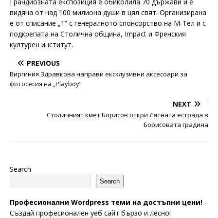
Грандиозната експозиция е обиколила 70 държави и е
видяна от над 100 милиона души в цял свят. Организирана
е от списание „1” с генералното спонсорство на М-Тел и с
подкрепата на Столична община, Impact и Френския
културен институт.
PREVIOUS
Виргиния Здравкова направи ексклузивни аксесоари за
фотосесия на „Playboy”
NEXT
Столичният кмет Борисов откри Лятната естрада в
Борисовата градина
Search
Search
Професионални Wordpress теми на достъпни цени!
-
Създай професионален уеб сайт бързо и лесно!