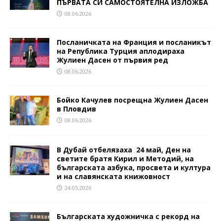
ПЪРВАТА СИ САМОСТОЯТЕЛНА ИЗЛОЖБА
08.06.2026
Посланичката на Франция и посланикът
на Република Турция аплодираха
Жулиен Дасен от първия ред
08.06.2026
Бойко Качулев посрещна Жулиен Дасен
в Пловдив
08.06.2026
В Дубай отбелязаха 24 май, Ден на
светите братя Кирил и Методий, на
българската азбука, просвета и култура
и на славянската книжовност
24.05.2026
Българската художничка с рекорд на