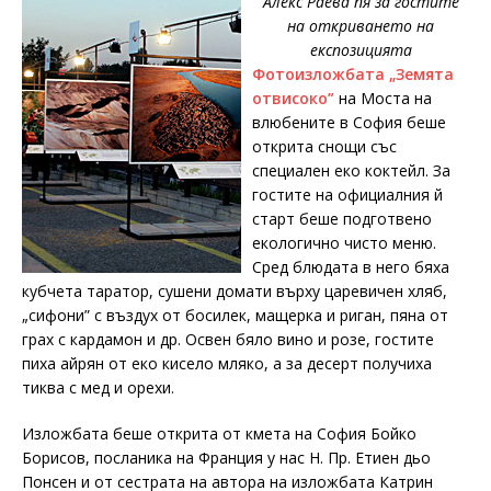
Алекс Раева пя за гостите
на откриването на
експозицията
Фотоизложбата „Земята
отвисоко”
на Моста на
влюбените в София беше
открита снощи със
специален еко коктейл. За
гостите на официалния й
старт беше подготвено
екологично чисто меню.
Сред блюдата в него бяха
кубчета таратор, сушени домати върху царевичен хляб,
„сифони” с въздух от босилек, мащерка и риган, пяна от
грах с кардамон и др. Освен бяло вино и розе, гостите
пиха айрян от еко кисело мляко, а за десерт получиха
тиква с мед и орехи.
Изложбата беше открита от кмета на София Бойко
Борисов, посланика на Франция у нас Н. Пр. Етиен дьо
Понсен и от сестрата на автора на изложбата Катрин