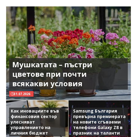
Мушкатата – пъстри
цветове при почти
всякакви условия
31.07.2026
Как иновациите във
Samsung България
финансовия сектор
превърна премиерата
улесняват
на новите сгъваеми
управлението на
телефони Galaxy Z8 в
личния бюджет
празник на таланти