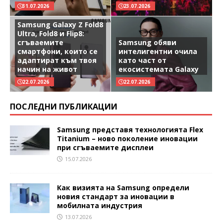
31.07.2026
23.07.2026
Samsung Galaxy Z Fold8
Ultra, Fold8 и Flip8:
сгъваемите
Samsung обяви
смартфони, които се
интелигентни очила
адаптират към твоя
като част от
начин на живот
екосистемата Galaxy
22.07.2026
22.07.2026
ПОСЛЕДНИ ПУБЛИКАЦИИ
Samsung представя технологията Flex
Titanium – ново поколение иновации
при сгъваемите дисплеи
15.07.2026
Как визията на Samsung определи
новия стандарт за иновации в
мобилната индустрия
13.07.2026