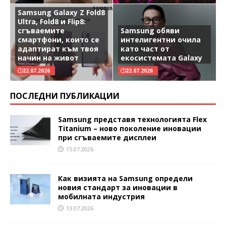
Samsung Galaxy Z Fold8
Ultra, Fold8 и Flip8:
сгъваемите
Samsung обяви
смартфони, които се
интелигентни очила
адаптират към твоя
като част от
начин на живот
екосистемата Galaxy
22.07.2026
22.07.2026
ПОСЛЕДНИ ПУБЛИКАЦИИ
Samsung представя технологията Flex
Titanium – ново поколение иновации
при сгъваемите дисплеи
15.07.2026
Как визията на Samsung определи
новия стандарт за иновации в
мобилната индустрия
13.07.2026