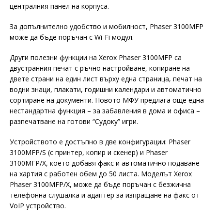
централния панел на корпуса.
За допълнително удобство и мобилност, Phaser 3100MFP
може да бъде поръчан с Wi-Fi модул.
Други полезни функции на Xerox Phaser 3100MFP са
двустранния печат с ръчно настройване, копиране на
двете страни на един лист върху една страница, печат на
водни знаци, плакати, годишни календари и автоматично
сортиране на документи. Новото МФУ предлага още една
нестандартна функция – за забавления в дома и офиса –
разпечатване на готови “Судоку” игри.
Устройството е достъпно в две конфигурации: Phaser
3100MFP/S (с принтер, копир и скенер) и Phaser
3100MFP/X, което добавя факс и автоматично подаване
на хартия с работен обем до 50 листа. Моделът Xerox
Phaser 3100MFP/X, може да бъде поръчан с безжична
телефонна слушалка и адаптер за изпращане на факс от
VoIP устройство.