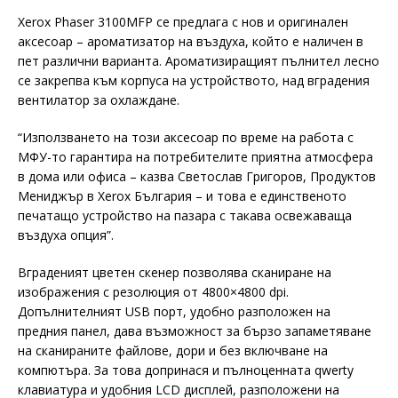
Xerox Phaser 3100MFP се предлага с нов и оригинален
аксесоар – ароматизатор на въздуха, който е наличен в
пет различни варианта. Ароматизиращият пълнител лесно
се закрепва към корпуса на устройството, над вградения
вентилатор за охлаждане.
“Използването на този аксесоар по време на работа с
МФУ-то гарантира на потребителите приятна атмосфера
в дома или офиса – казва Светослав Григоров, Продуктов
Мениджър в Xerox България – и това е единственото
печатащо устройство на пазара с такава освежаваща
въздуха опция”.
Вграденият цветен скенер позволява сканиране на
изображения с резолюция от 4800×4800 dpi.
Допълнителният USB порт, удобно разположен на
предния панел, дава възможност за бързо запаметяване
на сканираните файлове, дори и без включване на
компютъра. За това допринася и пълноценната qwerty
клавиатура и удобния LCD дисплей, разположени на