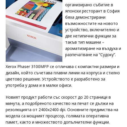
организирано събитие в
японски ресторант в София
бяха демонстрирани
възможностите на новото
устройство, включително и
две нетипични функции за
такъв тип машини –
ароматизиране на въздуха и
разпечатване на “Судоку”.
Xerox Phaser 3100MFP се отличава с компактни размери и
дизайн, който съчетава плавни линии на корпуса и стилно
цветово решение. Устройството е разработено за
употреба у дома и в малки офиси.
Новият продукт работи със скорост до 20 страници в
минута, а подобреното качество на печат се дължи на
резолюцията от 2400х2400 dpi. Основните предимства на
модела са мощният процесор, голямата оперативна
памет, както и множеството допълнителни функции.