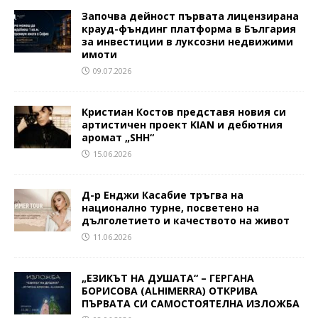
Започва дейност първата лицензирана
крауд-фъндинг платформа в България
за инвестиции в луксозни недвижими
имоти
09.07.2026
Кристиан Костов представя новия си
артистичен проект KIAN и дебютния
аромат „SHH“
15.06.2026
Д-р Енджи Касабие тръгва на
национално турне, посветено на
дълголетието и качеството на живот
11.06.2026
„ЕЗИКЪТ НА ДУШАТА“ – ГЕРГАНА
БОРИСОВА (ALHIMERRA) ОТКРИВА
ПЪРВАТА СИ САМОСТОЯТЕЛНА ИЗЛОЖБА