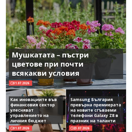
Мушкатата – пъстри
цветове при почти
всякакви условия
31.07.2026
Как иновациите във
Samsung България
финансовия сектор
превърна премиерата
улесняват
на новите сгъваеми
управлението на
телефони Galaxy Z8 в
личния бюджет
празник на таланти
31.07.2026
23.07.2026