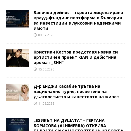
Започва дейност първата лицензирана
крауд-фъндинг платформа в България
за инвестиции в луксозни недвижими
имоти
09.07.2026
Кристиан Костов представя новия си
артистичен проект KIAN и дебютния
аромат „SHH“
15.06.2026
Д-р Енджи Касабие тръгва на
национално турне, посветено на
дълголетието и качеството на живот
11.06.2026
„ЕЗИКЪТ НА ДУШАТА“ – ГЕРГАНА
БОРИСОВА (ALHIMERRA) ОТКРИВА
ПЪРВАТА СИ САМОСТОЯТЕЛНА ИЗЛОЖБА