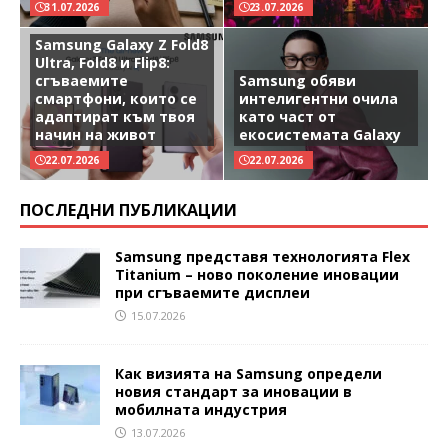
31.07.2026
23.07.2026
Samsung Galaxy Z Fold8
Ultra, Fold8 и Flip8:
сгъваемите
Samsung обяви
смартфони, които се
интелигентни очила
адаптират към твоя
като част от
начин на живот
екосистемата Galaxy
22.07.2026
22.07.2026
ПОСЛЕДНИ ПУБЛИКАЦИИ
Samsung представя технологията Flex
Titanium – ново поколение иновации
при сгъваемите дисплеи
15.07.2026
Как визията на Samsung определи
новия стандарт за иновации в
мобилната индустрия
13.07.2026