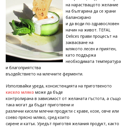
на нарастващото желание
на българина да се храни
балансирано
и да води по-здравословен
начин на живот. TEFAL
Delices прави процесът на
заквасване на
млякото лесен и приятен,
като поддържа
необходимата температура
и благоприятства
въздействието на млечните ферменти.
Използвайки уреда, консистенцията на приготвеното
кисело мляко
може да бъде
контролирана в зависимост от желаната гъстота, а също
така могат да бъдат приготвени и
различни кисели млечни продукти с краве, козе, овче или
соево прясно мляко, сред които
сирене и катък. Уредът приготвя желания продукт, както