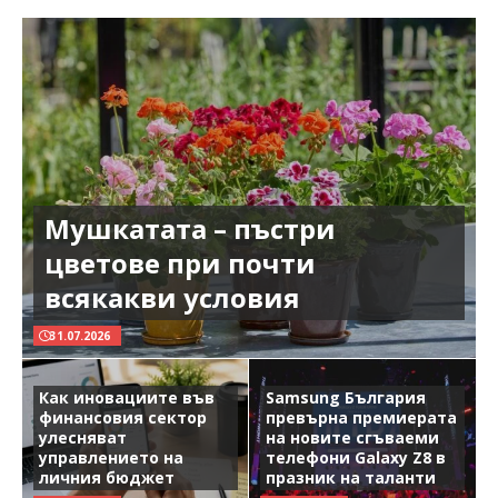
Мушкатата – пъстри
цветове при почти
всякакви условия
31.07.2026
Как иновациите във
Samsung България
финансовия сектор
превърна премиерата
улесняват
на новите сгъваеми
управлението на
телефони Galaxy Z8 в
личния бюджет
празник на таланти