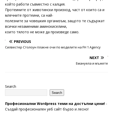
който работи съвместно с калция.
Протеините от животински произход, част от които са и
млечните протеини, са най-
полезните за човешкия организъм, защото те съдържат
всички незаменими аминокиселини,
които тялото не може да произведе само.
PREVIOUS
Силвестер Столоун плакне очи по моделите на FH 1 Agency
NEXT
Емануела и мъжете
Search
Search
Професионални Wordpress теми на достъпни цени!
-
Създай професионален уеб сайт бързо и лесно!