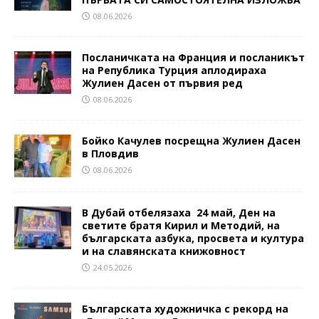
08.06.2026
Посланичката на Франция и посланикът
на Република Турция аплодираха
Жулиен Дасен от първия ред
08.06.2026
Бойко Качулев посрещна Жулиен Дасен
в Пловдив
08.06.2026
В Дубай отбелязаха 24 май, Ден на
светите братя Кирил и Методий, на
българската азбука, просвета и култура
и на славянската книжовност
24.05.2026
Българската художничка с рекорд на