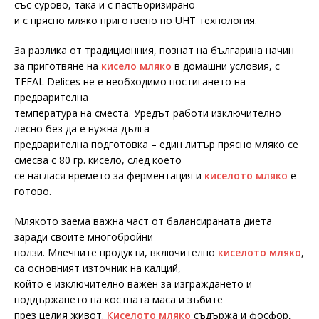
със сурово, така и с пастьоризирано
и с прясно мляко приготвено по UHT технология.
За разлика от традиционния, познат на българина начин
за приготвяне на
кисело мляко
в домашни условия, с
TEFAL Delices не е необходимо постигането на
предварителна
температура на сместа. Уредът работи изключително
лесно без да е нужна дълга
предварителна подготовка – един литър прясно мляко се
смесва с 80 гр. кисело, след което
се наглася времето за ферментация и
киселото мляко
е
готово.
Млякото заема важна част от балансираната диета
заради своите многобройни
ползи. Млечните продукти, включително
киселото мляко
,
са основният източник на калций,
който е изключително важен за изграждането и
поддържането на костната маса и зъбите
през целия живот.
Киселото мляко
съдържа и фосфор,