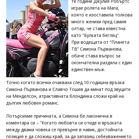
те години Джулия Робъртс
играе ролята на Маги,
която е изоставила толкова
много женихи пред самия
олтар, че става известна
като “Булката беглец”.
При водещата от “Планета
ТВ” Симона Първанова,
обаче става въпрос за
окончателна раздяла с един
единствен мъж.
Точно когато всички очакваха след 10-годишна връзка
Симона Първанова и Славчо Тошев да минат под звуците
на Менделсон, атрактивната блондинка сложи край на
дългия любовен романс.
Потърсихме причината, а Симона бе лаконична в
коментара си – “Когато любовта си отиде и връзката
между двама човека се превърне в навик, достойната
позиция е да сложиш край, за да запазиш себеуважението