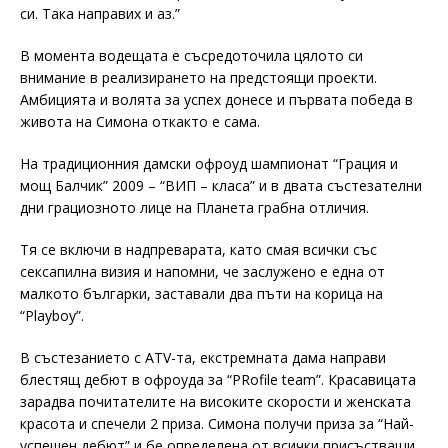
си. Така направих и аз.”
В момента водещата е съсредоточила цялото си
внимание в реализирането на предстоящи проекти.
Амбицията и волята за успех донесе и първата победа в
живота на Симона откакто е сама.
На традиционния дамски офроуд шампионат “Грация и
мощ Балчик” 2009 – “ВИП – класа” и в двата състезателни
дни грациозното лице на Планета грабна отличия.
Тя се включи в надпреварата, като смая всички със
сексапилна визия и напомни, че заслужено е една от
малкото българки, заставали два пъти на корица на
“Playboy”.
В състезанието с ATV-та, екстремната дама направи
блестящ дебют в офроуда за “PRofile team”. Красавицата
зарадва почитателите на високите скорости и женската
красота и спечели 2 приза. Симона получи приза за “Най-
успешен дебют” и бе определена от всички присъстващи