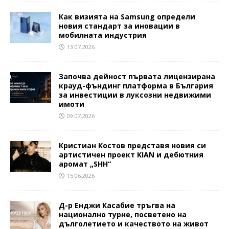
Как визията на Samsung определи
новия стандарт за иновации в
мобилната индустрия
13.07.2026
Започва дейност първата лицензирана
крауд-фъндинг платформа в България
за инвестиции в луксозни недвижими
имоти
09.07.2026
Кристиан Костов представя новия си
артистичен проект KIAN и дебютния
аромат „SHH“
15.06.2026
Д-р Енджи Касабие тръгва на
национално турне, посветено на
дълголетието и качеството на живот