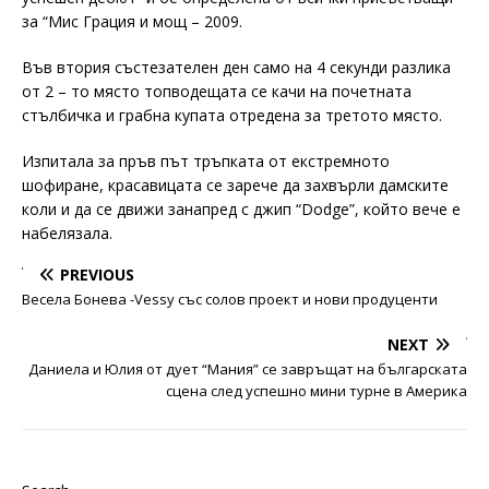
за “Мис Грация и мощ – 2009.
Във втория състезателен ден само на 4 секунди разлика
от 2 – то място топводещата се качи на почетната
стълбичка и грабна купата отредена за третото място.
Изпитала за пръв път тръпката от екстремното
шофиране, красавицата се зарече да захвърли дамските
коли и да се движи занапред с джип “Dodge”, който вече е
набелязала.
PREVIOUS
Весела Бонева -Vessy със солов проект и нови продуценти
NEXT
Даниела и Юлия от дует “Мания” се завръщат на българската
сцена след успешно мини турне в Америка