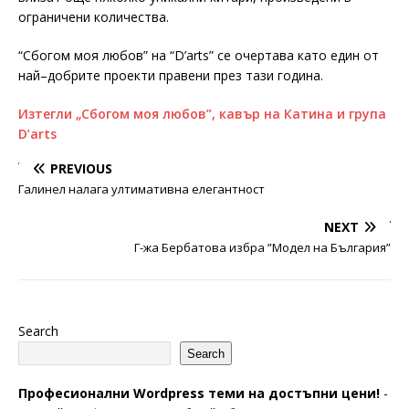
ограничени количества.
“Сбогом моя любов” на “D’arts” се очертава като един от
най–добрите проекти правени през тази година.
Изтегли „Сбогом моя любов”, кавър на Катина и група
D’arts
PREVIOUS
Галинел налага ултимативна елегантност
NEXT
Г-жа Бербатова избра ”Модел на България”
Search
Search
Професионални Wordpress теми на достъпни цени!
-