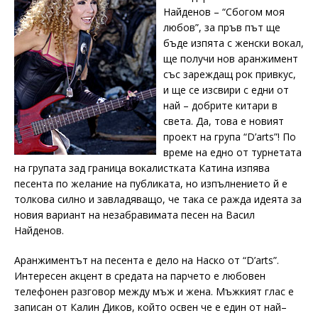
Найденов – “Сбогом моя
любов”, за пръв път ще
бъде изпята с женски вокал,
ще получи нов аранжимент
със зареждащ рок привкус,
и ще се изсвири с едни от
най – добрите китари в
света. Да, това е новият
проект на група “D’arts”! По
време на едно от турнетата
на групата зад граница вокалистката Катина изпява
песента по желание на публиката, но изпълнението й е
толкова силно и завладяващо, че така се ражда идеята за
новия вариант на незабравимата песен на Васил
Найденов.
Aранжиментът на песента е дело на Наско от “D’arts”.
Интересен акцент в средата на парчето е любовен
телефонен разговор между мъж и жена. Мъжкият глас е
записан от Калин Диков, който освен че е един от най–