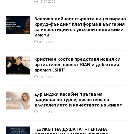
13.07.2026
Започва дейност първата лицензирана
крауд-фъндинг платформа в България
за инвестиции в луксозни недвижими
имоти
09.07.2026
Кристиан Костов представя новия си
артистичен проект KIAN и дебютния
аромат „SHH“
15.06.2026
Д-р Енджи Касабие тръгва на
национално турне, посветено на
дълголетието и качеството на живот
11.06.2026
„ЕЗИКЪТ НА ДУШАТА“ – ГЕРГАНА