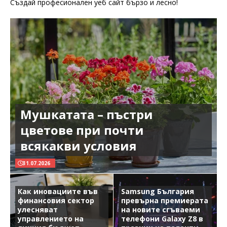
Създай професионален уеб сайт бързо и лесно!
Мушкатата – пъстри
цветове при почти
всякакви условия
31.07.2026
Как иновациите във
Samsung България
финансовия сектор
превърна премиерата
улесняват
на новите сгъваеми
управлението на
телефони Galaxy Z8 в