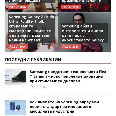
личния бюджет
празник на таланти
31.07.2026
23.07.2026
Samsung Galaxy Z Fold8
Ultra, Fold8 и Flip8:
сгъваемите
Samsung обяви
смартфони, които се
интелигентни очила
адаптират към твоя
като част от
начин на живот
екосистемата Galaxy
22.07.2026
22.07.2026
ПОСЛЕДНИ ПУБЛИКАЦИИ
Samsung представя технологията Flex
Titanium – ново поколение иновации
при сгъваемите дисплеи
15.07.2026
Как визията на Samsung определи
новия стандарт за иновации в
мобилната индустрия