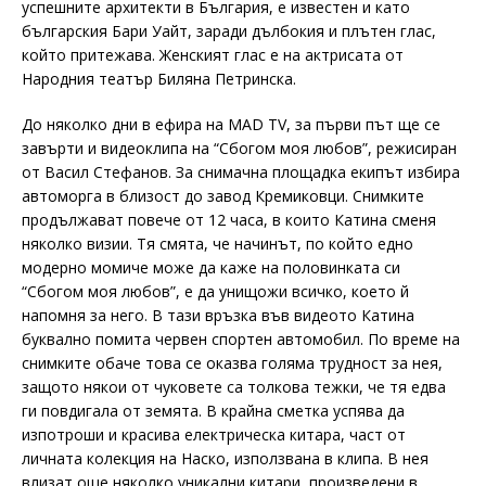
успешните архитекти в България, е известен и като
българския Бари Уайт, заради дълбокия и плътен глас,
който притежава. Женският глас е на актрисата от
Народния театър Биляна Петринска.
До няколко дни в ефира на MAD TV, за първи път ще се
завърти и видеоклипа на “Сбогом моя любов”, режисиран
от Васил Стефанов. За снимачна площадка екипът избира
автоморга в близост до завод Кремиковци. Снимките
продължават повече от 12 часа, в които Катина сменя
няколко визии. Тя смята, че начинът, по който едно
модерно момиче може да каже на половинката си
“Сбогом моя любов”, е да унищожи всичко, което й
напомня за него. В тази връзка във видеото Катина
буквално помита червен спортен автомобил. По време на
снимките обаче това се оказва голяма трудност за нея,
защото някои от чуковете са толкова тежки, че тя едва
ги повдигала от земята. В крайна сметка успява да
изпотроши и красива електрическа китара, част от
личната колекция на Наско, използвана в клипа. В нея
влизат още няколко уникални китари, произведени в