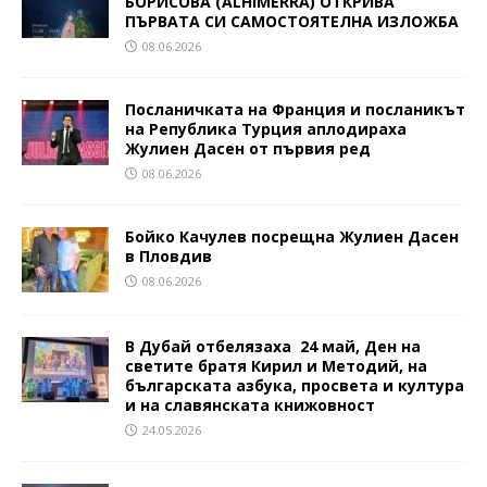
БОРИСОВА (ALHIMERRA) ОТКРИВА
ПЪРВАТА СИ САМОСТОЯТЕЛНА ИЗЛОЖБА
08.06.2026
Посланичката на Франция и посланикът
на Република Турция аплодираха
Жулиен Дасен от първия ред
08.06.2026
Бойко Качулев посрещна Жулиен Дасен
в Пловдив
08.06.2026
В Дубай отбелязаха 24 май, Ден на
светите братя Кирил и Методий, на
българската азбука, просвета и култура
и на славянската книжовност
24.05.2026