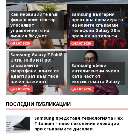
Как иновациите във
Samsung България
финансовия сектор
превърна премиерата
улесняват
на новите сгъваеми
управлението на
телефони Galaxy Z8 в
личния бюджет
празник на таланти
31.07.2026
23.07.2026
Samsung Galaxy Z Fold8
Ultra, Fold8 и Flip8:
сгъваемите
Samsung обяви
смартфони, които се
интелигентни очила
адаптират към твоя
като част от
начин на живот
екосистемата Galaxy
22.07.2026
22.07.2026
ПОСЛЕДНИ ПУБЛИКАЦИИ
Samsung представя технологията Flex
Titanium – ново поколение иновации
при сгъваемите дисплеи