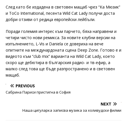
След като бе издадена в световен мащаб чрез “Ка Мюзик”
и ToCo International, песента Wild Cat Lady получи доста
добри отзиви от редица европейски лейбъли.
Поради големия интерес към парчето, бяха направени и
четири чисто нови ремикса. За новите клубни версии на
изпълнението, L-Vis и Daniela се довериха на вече
опитните на междунардоната сцена Deep Zone. Готово е и
видеото към “club mix” варианта на Wild Cat Lady, което
скоро ще дебютира в българския радио- и тв-ефир, а
малко след това ще бъде разпространено и в световен
мащаб.
PREVIOUS
Сабрина Париси пристигна в София
NEXT
Наша цигуларка записва музика за холивудски филми