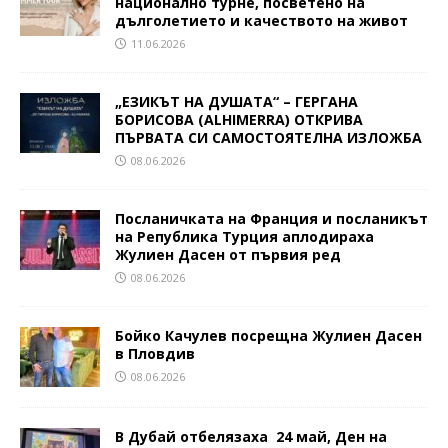
национално турне, посветено на
дълголетието и качеството на живот
11.06.2026
„ЕЗИКЪТ НА ДУШАТА“ – ГЕРГАНА
БОРИСОВА (ALHIMERRA) ОТКРИВА
ПЪРВАТА СИ САМОСТОЯТЕЛНА ИЗЛОЖБА
08.06.2026
Посланичката на Франция и посланикът
на Република Турция аплодираха
Жулиен Дасен от първия ред
08.06.2026
Бойко Качулев посрещна Жулиен Дасен
в Пловдив
08.06.2026
В Дубай отбелязаха 24 май, Ден на