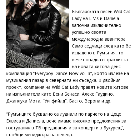
Българската песен Wild Cat
Lady на L-Vis и Daniela
започна изключително
успешно своята
международна авантюра.
Само седмици след като бе
издадено в Румъния, то
вече попадна в траклиста
на новата хитова денс
компилация “Everyboy Dance Now vol. 3”, която излезе на
музикалния пазар в северната ни съседка. В двойния
проект, компания на Wild Cat Lady правят новите хитове
на изпълнители като Бени Бенаси, Алекс Гаудино,
Джанлука Мота, “Уигфийлд”, Басто, Верона и др.
“Румънците буквално са луднали по парчето на Цецо
Елвиса и Даниела, вече имаме няколко предложения за
гостувания в ТВ предавания и за концерти в Букурещ”,
съобщи мениджъра на певеца.