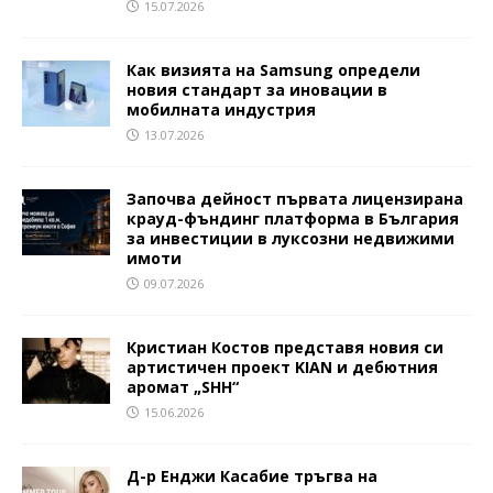
15.07.2026
Как визията на Samsung определи
новия стандарт за иновации в
мобилната индустрия
13.07.2026
Започва дейност първата лицензирана
крауд-фъндинг платформа в България
за инвестиции в луксозни недвижими
имоти
09.07.2026
Кристиан Костов представя новия си
артистичен проект KIAN и дебютния
аромат „SHH“
15.06.2026
Д-р Енджи Касабие тръгва на