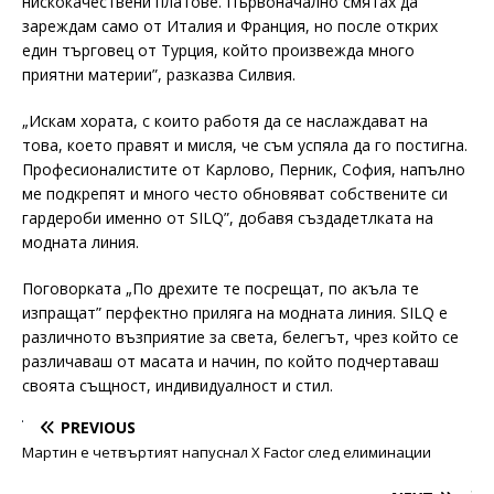
нискокачествени платове. Първоначално смятах да
зареждам само от Италия и Франция, но после открих
един търговец от Турция, който произвежда много
приятни материи”, разказва Силвия.
„Искам хората, с които работя да се наслаждават на
това, което правят и мисля, че съм успяла да го постигна.
Професионалистите от Карлово, Перник, София, напълно
ме подкрепят и много често обновяват собствените си
гардероби именно от SILQ”, добавя създадетлката на
модната линия.
Поговорката „По дрехите те посрещат, по акъла те
изпращат” перфектно приляга на модната линия. SILQ е
различното възприятие за света, белегът, чрез който се
различаваш от масата и начин, по който подчертаваш
своята същност, индивидуалност и стил.
PREVIOUS
Мартин е четвъртият напуснал X Factor след елиминации