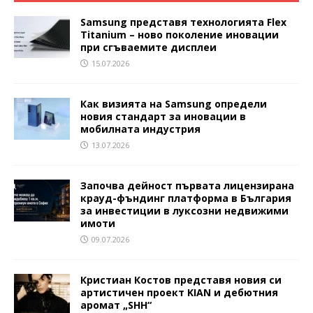
Samsung представя технологията Flex
Titanium – ново поколение иновации
при сгъваемите дисплеи
15.07.2026
Как визията на Samsung определи
новия стандарт за иновации в
мобилната индустрия
13.07.2026
Започва дейност първата лицензирана
крауд-фъндинг платформа в България
за инвестиции в луксозни недвижими
имоти
09.07.2026
Кристиан Костов представя новия си
артистичен проект KIAN и дебютния
аромат „SHH“