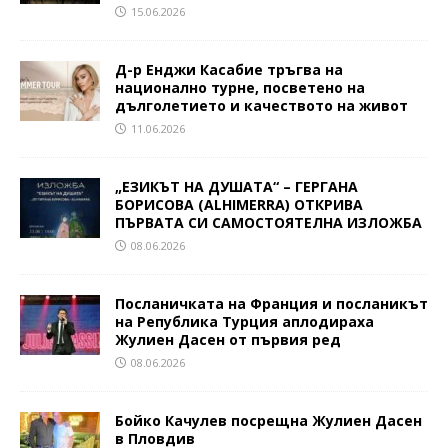
15.06.2026
Д-р Енджи Касабие тръгва на
национално турне, посветено на
дълголетието и качеството на живот
11.06.2026
„ЕЗИКЪТ НА ДУШАТА“ – ГЕРГАНА
БОРИСОВА (ALHIMERRA) ОТКРИВА
ПЪРВАТА СИ САМОСТОЯТЕЛНА ИЗЛОЖБА
08.06.2026
Посланичката на Франция и посланикът
на Република Турция аплодираха
Жулиен Дасен от първия ред
08.06.2026
Бойко Качулев посрещна Жулиен Дасен
в Пловдив