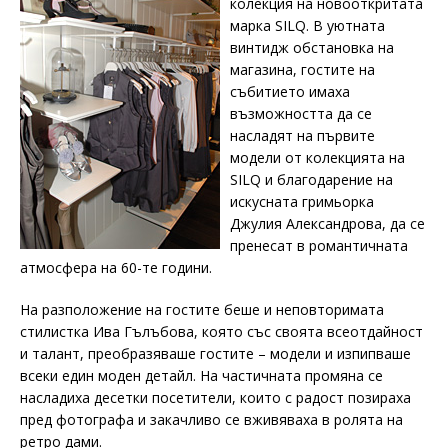
колекция на новооткритата
марка SILQ. В уютната
винтидж обстановка на
магазина, гостите на
събитието имаха
възможността да се
насладят на първите
модели от колекцията на
SILQ и благодарение на
искусната гримьорка
Джулия Александрова, да се
пренесат в романтичната
атмосфера на 60-те години.
На разположение на гостите беше и неповторимата
стилистка Ива Гълъбова, която със своята всеотдайност
и талант, преобразяваше гостите – модели и изпипваше
всеки един моден детайл. На частичната промяна се
насладиха десетки посетители, които с радост позираха
пред фотографа и закачливо се вживяваха в ролята на
ретро дами.