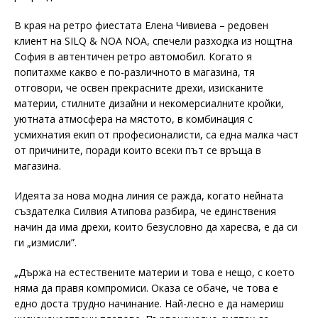
В края на ретро фиестата Елена Чивиева – редовен
клиент на SILQ & NOA NOA, спечели разходка из нощтна
София в автентичен ретро автомобил. Когато я
попитахме какво е по-различното в магазина, тя
отговори, че освен прекрасните дрехи, изисканите
материи, стилните дизайни и некомерсиалните кройки,
уютната атмосфера на мястото, в комбинация с
усмихнатия екип от професионалисти, са една малка част
от причините, поради които всеки път се връща в
магазина.
Идеята за нова модна линия се ражда, когато нейната
създателка Силвия Атипова разбира, че единствения
начин да има дрехи, които безусловно да харесва, е да си
ги „измисли”.
„Държа на естествените материи и това е нещо, с което
няма да правя компромиси. Оказа се обаче, че това е
едно доста трудно начинание. Най-лесно е да намериш