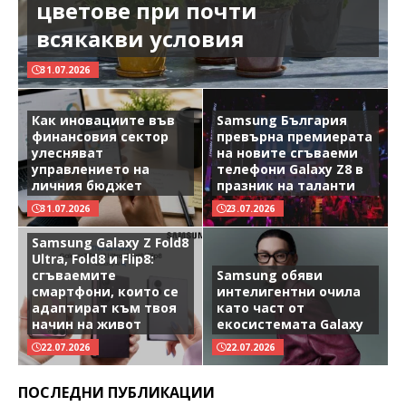
цветове при почти
всякакви условия
31.07.2026
Как иновациите във
Samsung България
финансовия сектор
превърна премиерата
улесняват
на новите сгъваеми
управлението на
телефони Galaxy Z8 в
личния бюджет
празник на таланти
31.07.2026
23.07.2026
Samsung Galaxy Z Fold8
Ultra, Fold8 и Flip8:
сгъваемите
Samsung обяви
смартфони, които се
интелигентни очила
адаптират към твоя
като част от
начин на живот
екосистемата Galaxy
22.07.2026
22.07.2026
ПОСЛЕДНИ ПУБЛИКАЦИИ