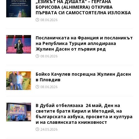
„ЕЗИКЪТ НА ДУШАТА“ – ГЕРГАНА
БОРИСОВА (ALHIMERRA) ОТКРИВА
ПЪРВАТА СИ САМОСТОЯТЕЛНА ИЗЛОЖБА
08.06.2026
Посланичката на Франция и посланикът
на Република Турция аплодираха
Жулиен Дасен от първия ред
08.06.2026
Бойко Качулев посрещна Жулиен Дасен
в Пловдив
08.06.2026
В Дубай отбелязаха 24 май, Ден на
светите братя Кирил и Методий, на
българската азбука, просвета и култура
и на славянската книжовност
24.05.2026