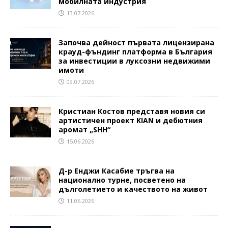
мобилната индустрия
13.07.2026
Започва дейност първата лицензирана
крауд-фъндинг платформа в България
за инвестиции в луксозни недвижими
имоти
09.07.2026
Кристиан Костов представя новия си
артистичен проект KIAN и дебютния
аромат „SHH“
15.06.2026
Д-р Енджи Касабие тръгва на
национално турне, посветено на
дълголетието и качеството на живот
11.06.2026