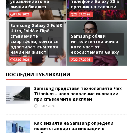
управлението на
телефони Galaxy Z8 в
личния бюджет
празник на таланти
31.07.2026
23.07.2026
Samsung Galaxy Z Fold8
Ultra, Fold8 и Flip8:
сгъваемите
Samsung обяви
смартфони, които се
интелигентни очила
адаптират към твоя
като част от
начин на живот
екосистемата Galaxy
22.07.2026
22.07.2026
ПОСЛЕДНИ ПУБЛИКАЦИИ
Samsung представя технологията Flex
Titanium – ново поколение иновации
при сгъваемите дисплеи
15.07.2026
Как визията на Samsung определи
новия стандарт за иновации в