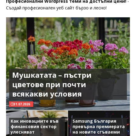
Професионални Wordpress теми на достъпни цени!
-
Създай професионален уеб сайт бързо и лесно!
Мушкатата – пъстри
цветове при почти
всякакви условия
31.07.2026
Как иновациите във
Samsung България
финансовия сектор
превърна премиерата
улесняват
на новите сгъваеми