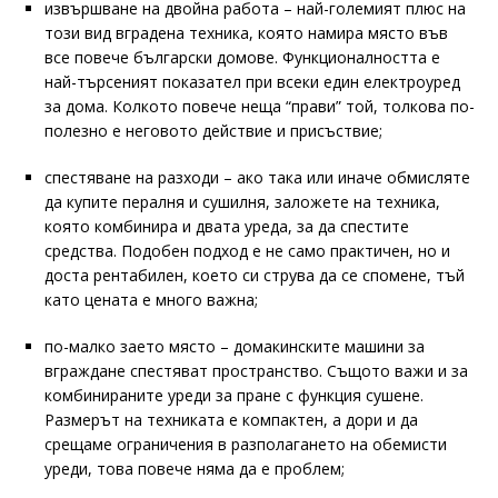
извършване на двойна работа – най-големият плюс на
този вид вградена техника, която намира място във
все повече български домове. Функционалността е
най-търсеният показател при всеки един електроуред
за дома. Колкото повече неща “прави” той, толкова по-
полезно е неговото действие и присъствие;
спестяване на разходи – ако така или иначе обмисляте
да купите пералня и сушилня, заложете на техника,
която комбинира и двата уреда, за да спестите
средства. Подобен подход е не само практичен, но и
доста рентабилен, което си струва да се спомене, тъй
като цената е много важна;
по-малко заето място – домакинските машини за
вграждане спестяват пространство. Същото важи и за
комбинираните уреди за пране с функция сушене.
Размерът на техниката е компактен, а дори и да
срещаме ограничения в разполагането на обемисти
уреди, това повече няма да е проблем;