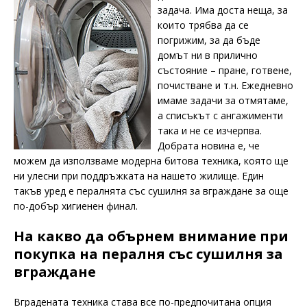
задача. Има доста неща, за
които трябва да се
погрижим, за да бъде
домът ни в прилично
състояние – пране, готвене,
почистване и т.н. Ежедневно
имаме задачи за отмятаме,
а списъкът с ангажименти
така и не се изчерпва.
Добрата новина е, че
можем да използваме модерна битова техника, която ще
ни улесни при поддръжката на нашето жилище. Един
такъв уред е пералнята със сушилня за вграждане за още
по-добър хигиенен финал.
На какво да обърнем внимание при
покупка на пералня със сушилня за
вграждане
Вградената техника става все по-предпочитана опция