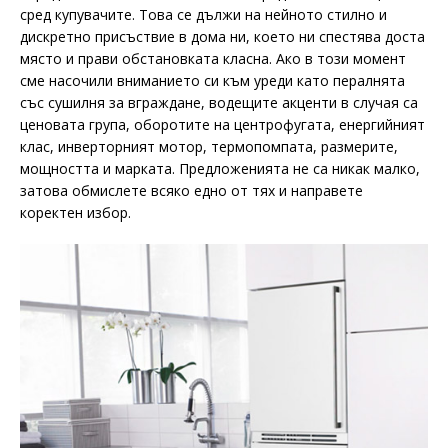
сред купувачите. Това се дължи на нейното стилно и
дискретно присъствие в дома ни, което ни спестява доста
място и прави обстановката класна. Ако в този момент
сме насочили вниманието си към уреди като пералнята
със сушилня за вграждане, водещите акценти в случая са
ценовата група, оборотите на центрофугата, енергийният
клас, инверторният мотор, термопомпата, размерите,
мощността и марката. Предложенията не са никак малко,
затова обмислете всяко едно от тях и направете
коректен избор.