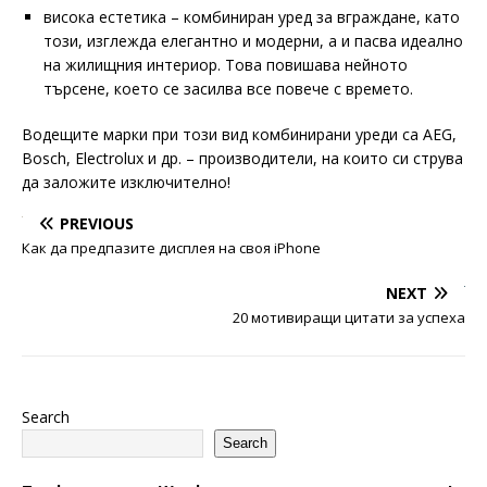
висока естетика – комбиниран уред за вграждане, като
този, изглежда елегантно и модерни, а и пасва идеално
на жилищния интериор. Това повишава нейното
търсене, което се засилва все повече с времето.
Водещите марки при този вид комбинирани уреди са AEG,
Bosch, Electrolux и др. – производители, на които си струва
да заложите изключително!
PREVIOUS
Как да предпазите дисплея на своя iPhone
NEXT
20 мотивиращи цитати за успеха
Search
Search