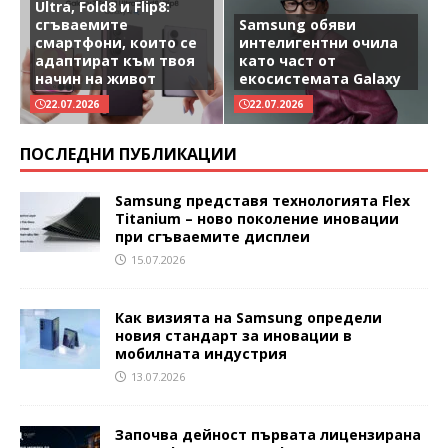
Ultra, Fold8 и Flip8:
сгъваемите
Samsung обяви
смартфони, които се
интелигентни очила
адаптират към твоя
като част от
начин на живот
екосистемата Galaxy
22.07.2026
22.07.2026
ПОСЛЕДНИ ПУБЛИКАЦИИ
Samsung представя технологията Flex
Titanium – ново поколение иновации
при сгъваемите дисплеи
15.07.2026
Как визията на Samsung определи
новия стандарт за иновации в
мобилната индустрия
13.07.2026
Започва дейност първата лицензирана