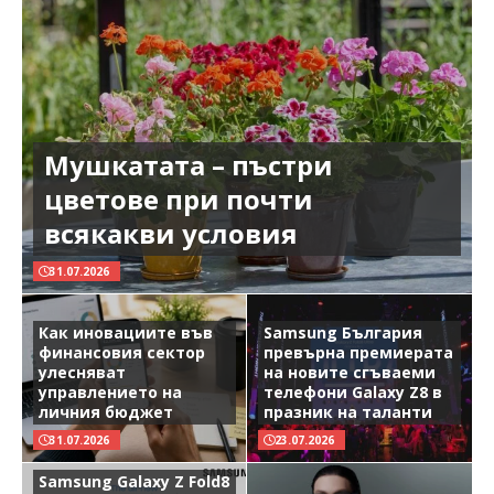
Мушкатата – пъстри
цветове при почти
всякакви условия
31.07.2026
Как иновациите във
Samsung България
финансовия сектор
превърна премиерата
улесняват
на новите сгъваеми
управлението на
телефони Galaxy Z8 в
личния бюджет
празник на таланти
31.07.2026
23.07.2026
Samsung Galaxy Z Fold8