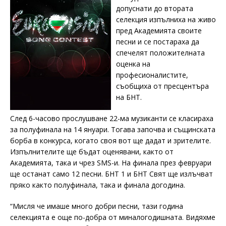
допуснати до втората
селекция изпълниха на живо
пред Академията своите
песни и се постараха да
спечелят положителната
оценка на
професионалистите,
съобщиха от пресцентъра
на БНТ.
След 6-часово прослушване 22-ма музиканти се класираха
за полуфинала на 14 януари. Тогава започва и същинската
борба в конкурса, когато своя вот ще дадат и зрителите.
Изпълнителите ще бъдат оценявани, както от
Академията, така и чрез SMS-и. На финала през февруари
ще останат само 12 песни. БНТ 1 и БНТ Свят ще излъчват
пряко както полуфинала, така и финала догодина.
“Мисля че имаше много добри песни, тази година
селекцията е още по-добра от миналогодишната. Видяхме