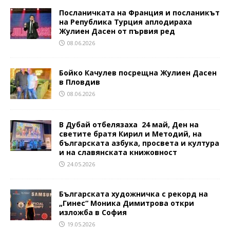
Посланичката на Франция и посланикът
на Република Турция аплодираха
Жулиен Дасен от първия ред
08.06.2026
Бойко Качулев посрещна Жулиен Дасен
в Пловдив
08.06.2026
В Дубай отбелязаха 24 май, Ден на
светите братя Кирил и Методий, на
българската азбука, просвета и култура
и на славянската книжовност
24.05.2026
Българската художничка с рекорд на
„Гинес“ Моника Димитрова откри
изложба в София
19.05.2026