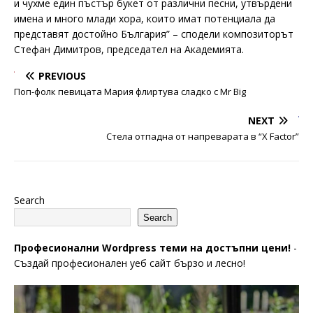
и чухме един пъстър букет от различни песни, утвърдени
имена и много млади хора, които имат потенциала да
представят достойно България” – сподели композиторът
Стефан Димитров, председател на Академията.
PREVIOUS
Поп-фолк певицата Мария флиртува сладко с Mr Big
NEXT
Стела отпадна от напреварата в “X Factor”
Search
Search
Професионални Wordpress теми на достъпни цени!
-
Създай професионален уеб сайт бързо и лесно!