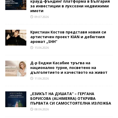
крауд-фъндинг платформа в България
за инвестиции в луксозни недвижими
имоти
09.07.2026
Кристиан Костов представя новия си
артистичен проект KIAN и дебютния
аромат „SHH“
15.06.2026
Д-р Енджи Касабие тръгва на
национално турне, посветено на
дълголетието и качеството на живот
11.06.2026
„ЕЗИКЪТ НА ДУШАТА“ – ГЕРГАНА
БОРИСОВА (ALHIMERRA) ОТКРИВА
ПЪРВАТА СИ САМОСТОЯТЕЛНА ИЗЛОЖБА
08.06.2026