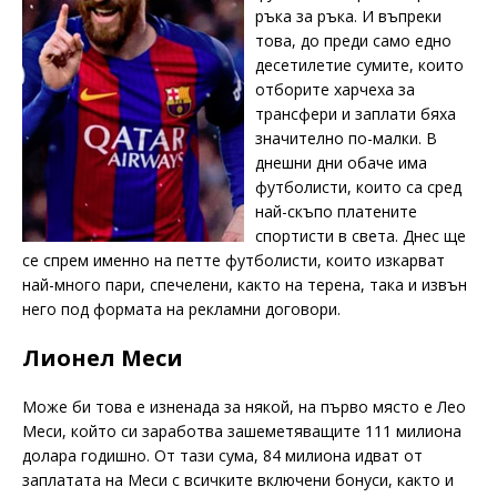
ръка за ръка. И въпреки
това, до преди само едно
десетилетие сумите, които
отборите харчеха за
трансфери и заплати бяха
значително по-малки. В
днешни дни обаче има
футболисти, които са сред
най-скъпо платените
спортисти в света. Днес ще
се спрем именно на петте футболисти, които изкарват
най-много пари, спечелени, както на терена, така и извън
него под формата на рекламни договори.
Лионел Меси
Може би това е изненада за някой, на първо място е Лео
Меси, който си заработва зашеметяващите 111 милиона
долара годишно. От тази сума, 84 милиона идват от
заплатата на Меси с всичките включени бонуси, както и