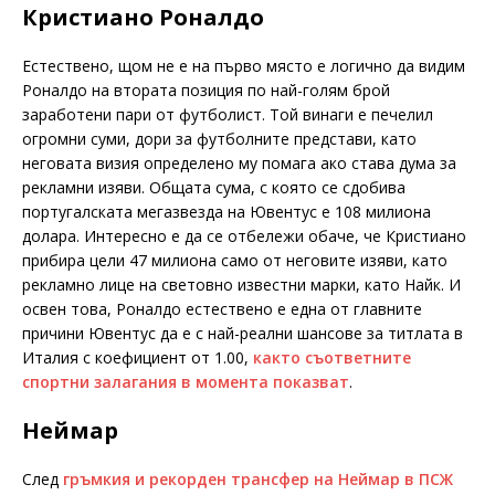
Кристиано Роналдо
Естествено, щом не е на първо място е логично да видим
Роналдо на втората позиция по най-голям брой
заработени пари от футболист. Той винаги е печелил
огромни суми, дори за футболните представи, като
неговата визия определено му помага ако става дума за
рекламни изяви. Общата сума, с която се сдобива
португалската мегазвезда на Ювентус е 108 милиона
долара. Интересно е да се отбележи обаче, че Кристиано
прибира цели 47 милиона само от неговите изяви, като
рекламно лице на световно известни марки, като Найк. И
освен това, Роналдо естествено е една от главните
причини Ювентус да е с най-реални шансове за титлата в
Италия с коефициент от 1.00,
както съответните
спортни залагания в момента показват
.
Неймар
След
гръмкия и рекорден трансфер на Неймар в ПСЖ