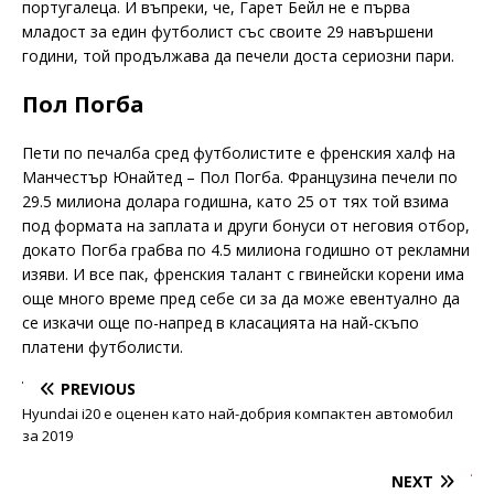
португалеца. И въпреки, че, Гарет Бейл не е първа
младост за един футболист със своите 29 навършени
години, той продължава да печели доста сериозни пари.
Пол Погба
Пети по печалба сред футболистите е френския халф на
Манчестър Юнайтед – Пол Погба. Французина печели по
29.5 милиона долара годишна, като 25 от тях той взима
под формата на заплата и други бонуси от неговия отбор,
докато Погба грабва по 4.5 милиона годишно от рекламни
изяви. И все пак, френския талант с гвинейски корени има
още много време пред себе си за да може евентуално да
се изкачи още по-напред в класацията на най-скъпо
платени футболисти.
PREVIOUS
Hyundai i20 е оценен като най-добрия компактен автомобил
за 2019
NEXT