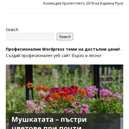
Колекция пролет/лято 2019 на Карина Русе
Search
Search
Професионални Wordpress теми на достъпни цени!
-
Създай професионален уеб сайт бързо и лесно!
Мушкатата – пъстри
цветове при почти