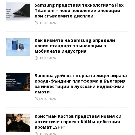
Samsung представя технологията Flex
Titanium – ново поколение иновации
при сгъваемите дисплеи
15.07.2026
Как визията на Samsung определи
новия стандарт за иновации в
мобилната индустрия
13.07.2026
Започва дейност първата лицензирана
крауд-фъндинг платформа в България
за инвестиции в луксозни недвижими
имоти
09.07.2026
Кристиан Костов представя новия си
артистичен проект KIAN и дебютния
аромат „SHH“
15.06.2026