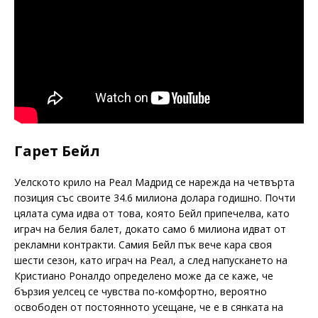
Гарет Бейл
Уелското крило на Реал Мадрид се нарежда на четвърта
позиция със своите 34.6 милиона долара годишно. Почти
цялата сума идва от това, която Бейл припечелва, като
играч на белия балет, докато само 6 милиона идват от
рекламни контракти. Самия Бейл пък вече кара своя
шести сезон, като играч на Реал, а след напускането на
Кристиано Роналдо определено може да се каже, че
бързия уелсец се чувства по-комфортно, вероятно
освободен от постоянното усещане, че е в сянката на