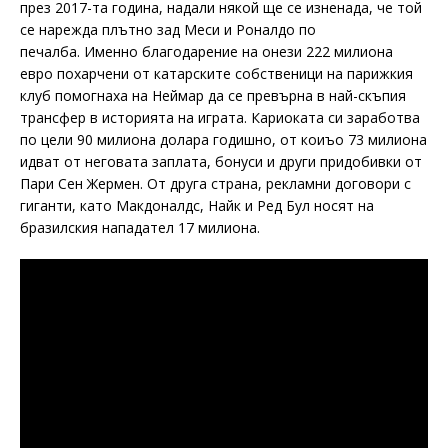
през 2017-та година, надали някой ще се изненада, че той
се нарежда плътно зад Меси и Роналдо по
печалба. Именно благодарение на онези 222 милиона
евро похарчени от катарските собственици на парижкия
клуб помогнаха на Неймар да се превърна в най-скъпия
трансфер в историята на играта. Кариоката си заработва
по цели 90 милиона долара годишно, от коиъо 73 милиона
идват от неговата заплата, бонуси и други придобивки от
Пари Сен Жермен. От друга страна, рекламни договори с
гиганти, като Макдоналдс, Найк и Ред Бул носят на
бразилския нападател 17 милиона.