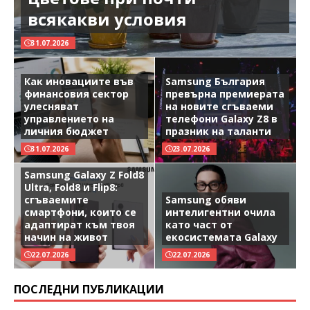
всякакви условия
31.07.2026
Как иновациите във
Samsung България
финансовия сектор
превърна премиерата
улесняват
на новите сгъваеми
управлението на
телефони Galaxy Z8 в
личния бюджет
празник на таланти
31.07.2026
23.07.2026
Samsung Galaxy Z Fold8
Ultra, Fold8 и Flip8:
сгъваемите
Samsung обяви
смартфони, които се
интелигентни очила
адаптират към твоя
като част от
начин на живот
екосистемата Galaxy
22.07.2026
22.07.2026
ПОСЛЕДНИ ПУБЛИКАЦИИ