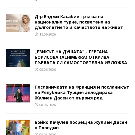
Д-р Енджи Касабие тръгва на
национално турне, посветено на
дълголетието и качеството на живот
11.06.2026
„ЕЗИКЪТ НА ДУШАТА“ – ГЕРГАНА
БОРИСОВА (ALHIMERRA) ОТКРИВА
ПЪРВАТА СИ САМОСТОЯТЕЛНА ИЗЛОЖБА
08.06.2026
Посланичката на Франция и посланикът
на Република Турция аплодираха
Жулиен Дасен от първия ред
08.06.2026
Бойко Качулев посрещна Жулиен Дасен
в Пловдив
08.06.2026