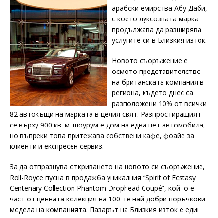
арабски емирства Абу Даби,
с което луксозната марка
продължава да разширява
услугите си в Близкия изток.
Новото съоръжение е
осмото представителство
на британската компания в
региона, където днес са
разположени 10% от всички
82 автокъщи на марката в целия свят. Разпростиращият
се върху 900 кв. м. шоурум е дом на едва пет автомобила,
но въпреки това притежава собствени кафе, фоайе за
клиенти и експресен сервиз.
За да отпразнува откриването на новото си съоръжение,
Roll-Royce пусна в продажба уникалния “Spirit of Ecstasy
Centenary Collection Phantom Drophead Coupé”, който е
част от ценната колекция на 100-те най-добри поръчкови
модела на компанията. Пазарът на Близкия изток е един