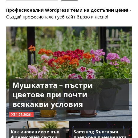
Професионални Wordpress теми на достъпни цени!
-
Създай професионален уеб сайт бързо и лесно!
Мушкатата – пъстри
цветове при почти
всякакви условия
31.07.2026
Как иновациите във
Samsung България
финансовия сектор
превърна премиерата