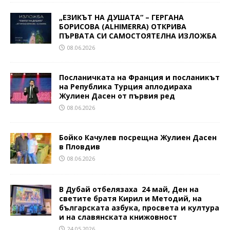
„ЕЗИКЪТ НА ДУШАТА“ – ГЕРГАНА
БОРИСОВА (ALHIMERRA) ОТКРИВА
ПЪРВАТА СИ САМОСТОЯТЕЛНА ИЗЛОЖБА
08.06.2026
Посланичката на Франция и посланикът
на Република Турция аплодираха
Жулиен Дасен от първия ред
08.06.2026
Бойко Качулев посрещна Жулиен Дасен
в Пловдив
08.06.2026
В Дубай отбелязаха 24 май, Ден на
светите братя Кирил и Методий, на
българската азбука, просвета и култура
и на славянската книжовност
24.05.2026