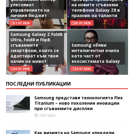
улесняват
на новите сгъваеми
управлението на
телефони Galaxy Z8 в
личния бюджет
празник на таланти
31.07.2026
23.07.2026
Samsung Galaxy Z Fold8
Ultra, Fold8 и Flip8:
сгъваемите
Samsung обяви
смартфони, които се
интелигентни очила
адаптират към твоя
като част от
начин на живот
екосистемата Galaxy
22.07.2026
22.07.2026
ПОСЛЕДНИ ПУБЛИКАЦИИ
Samsung представя технологията Flex
Titanium – ново поколение иновации
при сгъваемите дисплеи
15.07.2026
Как визията на Samsung определи