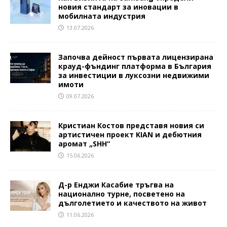
новия стандарт за иновации в
мобилната индустрия
13.07.2026
Започва дейност първата лицензирана
крауд-фъндинг платформа в България
за инвестиции в луксозни недвижими
имоти
09.07.2026
Кристиан Костов представя новия си
артистичен проект KIAN и дебютния
аромат „SHH“
15.06.2026
Д-р Енджи Касабие тръгва на
национално турне, посветено на
дълголетието и качеството на живот
11.06.2026