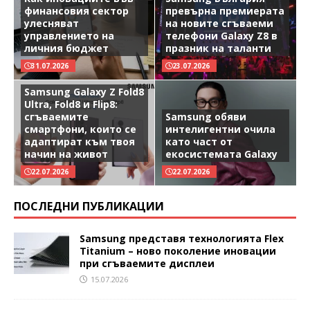
финансовия сектор
превърна премиерата
улесняват
на новите сгъваеми
управлението на
телефони Galaxy Z8 в
личния бюджет
празник на таланти
31.07.2026
23.07.2026
Samsung Galaxy Z Fold8
Ultra, Fold8 и Flip8:
сгъваемите
Samsung обяви
смартфони, които се
интелигентни очила
адаптират към твоя
като част от
начин на живот
екосистемата Galaxy
22.07.2026
22.07.2026
ПОСЛЕДНИ ПУБЛИКАЦИИ
Samsung представя технологията Flex
Titanium – ново поколение иновации
при сгъваемите дисплеи
15.07.2026