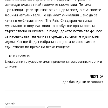
изненади очакват най-големите късметлии. Петима
щастливци ще си тръгнат от концерта заедно със своите
любими изпълнители. Те ще имат уникалния шанс да се
качат в емблематичния The Reis. След края на всяко
музикалното шоу култовият автобус ще прави своята
тържествена обиколка на града, докато петимата фенове
се наслаждават на личната среща със своите музикални
идоли. Как ще бъдат избрани те ще стане ясно само и
единствено по време на всеки концерт!
PREVIOUS
Електронни татуировки имат приложения за военни, играчи и
шпиони
NEXT
Две блондинки си говорят
Search