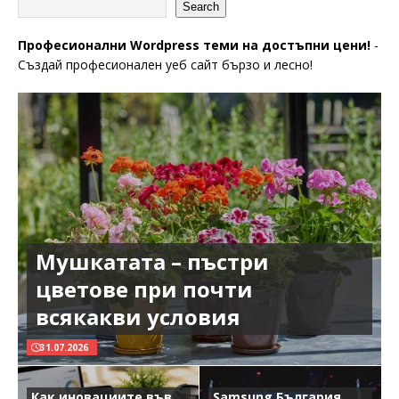
Search
Професионални Wordpress теми на достъпни цени!
-
Създай професионален уеб сайт бързо и лесно!
Мушкатата – пъстри
цветове при почти
всякакви условия
31.07.2026
Как иновациите във
Samsung България