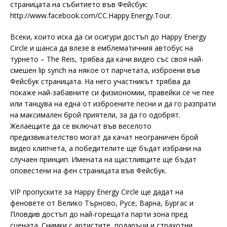
страницата на събитието във Фейсбук:
http://www.facebook.com/CC.Happy.Energy.Tour.
Всеки, които иска да си осигури достъп до Happy Energy
Circle и шанса да влезе в емблематичния автобус на
турнето – The Reis, трябва да качи видео със своя най-
смешен lip synch на някое от парчетата, изброени във
Фейсбук страницата. На него участникът трябва да
покаже най-забавните си физиономии, правейки се че пее
или танцува на една от изброените песни и да го разпрати
на максимален брой приятели, за да го одобрят.
Желаещите да се включат във веселото
предизвикателство могат да качат неограничен брой
видео клипчета, а победителите ще бъдат избрани на
случаен принцип. Имената на щастливците ще бъдат
оповестени на фен страницата във Фейсбук.
VIP пропуските за Happy Energy Circle ще дадат на
феновете от Велико Търново, Русе, Варна, Бургас и
Пловдив достъп до най-горещата парти зона пред
сцената. Снимки с артистите, подаръци и страхотни