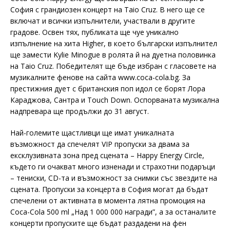
София с грандиозен концерт на Taio Cruz. В него ще се
включат и всички изпълнители, участвaли в другите
градове. Освен тях, публиката ще чуе уникално
изпълнение на хита Higher, в което български изпълнител
ще замести Kylie Minogue в ролята й на дуетна половинка
на Taio Cruz. Победителят ще бъде избран с гласовете на
музикалните фенове на сайта www.coca-cola.bg. За
престижния дует с британския поп идол се борят Лора
Караджова, Сантра и Touch Down. Оспорваната музикална
надпревара ще продължи до 31 август.
Най-големите щастливци ще имат уникалната
възможност да спечелят VIP пропуски за двама за
ексклузивната зона пред сцената – Happy Energy Circle,
където ги очакват много изненади и страхотни подаръци
– тениски, CD-та и възможност за снимки със звездите на
сцената. Пропуски за концерта в София могат да бъдат
спечелени от активната в момента лятна промоция на
Coca-Cola 500 ml „Над 1 000 000 награди”, а за останалите
концерти пропуските ще бъдат раздадени на фен