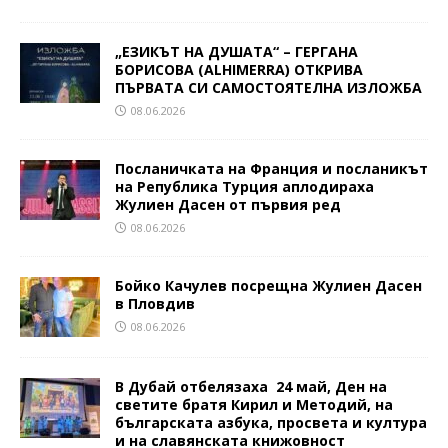
„ЕЗИКЪТ НА ДУШАТА“ – ГЕРГАНА
БОРИСОВА (ALHIMERRA) ОТКРИВА
ПЪРВАТА СИ САМОСТОЯТЕЛНА ИЗЛОЖБА
08.06.2026
Посланичката на Франция и посланикът
на Република Турция аплодираха
Жулиен Дасен от първия ред
08.06.2026
Бойко Качулев посрещна Жулиен Дасен
в Пловдив
08.06.2026
В Дубай отбелязаха 24 май, Ден на
светите братя Кирил и Методий, на
българската азбука, просвета и култура
и на славянската книжовност