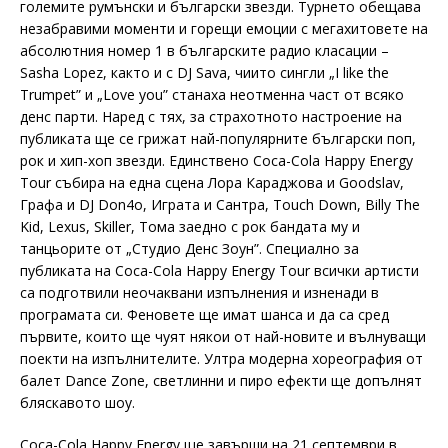
големите румънски и български звезди. Турнето обещава
незабравими моменти и горещи емоции с мегахитовете на
абсолютния номер 1 в българските радио класации –
Sasha Lopez, както и с DJ Sava, чиито сингли „I like the
Trumpet” и „Love you” станаха неотменна част от всяко
денс парти. Наред с тях, за страхотното настроение на
публиката ще се грижат най-популярните български поп,
рок и хип-хоп звезди. Единствено Coca-Cola Happy Energy
Tour събира на една сцена Лора Караджова и Goodslav,
Графа и DJ Don4o, Играта и Сантра, Touch Down, Billy The
Kid, Lexus, Skiller, Тома заедно с рок бандата му и
танцьорите от „Студио Денс Зоун”. Специално за
публиката на Coca-Cola Happy Energy Tour всички артисти
са подготвили неочаквани изпълнения и изненади в
програмата си. Феновете ще имат шанса и да са сред
първите, които ще чуят някои от най-новите и вълнуващи
поекти на изпълнителите. Ултра модерна хореография от
балет Dance Zone, светлинни и пиро ефекти ще допълнят
бляскавото шоу.
Coca-Cola Happy Energy ще завърши на 21 септември в