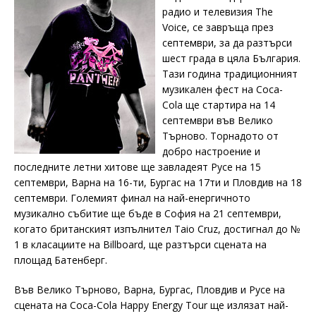
радио и телевизия The
Voice, се завръща през
септември, за да разтърси
шест града в цяла България.
Тази година традиционният
музикален фест на Coca-
Cola ще стартира на 14
септември във Велико
Търново. Торнадото от
добро настроение и
последните летни хитове ще завладеят Русе на 15
септември, Варна на 16-ти, Бургас на 17ти и Пловдив на 18
септември. Големият финал на най-енергичното
музикално събитие ще бъде в София на 21 септември,
когато британският изпълнител Taio Cruz, достигнал до №
1 в класациите на Billboard, ще разтърси сцената на
площад Батенберг.
Във Велико Търново, Варна, Бургас, Пловдив и Русе на
сцената на Coca-Cola Happy Energy Tour ще излязат най-