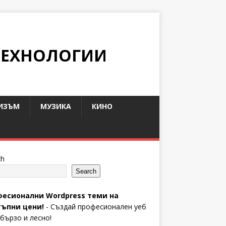
ТЕХНОЛОГИИ
ИЗЪМ
МУЗИКА
КИНО
ch
Search
есионални Wordpress теми на
ъпни цени!
- Създай професионален уеб
 бързо и лесно!