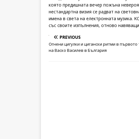
която предишната вечер пожъна невероят
нестандартна визия се радват на световн
имена в света на електронната музика. 
със своите изпълнения, отново навяващи 
PREVIOUS
Огнени цигулки и цигански ритми в първото
на Васко Василев в България