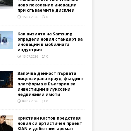
ново поколение иновации
при сгъваемите дисплеи
15.07.2026
0
Как визията на Samsung
определи новия стандарт за
иновации в мобилната
индустрия
13.07.2026
0
Започва дейност първата
лицензирана крауд-фъндинг
платформа в България за
инвестиции в луксозни
недвижими имоти
09.07.2026
0
Кристиан Костов представя
новия си артистичен проект
KIAN и дебютния аромат