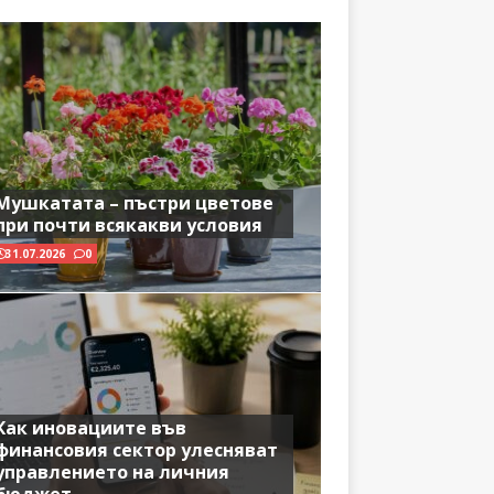
Мушкатата – пъстри цветове
при почти всякакви условия
31.07.2026
0
Как иновациите във
финансовия сектор улесняват
управлението на личния