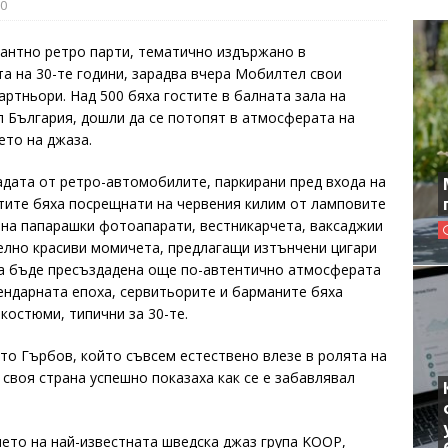
0
гантно ретро парти, тематично издържано в
та на 30-те години, зарадва вчера Мобилтел свои
артньори. Над 500 бяха гостите в балната зала на
л България, дошли да се потопят в атмосферата на
ето на джаза.
адата от ретро-автомобилите, паркирани пред входа на
стите бяха посрещнати на червения килим от ламповите
 на папарашки фотоапарати, вестникарчета, ваксаджии
елно красиви момичета, предлагащи изтънчени цигари
 да бъде пресъздадена още по-автентично атмосферата
гендарната епоха, сервитьорите и барманите бяха
костюми, типични за 30-те.
о Гърбов, който съвсем естествено влезе в ролята на
 своя страна успешно показаха как се е забавлявал
ието на най-известната шведска джаз група KOOP,