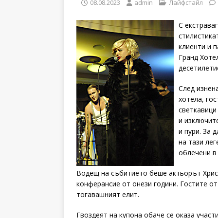
08.08.2023
admin
Лайфстайл
С екстрава
стилистика
клиенти и п
Гранд Хоте
десетилети
След изнен
хотела, го
светкавици
и изключит
и пури. За
на тази ле
облечени в 
Водещ на събитието беше актьорът Христ
конферансие от онези години. Гостите от
тогавашният елит.
Гвоздеят на купона обаче се оказа участ