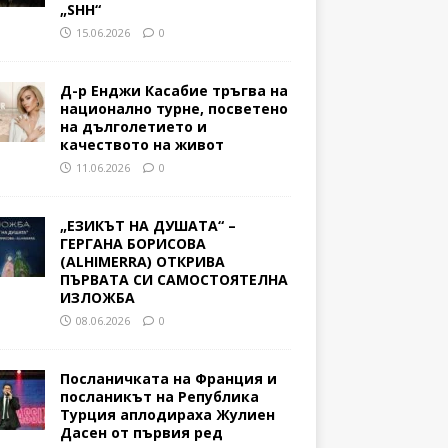
„SHH“
15.06.2026
0
Д-р Енджи Касабие тръгва на
национално турне, посветено
на дълголетието и
качеството на живот
11.06.2026
0
„ЕЗИКЪТ НА ДУШАТА“ –
ГЕРГАНА БОРИСОВА
(ALHIMERRA) ОТКРИВА
ПЪРВАТА СИ САМОСТОЯТЕЛНА
ИЗЛОЖБА
08.06.2026
0
Посланичката на Франция и
посланикът на Република
Турция аплодираха Жулиен
Дасен от първия ред