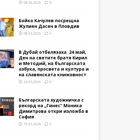
08.06.2026
0
Бойко Качулев посрещна
Жулиен Дасен в Пловдив
08.06.2026
0
В Дубай отбелязаха 24 май,
Ден на светите братя Кирил
и Методий, на българската
азбука, просвета и култура и
на славянската книжовност
24.05.2026
0
Българската художничка с
рекорд на „Гинес“ Моника
Димитрова откри изложба в
София
19.05.2026
0