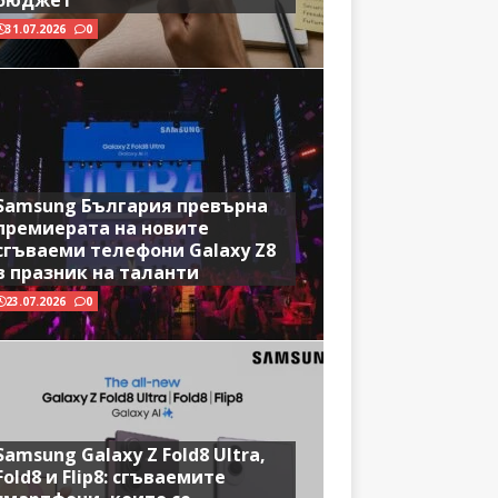
бюджет
31.07.2026
0
Samsung България превърна
премиерата на новите
сгъваеми телефони Galaxy Z8
в празник на таланти
23.07.2026
0
Samsung Galaxy Z Fold8 Ultra,
Fold8 и Flip8: сгъваемите