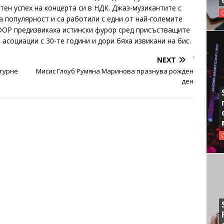
ен успех на концерта си в НДК. Джаз-музикантите с
а популярност и са работили с едни от най-големите
KOOP предизвикаха истински фурор сред присъстващите
асоциации с 30-те години и дори бяха извикани на бис.
NEXT
 турне
Мисис Глоуб Румяна Маринова празнува рожден
ден