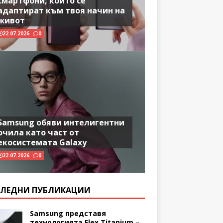
смартфони, които се
адаптират към твоя начин на
живот
22.07.2026
0
Samsung обяви интелигентни
очила като част от
екосистемата Galaxy
22.07.2026
0
ЛЕДНИ ПУБЛИКАЦИИ
Samsung представя
технологията Flex Titanium –