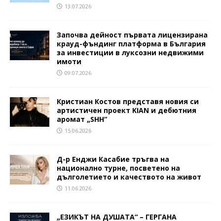
13.07.2026
Започва дейност първата лицензирана
крауд-фъндинг платформа в България
за инвестиции в луксозни недвижими
имоти
09.07.2026
Кристиан Костов представя новия си
артистичен проект KIAN и дебютния
аромат „SHH“
15.06.2026
Д-р Енджи Касабие тръгва на
национално турне, посветено на
дълголетието и качеството на живот
11.06.2026
„ЕЗИКЪТ НА ДУШАТА“ – ГЕРГАНА