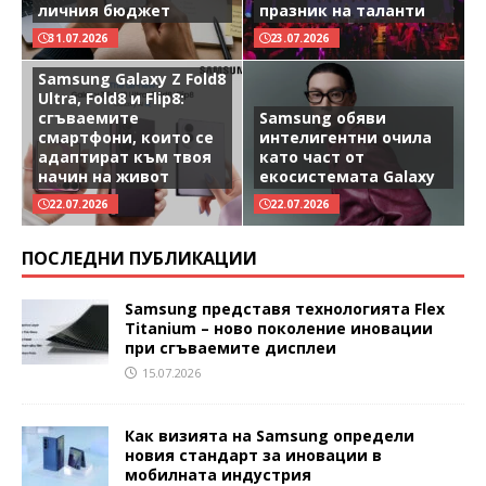
личния бюджет
празник на таланти
31.07.2026
23.07.2026
Samsung Galaxy Z Fold8
Ultra, Fold8 и Flip8:
сгъваемите
Samsung обяви
смартфони, които се
интелигентни очила
адаптират към твоя
като част от
начин на живот
екосистемата Galaxy
22.07.2026
22.07.2026
ПОСЛЕДНИ ПУБЛИКАЦИИ
Samsung представя технологията Flex
Titanium – ново поколение иновации
при сгъваемите дисплеи
15.07.2026
Как визията на Samsung определи
новия стандарт за иновации в
мобилната индустрия