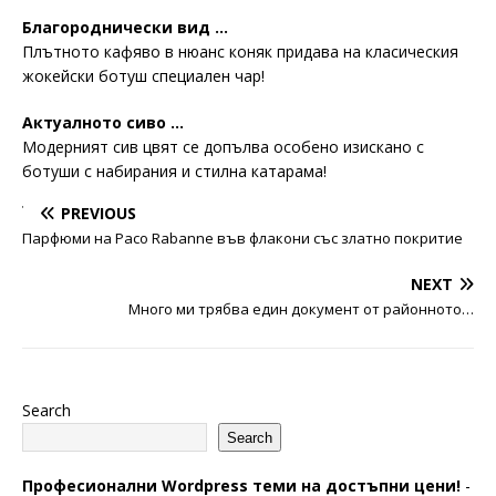
Благороднически вид …
Плътното кафяво в нюанс коняк придава на класическия
жокейски ботуш специален чар!
Актуалното сиво …
Модерният сив цвят се допълва особено изискано с
ботуши с набирания и стилна катарама!
PREVIOUS
Парфюми на Paco Rabanne във флакони със златно покритие
NEXT
Много ми трябва един документ от районното…
Search
Search
Професионални Wordpress теми на достъпни цени!
-