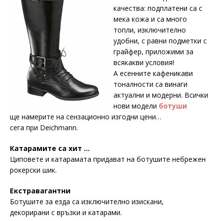
качества: подплатени са с
мека кожа и са много
топли, изключително
удобни, с равни подметки с
грайфер, приложими за
всякакви условия!
А есенните кафеникави
тоналности са винаги
актуални и модерни. Всички
нови модели
ботуши
ще намерите на сензационно изгодни цени…
сега при Deichmann.
Катарамите са хит …
Циповете и катарамата придават на ботушите небрежен
рокерски шик.
Екстравагантни
Ботушите за езда сa изключително изискани,
декорирани с връзки и катарами.