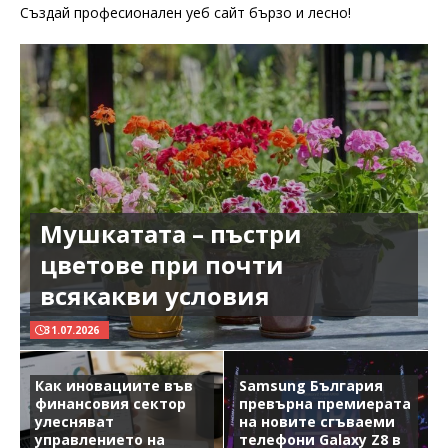
Създай професионален уеб сайт бързо и лесно!
Мушкатата – пъстри
цветове при почти
всякакви условия
31.07.2026
Как иновациите във
Samsung България
финансовия сектор
превърна премиерата
улесняват
на новите сгъваеми
управлението на
телефони Galaxy Z8 в