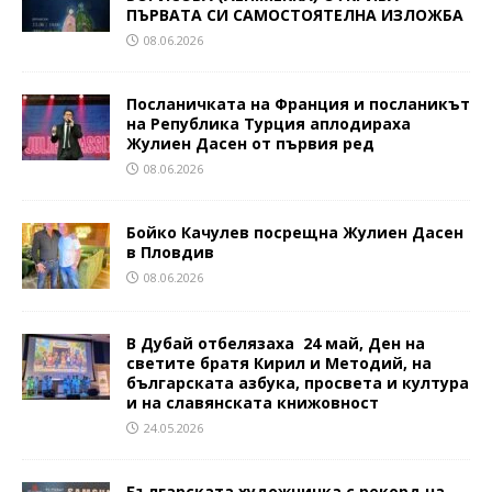
ПЪРВАТА СИ САМОСТОЯТЕЛНА ИЗЛОЖБА
08.06.2026
Посланичката на Франция и посланикът
на Република Турция аплодираха
Жулиен Дасен от първия ред
08.06.2026
Бойко Качулев посрещна Жулиен Дасен
в Пловдив
08.06.2026
В Дубай отбелязаха 24 май, Ден на
светите братя Кирил и Методий, на
българската азбука, просвета и култура
и на славянската книжовност
24.05.2026
Българската художничка с рекорд на