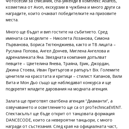
Фотосесии за списания, спа-уикенди в комплекс Atlantis,
козметика от Avon, екскурзии в чужбина и много други са
наградите, които очакват победителките на призовите
места.
Много ще бъдат и вип гостите на събитието. Сред
имената са моделите – Николета Лозанова, Симона
Първанова, Бориса Тютюнджиева, както и ТВ лицата –
Руслана Попова, Ангел Дончев, Миглена Ангелова и
адреналинката Яна. Звездната компания допълват
певците – Цветелина Янева, Траяна, Ерик, Джордан,
Джина Стоева, Иван Притъргов и рапърът Bix. Големите
ценители на красотата и критици – стилист Капанов, Вили
Вита и Мон Дьо също ще наблюдават конкурса и ще
подкрепят младите дарования на модната агенция.
Залата ще приготвят сватбена агенция “Диаманти”, а
озвучаването и осветлението ще са от proTechnicaEVENT.
Спектакълът ще бъде открит от танцовата формация
DANCECODE, които са невероятни танцьори, с много
награди от състезания. След края на официалната част,