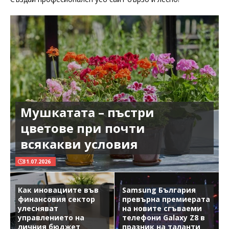
Мушкатата – пъстри
цветове при почти
всякакви условия
31.07.2026
Как иновациите във
Samsung България
финансовия сектор
превърна премиерата
улесняват
на новите сгъваеми
управлението на
телефони Galaxy Z8 в
личния бюджет
празник на таланти