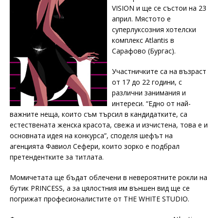
VISION и ще се състои на 23
април. Мястото е
суперлуксозния хотелски
комплекс Atlantis в
Сарафово (Бургас).
Участничките са на възраст
от 17 до 22 години, с
различни занимания и
интереси. “Едно от най-
важните неща, които съм търсил в кандидатките, са
естествената женска красота, свежа и изчистена, това е и
основната идея на конкурса”, споделя шефът на
агенцията Фавиол Сефери, които зорко е подбрал
претендентките за титлата.
Момичетата ще бъдат облечени в невероятните рокли на
бутик PRINCESS, а за цялостния им външен вид ще се
погрижат професионалистите от THE WHITE STUDIO.