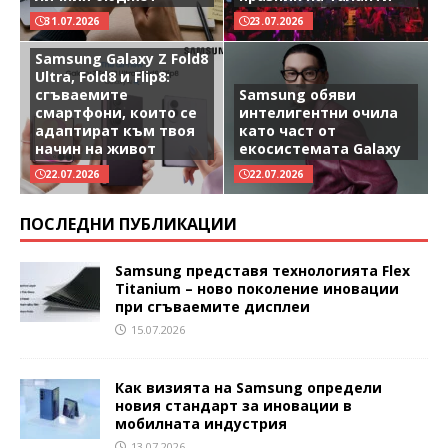
31.07.2026
23.07.2026
Samsung Galaxy Z Fold8
Ultra, Fold8 и Flip8:
сгъваемите
Samsung обяви
смартфони, които се
интелигентни очила
адаптират към твоя
като част от
начин на живот
екосистемата Galaxy
22.07.2026
22.07.2026
ПОСЛЕДНИ ПУБЛИКАЦИИ
Samsung представя технологията Flex
Titanium – ново поколение иновации
при сгъваемите дисплеи
15.07.2026
Как визията на Samsung определи
новия стандарт за иновации в
мобилната индустрия
13.07.2026