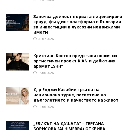
Започва дейност първата лицензирана
крауд-фъндинг платформа в България
за инвестиции в луксозни недвижими
имоти
09.07.2026
Кристиан Костов представя новия си
артистичен проект KIAN и дебютния
аромат „SHH“
15.06.2026
Д-р Енджи Касабие тръгва на
национално турне, посветено на
дълголетието и качеството на живот
11.06.2026
„ЕЗИКЪТ НА ДУШАТА“ – ГЕРГАНА
БОРИСОВА (ALHIMERRA) ОТКРИВА