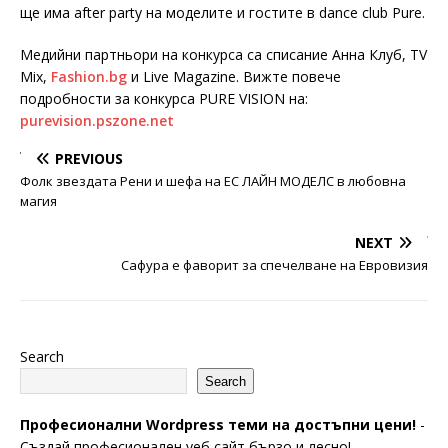
ще има after party на моделите и гостите в dance club Pure.
Медийни партньори на конкурса са списание Анна Клуб, TV
Mix,
Fashion.bg
и Live Magazine. Вижте повече
подробности за конкурса PURE VISION на:
purevision.pszone.net
PREVIOUS
Фолк звездата Рени и шефа на ЕС ЛАЙН МОДЕЛС в любовна
магия
NEXT
Сафура е фаворит за спечелване на Евровизия
Search
Search
Професионални Wordpress теми на достъпни цени!
-
Създай професионален уеб сайт бързо и лесно!