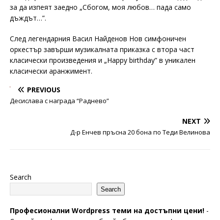
за да изпеят заедно „Сбогом, моя любов… пада само
дъждът…”.
След легендарния Васил Найденов Нов симфоничен
оркестър завърши музикалната приказка с втора част
класически произведения и „Happy birthday” в уникален
класически аранжимент.
PREVIOUS
Десислава с награда “Раднево”
NEXT
Д-р Енчев пръсна 20 бона по Теди Велинова
Search
Search
Професионални Wordpress теми на достъпни цени!
-