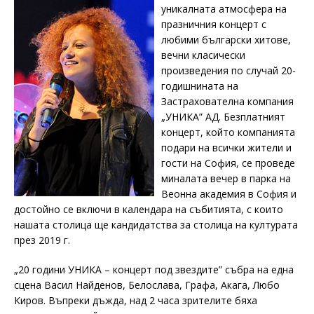
уникалната атмосфера на
празничния концерт с
любими български хитове,
вечни класически
произведения по случай 20-
годишнината на
Застрахователна компания
„УНИКА” АД. Безплатният
концерт, който компанията
подари на всички жители и
гости на София, се проведе
миналата вечер в парка на
Веонна академия в София и
достойно се включи в календара на събитията, с които
нашата столица ще кандидатства за столица на културата
през 2019 г.
„20 години УНИКА – концерт под звездите” събра на една
сцена Васил Найденов, Белослава, Графа, Акага, Любо
Киров. Въпреки дъжда, над 2 часа зрителите бяха