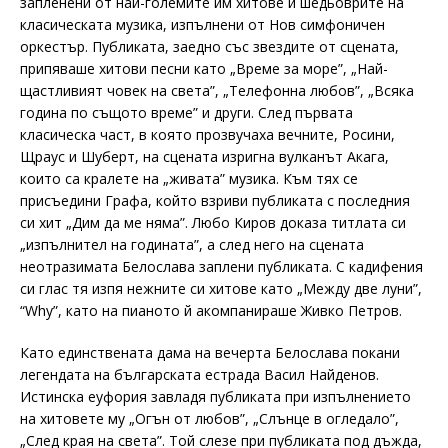
запленени от най-големите им хитове и шедьоврите на
класическата музика, изпълнени от Нов симфоничен
оркестър. Публиката, заедно със звездите от сцената,
припяваше хитови песни като „Време за море”, „Най-
щастливият човек на света”, „Телефонна любов”, „Всяка
година по същото време” и други. След първата
класическа част, в която прозвучаха вечните, Росини,
Щраус и Шуберт, на сцената изригна вулканът Акага,
които са кралете на „живата” музика. Към тях се
присъедини Графа, който взриви публиката с последния
си хит „Дим да ме няма”. Любо Киров доказа титлата си
„изпълнител на годината”, а след него на сцената
неотразимата Белослава заплени публиката. С кадифения
си глас тя изпя нежните си хитове като „Между две луни”,
“Why”, като на пианото й акомпанираше Живко Петров.
Като единствената дама на вечерта Белослава покани
легендата на българската естрада Васил Найденов.
Истинска еуфория завладя публиката при изпълнението
на хитовете му „Огън от любов”, „Слънце в огледало”,
„След края на света”. Той слезе при публиката под дъжда,