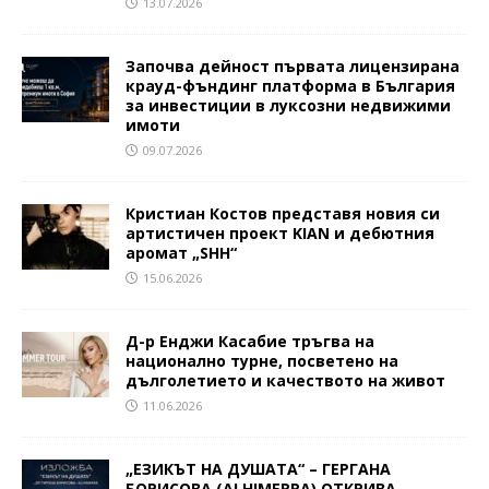
13.07.2026
Започва дейност първата лицензирана
крауд-фъндинг платформа в България
за инвестиции в луксозни недвижими
имоти
09.07.2026
Кристиан Костов представя новия си
артистичен проект KIAN и дебютния
аромат „SHH“
15.06.2026
Д-р Енджи Касабие тръгва на
национално турне, посветено на
дълголетието и качеството на живот
11.06.2026
„ЕЗИКЪТ НА ДУШАТА“ – ГЕРГАНА
БОРИСОВА (ALHIMERRA) ОТКРИВА