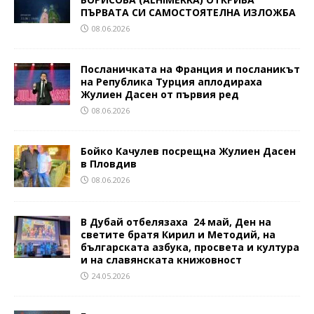
ПЪРВАТА СИ САМОСТОЯТЕЛНА ИЗЛОЖБА
08.06.2026
Посланичката на Франция и посланикът
на Република Турция аплодираха
Жулиен Дасен от първия ред
08.06.2026
Бойко Качулев посрещна Жулиен Дасен
в Пловдив
08.06.2026
В Дубай отбелязаха 24 май, Ден на
светите братя Кирил и Методий, на
българската азбука, просвета и култура
и на славянската книжовност
24.05.2026