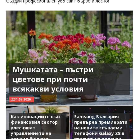
Създай професионален уеб сайт бързо и лесно!
Мушкатата – пъстри
цветове при почти
всякакви условия
31.07.2026
Как иновациите във
Samsung България
финансовия сектор
превърна премиерата
улесняват
на новите сгъваеми
управлението на
телефони Galaxy Z8 в
личния бюджет
празник на таланти