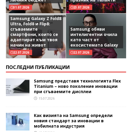
31.07.2026
23.07.2026
Samsung Galaxy Z Fold8
Ultra, Fold8 и Flip8:
сгъваемите
Samsung обяви
смартфони, които се
интелигентни очила
адаптират към твоя
като част от
начин на живот
екосистемата Galaxy
22.07.2026
22.07.2026
ПОСЛЕДНИ ПУБЛИКАЦИИ
Samsung представя технологията Flex
Titanium – ново поколение иновации
при сгъваемите дисплеи
15.07.2026
Как визията на Samsung определи
новия стандарт за иновации в
мобилната индустрия