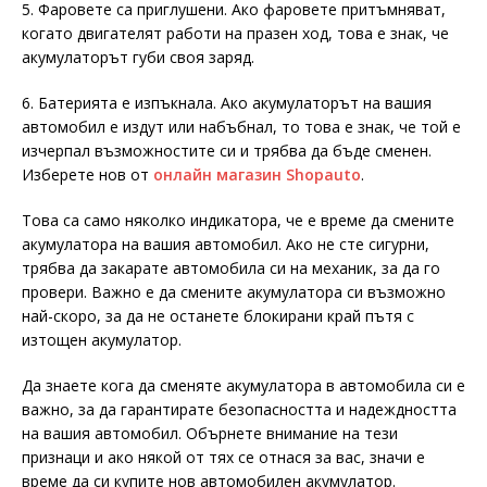
5. Фаровете са приглушени. Ако фаровете притъмняват,
когато двигателят работи на празен ход, това е знак, че
акумулаторът губи своя заряд.
6. Батерията е изпъкнала. Ако акумулаторът на вашия
автомобил е издут или набъбнал, то това е знак, че той е
изчерпал възможностите си и трябва да бъде сменен.
Изберете нов от
онлайн магазин Shopauto
.
Това са само няколко индикатора, че е време да смените
акумулатора на вашия автомобил. Ако не сте сигурни,
трябва да закарате автомобила си на механик, за да го
провери. Важно е да смените акумулатора си възможно
най-скоро, за да не останете блокирани край пътя с
изтощен акумулатор.
Да знаете кога да сменяте акумулатора в автомобила си е
важно, за да гарантирате безопасността и надеждността
на вашия автомобил. Обърнете внимание на тези
признаци и ако някой от тях се отнася за вас, значи е
време да си купите нов автомобилен акумулатор.