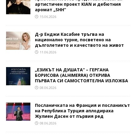
артистичен проект KIAN и дебютния
аромат „SHH“
15.06.2026
Д-р Енджи Касабие тръгва на
национално турне, посветено на
дълголетието и качеството на живот
11.06.2026
„ЕЗИКЪТ НА ДУШАТА“ – ГЕРГАНА
БОРИСОВА (ALHIMERRA) ОТКРИВА
ПЪРВАТА СИ САМОСТОЯТЕЛНА ИЗЛОЖБА
08.06.2026
Посланичката на Франция и посланикът
на Република Турция аплодираха
Жулиен Дасен от първия ред
08.06.2026