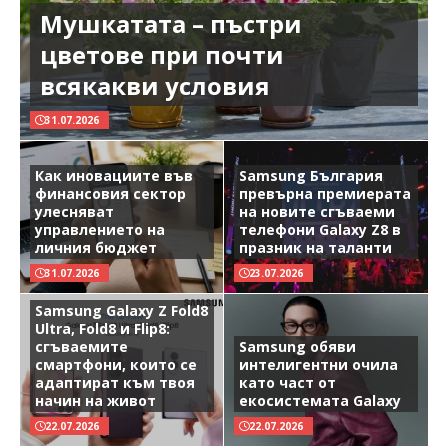
Мушкатата – пъстри
цветове при почти
всякакви условия
31.07.2026
Как иновациите във
Samsung България
финансовия сектор
превърна премиерата
улесняват
на новите сгъваеми
управлението на
телефони Galaxy Z8 в
личния бюджет
празник на таланти
31.07.2026
23.07.2026
Samsung Galaxy Z Fold8
Ultra, Fold8 и Flip8:
сгъваемите
Samsung обяви
смартфони, които се
интелигентни очила
адаптират към твоя
като част от
начин на живот
екосистемата Galaxy
22.07.2026
22.07.2026