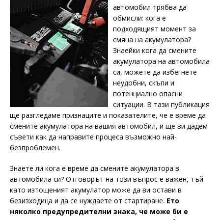
автомобил трябва да
обмисли: кога е
подходящият момент за
смяна на акумулатора?
Знаейки кога да смените
акумулатора на автомобила
си, можете да избегнете
неудобни, скъпи и
потенциално опасни
ситуации. В тази публикация
ще разгледаме признаците и показателите, че е време да
смените акумулатора на вашия автомобил, и ще ви дадем
съвети как да направите процеса възможно най-
безпроблемен.
Знаете ли кога е време да смените акумулатора в
автомобила си? Отговорът на този въпрос е важен, тъй
като изтощеният акумулатор може да ви остави в
безизходица и да се нуждаете от стартиране.
Ето
няколко предупредителни знака, че може би е