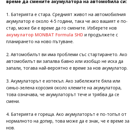
време да смените акумулатора на автомобила си:
1. Батерията е стара. Средният живот на автомобилния
акумулатор е около 4-5 години, така че ако вашият е по-
стар, може би е време да го смените. Изберете нов
акумулатор MONBAT Formula SHD
и продължете с
планирането на ново пътуване.
2. Автомобилът ви има проблеми със стартирането. Ако
автомобилът ви запалва бавно или изобщо не иска да
запали, тогава най-вероятно е време за нов акумулатор.
3. Акумулаторът е изтекъл. Ако забележите бяла или
синьо-зелена корозия около клемите на акумулатора,
това означава, че акумулаторът тече и трябва да се
смени.
4. Батерията е гореща. Ако акумулаторът е по-топъл от
нормалното на допир, това може да е знак, че е време за
нов.