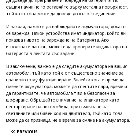
да доведе до прегряване и повреда на батерията. По
същия начин не го оставяйте върху метална повърхност,
тъй като това може да доведе до късо съединение.
И накрая, важно е да наблюдавате акумулатора, докато
се зарежда. Някои устройства имат индикатор, който ви
показва нивото на зареждане на батерията. Ако
използвате лаптоп, можете да проверите индикатора на
батерията в лентата със задачи.
В заключение, важно е да следите акумулатора на вашия
автомобил, тъй като той е от съществено значение за
правилното му функциониране. Знаейки кога е време да
смените акумулатора, можете да спестите пари, време и
да гарантирате, че автомобилът ви е безопасен за
шофиране. Обръщайте внимание на индикатори като
нестартиране на автомобила, притъмняване на
светлините или бавен ход на двигателя, тъй като това
може да са признаци, че е време за смяна на акумулатора.
PREVIOUS