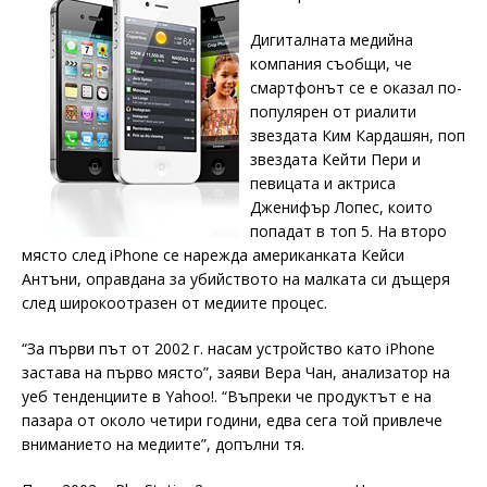
Дигиталната медийна
компания съобщи, че
смартфонът се е оказал по-
популярен от риалити
звездата Ким Кардашян, поп
звездата Кейти Пери и
певицата и актриса
Дженифър Лопес, които
попадат в топ 5. На второ
място след iPhone се нарежда американката Кейси
Антъни, оправдана за убийството на малката си дъщеря
след широкоотразен от медиите процес.
“За първи път от 2002 г. насам устройство като iPhone
застава на първо място”, заяви Вера Чан, анализатор на
уеб тенденциите в Yahoo!. “Въпреки че продуктът е на
пазара от около четири години, едва сега той привлече
вниманието на медиите”, допълни тя.