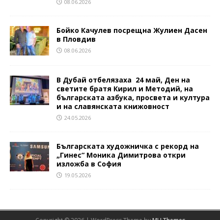
08.06.2026
Бойко Качулев посрещна Жулиен Дасен
в Пловдив
08.06.2026
В Дубай отбелязаха 24 май, Ден на
светите братя Кирил и Методий, на
българската азбука, просвета и култура
и на славянската книжовност
24.05.2026
Българската художничка с рекорд на
„Гинес“ Моника Димитрова откри
изложба в София
19.05.2026