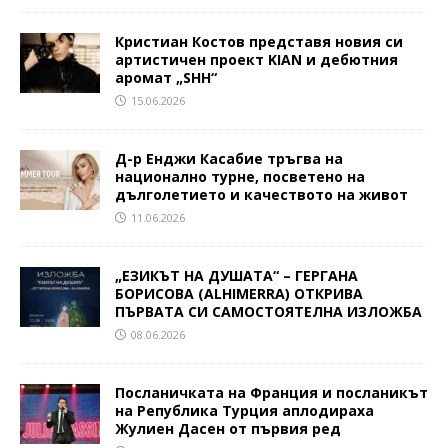
Кристиан Костов представя новия си
артистичен проект KIAN и дебютния
аромат „SHH“
15.06.2026
Д-р Енджи Касабие тръгва на
национално турне, посветено на
дълголетието и качеството на живот
11.06.2026
„ЕЗИКЪТ НА ДУШАТА“ – ГЕРГАНА
БОРИСОВА (ALHIMERRA) ОТКРИВА
ПЪРВАТА СИ САМОСТОЯТЕЛНА ИЗЛОЖБА
08.06.2026
Посланичката на Франция и посланикът
на Република Турция аплодираха
Жулиен Дасен от първия ред