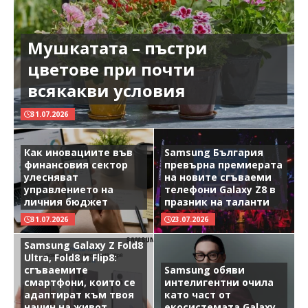
Мушкатата – пъстри
цветове при почти
всякакви условия
31.07.2026
Как иновациите във
Samsung България
финансовия сектор
превърна премиерата
улесняват
на новите сгъваеми
управлението на
телефони Galaxy Z8 в
личния бюджет
празник на таланти
31.07.2026
23.07.2026
Samsung Galaxy Z Fold8
Ultra, Fold8 и Flip8:
сгъваемите
Samsung обяви
смартфони, които се
интелигентни очила
адаптират към твоя
като част от
начин на живот
екосистемата Galaxy