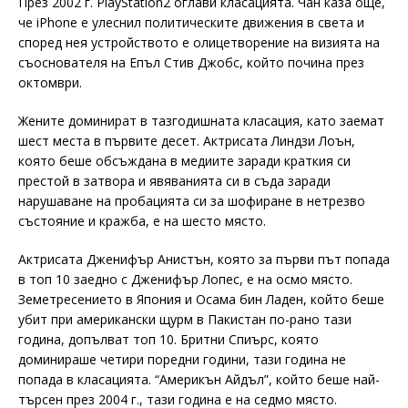
През 2002 г. PlayStation2 оглави класацията. Чан каза още,
че iPhone е улеснил политическите движения в света и
според нея устройството е олицетворение на визията на
съоснователя на Епъл Стив Джобс, който почина през
октомври.
Жените доминират в тазгодишната класация, като заемат
шест места в първите десет. Актрисата Линдзи Лоън,
която беше обсъждана в медиите заради краткия си
престой в затвора и явяванията си в съда заради
нарушаване на пробацията си за шофиране в нетрезво
състояние и кражба, е на шесто място.
Актрисата Дженифър Анистън, която за първи път попада
в топ 10 заедно с Дженифър Лопес, е на осмо място.
Земетресението в Япония и Осама бин Ладен, който беше
убит при американски щурм в Пакистан по-рано тази
година, допълват топ 10. Бритни Спиърс, която
доминираше четири поредни години, тази година не
попада в класацията. “Америкън Айдъл”, който беше най-
търсен през 2004 г., тази година е на седмо място.