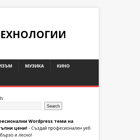
ТЕХНОЛОГИИ
ИЗЪМ
МУЗИКА
КИНО
ch
Search
есионални Wordpress теми на
ъпни цени!
- Създай професионален уеб
 бързо и лесно!