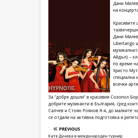
Дани Милев
на концерта
Красивите 
тазвечершн
Дани Милев
Libertango 
музикалнат
Айдъл) – к
по време н
Христо Мут
специална 
всички арти
За “добре дошли” в красивия Созопол Бор
добрите музиканти в България, сред кои
Салчев и Стоян Роянов Я-я, до малките ч
се отдали на активна подготовка и репет
PREVIOUS
Катя Дунева в международен турнир