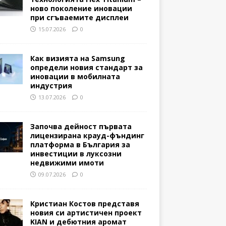
ново поколение иновации
при сгъваемите дисплеи
15.07.2026
0
Как визията на Samsung
определи новия стандарт за
иновации в мобилната
индустрия
13.07.2026
0
Започва дейност първата
лицензирана крауд-фъндинг
платформа в България за
инвестиции в луксозни
недвижими имоти
09.07.2026
0
Кристиан Костов представя
новия си артистичен проект
KIAN и дебютния аромат