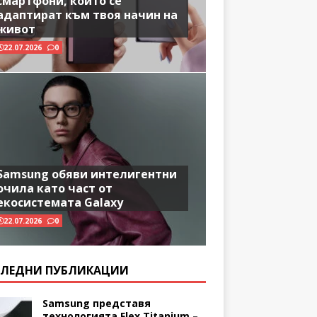
смартфони, които се
адаптират към твоя начин на
живот
22.07.2026
0
Samsung обяви интелигентни
очила като част от
екосистемата Galaxy
22.07.2026
0
ЛЕДНИ ПУБЛИКАЦИИ
Samsung представя
технологията Flex Titanium –