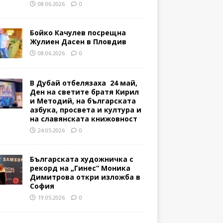
08.06.2026
0
Бойко Качулев посрещна
Жулиен Дасен в Пловдив
08.06.2026
0
В Дубай отбелязаха 24 май,
Ден на светите братя Кирил
и Методий, на българската
азбука, просвета и култура и
на славянската книжовност
24.05.2026
0
Българската художничка с
рекорд на „Гинес“ Моника
Димитрова откри изложба в
София
19.05.2026
0