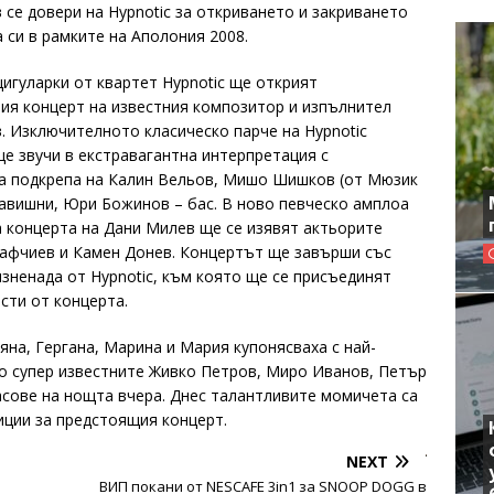
 се довери на Hypnotic за откриването и закриването
 си в рамките на Аполония 2008.
цигуларки от квартет Hypnotic ще открият
ия концерт на известния композитор и изпълнител
. Изключителното класическо парче на Hypnotic
ще звучи в екстравагантна интерпретация с
а подкрепа на Калин Вельов, Мишо Шишков (от Мюзик
лавишни, Юри Божинов – бас. В ново певческо амплоа
а концерта на Дани Милев ще се изявят актьорите
афчиев и Камен Донев. Концертът ще завърши със
изненада от Hypnotic, към която ще се присъединят
сти от концерта.
яна, Гергана, Марина и Мария купонясваха с най-
то супер известните Живко Петров, Миро Иванов, Петър
асове на нощта вчера. Днес талантливите момичета са
иции за предстоящия концерт.
NEXT
ВИП покани от NESCAFE 3in1 за SNOOP DOGG в