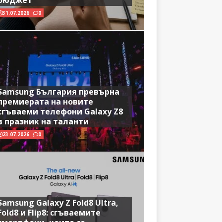
бюджет
31.07.2026
0
Samsung България превърна
премиерата на новите
сгъваеми телефони Galaxy Z8
в празник на таланти
23.07.2026
0
Samsung Galaxy Z Fold8 Ultra,
Fold8 и Flip8: сгъваемите