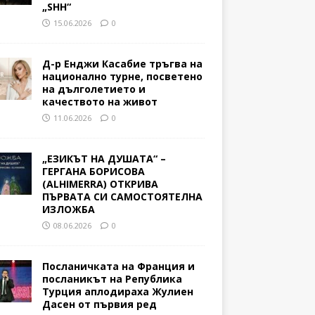
„SHH“
15.06.2026
0
Д-р Енджи Касабие тръгва на
национално турне, посветено
на дълголетието и
качеството на живот
11.06.2026
0
„ЕЗИКЪТ НА ДУШАТА“ –
ГЕРГАНА БОРИСОВА
(ALHIMERRA) ОТКРИВА
ПЪРВАТА СИ САМОСТОЯТЕЛНА
ИЗЛОЖБА
08.06.2026
0
Посланичката на Франция и
посланикът на Република
Турция аплодираха Жулиен
Дасен от първия ред