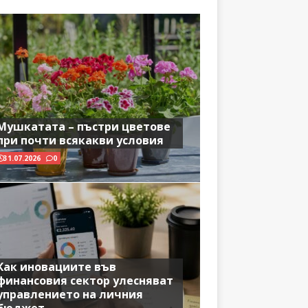
Мушкатата – пъстри цветове
при почти всякакви условия
31.07.2026
0
Как иновациите във
финансовия сектор улесняват
управлението на личния