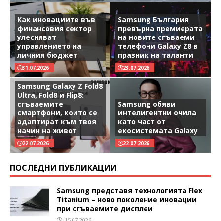
Как иновациите във
Samsung България
финансовия сектор
превърна премиерата
улесняват
на новите сгъваеми
управлението на
телефони Galaxy Z8 в
личния бюджет
празник на таланти
31.07.2026
23.07.2026
Samsung Galaxy Z Fold8
Ultra, Fold8 и Flip8:
сгъваемите
Samsung обяви
смартфони, които се
интелигентни очила
адаптират към твоя
като част от
начин на живот
екосистемата Galaxy
22.07.2026
22.07.2026
ПОСЛЕДНИ ПУБЛИКАЦИИ
Samsung представя технологията Flex
Titanium – ново поколение иновации
при сгъваемите дисплеи
15.07.2026