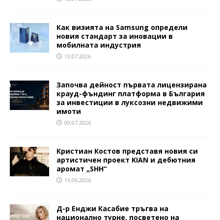
Как визията на Samsung определи
новия стандарт за иновации в
мобилната индустрия
13.07.2026
Започва дейност първата лицензирана
крауд-фъндинг платформа в България
за инвестиции в луксозни недвижими
имоти
09.07.2026
Кристиан Костов представя новия си
артистичен проект KIAN и дебютния
аромат „SHH“
15.06.2026
Д-р Енджи Касабие тръгва на
национално турне, посветено на