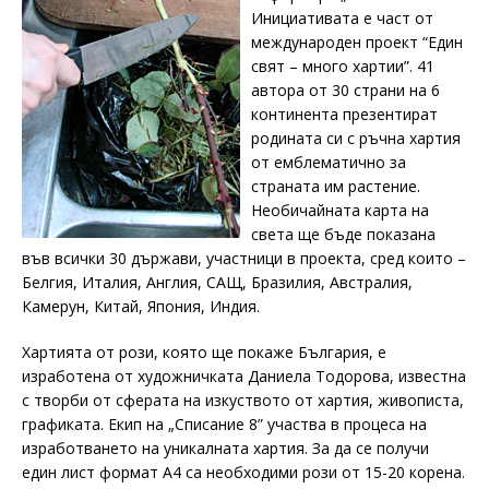
Инициативата е част от
международен проект “Един
свят – много хартии”. 41
автора от 30 страни на 6
континента презентират
родината си с ръчна хартия
от емблематично за
страната им растение.
Необичайната карта на
света ще бъде показана
във всички 30 държави, участници в проекта, сред които –
Белгия, Италия, Англия, САЩ, Бразилия, Австралия,
Камерун, Китай, Япония, Индия.
Хартията от рози, която ще покаже България, е
изработена от художничката Даниела Тодорова, известна
с творби от сферата на изкуството от хартия, живописта,
графиката. Екип на „Списание 8” участва в процеса на
изработването на уникалната хартия. За да се получи
един лист формат А4 са необходими рози от 15-20 корена.