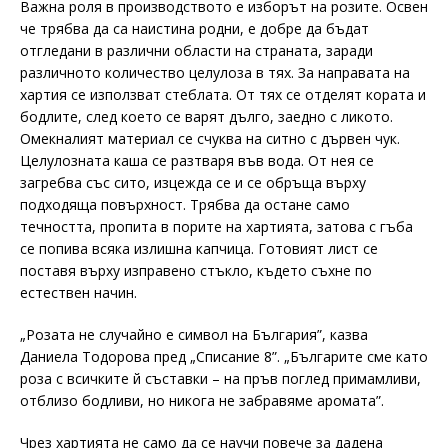
Важна роля в производството е изборът на розите. Освен
че трябва да са наистина родни, е добре да бъдат
отгледани в различни области на страната, заради
различното количество целулоза в тях. За направата на
хартия се използват стеблата. От тях се отделят кората и
бодлите, след което се варят дълго, заедно с ликото.
Омекналият материал се счуква на ситно с дървен чук.
Целулозната каша се разтваря във вода. От нея се
загребва със сито, изцежда се и се обръща върху
подходяща повърхност. Трябва да остане само
течността, пропита в порите на хартията, затова с гъба
се попива всяка излишна капчица. Готовият лист се
поставя върху изправено стъкло, където съхне по
естествен начин.
„Розата не случайно е символ на България”, казва
Даниела Тодорова пред „Списание 8”. „Българите сме като
роза с всичките й съставки – на пръв поглед примамливи,
отблизо бодливи, но никога не забравяме аромата”.
Чрез хартията не само да се научи повече за дадена