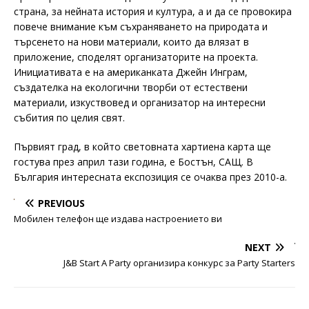
страна, за нейната история и култура, а и да се провокира
повече внимание към съхраняването на природата и
търсенето на нови материали, които да влязат в
приложение, споделят организаторите на проекта.
Инициативата е на американката Джейн Инграм,
създателка на екологични творби от естествени
материали, изкуствовед и организатор на интересни
събития по целия свят.
Първият град, в който световната хартиена карта ще
гостува през април тази година, е Бостън, САЩ. В
България интересната експозиция се очаква през 2010-а.
PREVIOUS
Мобилен телефон ще издава настроението ви
NEXT
J&B Start А Party организира конкурс за Party Starters