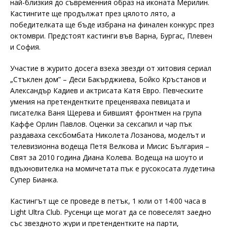
най-близкия до съвременния образ на иконата Мерилин.
Кастингите ще продължат през цялото лято, а
победителката ще бъде избрана на финален конкурс през
октомври. Предстоят кастинги във Варна, Бургас, Плевен
и София.
Участие в журито досега взеха звезди от хитовия сериал
„Стъклен дом” – Деси Бакърджиева, Бойко Кръстанов и
Александър Кадиев и актрисата Катя Евро. Певческите
умения на претендентките преценяваха певицата и
писателка Ваня Щерева и бившият фронтмен на група
Каффе Орлин Павлов. Оценки за сексапил и чар пък
раздаваха сексбомбата Николета Лозанова, моделът и
телевизионна водеща Петя Велкова и Мисис България –
Свят за 2010 година Диана Колева. Водеща на шоуто и
вдъхновителка на момичетата пък е русокосата лудетина
Супер Бианка.
Кастингът ще се проведе в петък, 1 юли от 14:00 часа в
Light Ultra Club. Русенци ще могат да се повеселят заедно
със звездното жури и претендентките на парти,