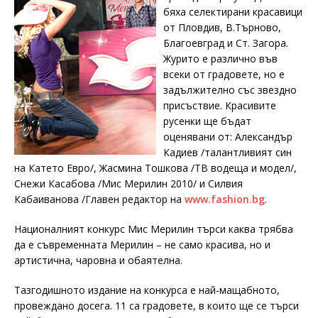
бяха селектирани красавици
от Пловдив, В.Търново,
Благоевград и Ст. Загора.
Журито е различно във
всеки от градовете, но е
задължително със звездно
присъствие. Красивите
русенки ще бъдат
оценявани от: Александър
Кадиев /талантливият син
на Катето Евро/, Жасмина Тошкова /ТВ водеща и модел/,
Снежи Касабова /Мис Мерилин 2010/ и Силвия
Кабаиванова /Главен редактор на
www.fashion.bg
.
Националният конкурс Мис Мерилин търси каква трябва
да е съвременната Мерилин – не само красива, но и
артистична, чаровна и обаятелна.
Тазгодишното издание на конкурса е най-мащабното,
провеждано досега. 11 са градовете, в които ще се търси