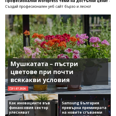
Професионални Wordpress теми на достъпни цени!
-
Създай професионален уеб сайт бързо и лесно!
Мушкатата – пъстри
цветове при почти
всякакви условия
31.07.2026
Как иновациите във
Samsung България
финансовия сектор
превърна премиерата
улесняват
на новите сгъваеми