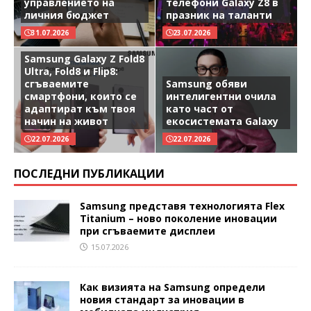
управлението на
телефони Galaxy Z8 в
личния бюджет
празник на таланти
31.07.2026
23.07.2026
Samsung Galaxy Z Fold8
Ultra, Fold8 и Flip8:
сгъваемите
Samsung обяви
смартфони, които се
интелигентни очила
адаптират към твоя
като част от
начин на живот
екосистемата Galaxy
22.07.2026
22.07.2026
ПОСЛЕДНИ ПУБЛИКАЦИИ
Samsung представя технологията Flex
Titanium – ново поколение иновации
при сгъваемите дисплеи
15.07.2026
Как визията на Samsung определи
новия стандарт за иновации в