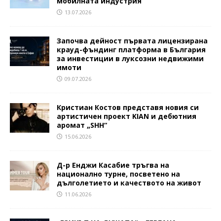
мобилната индустрия
13.07.2026
Започва дейност първата лицензирана
крауд-фъндинг платформа в България
за инвестиции в луксозни недвижими
имоти
09.07.2026
Кристиан Костов представя новия си
артистичен проект KIAN и дебютния
аромат „SHH“
15.06.2026
Д-р Енджи Касабие тръгва на
национално турне, посветено на
дълголетието и качеството на живот
11.06.2026