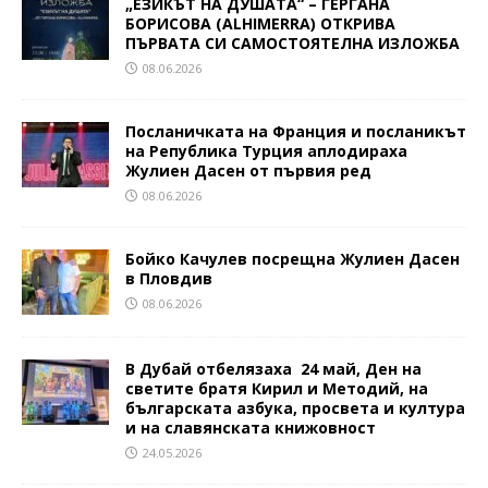
„ЕЗИКЪТ НА ДУШАТА“ – ГЕРГАНА
БОРИСОВА (ALHIMERRA) ОТКРИВА
ПЪРВАТА СИ САМОСТОЯТЕЛНА ИЗЛОЖБА
08.06.2026
Посланичката на Франция и посланикът
на Република Турция аплодираха
Жулиен Дасен от първия ред
08.06.2026
Бойко Качулев посрещна Жулиен Дасен
в Пловдив
08.06.2026
В Дубай отбелязаха 24 май, Ден на
светите братя Кирил и Методий, на
българската азбука, просвета и култура
и на славянската книжовност
24.05.2026