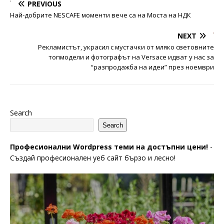
PREVIOUS
Най-добрите NESCAFE моменти вече са на Моста на НДК
NEXT
Рекламистът, украсил с мустачки от мляко световните
топмодели и фотографът на Versace идват у нас за
“разпродажба на идеи” през ноември
Search
Search
Професионални Wordpress теми на достъпни цени!
-
Създай професионален уеб сайт бързо и лесно!