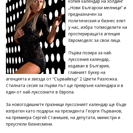
копия календар на холдинг
„Нови Български мелници” и
предназначен за
политическия и бизнес елит
у нас, избра топмоделите на
проспериращата агенция
Евромоделс за свои лица.
Първа позира за най-
луксозния календар,
издаван в България,
главният букер на
агенцията и звезда от “Сървайвър” 2 Цвети Разложка.
Стилната сесия за първи път ще превръне календара и в
един от най-луксозните в Европа.
За новогодишните празници луксозният календар ще бъде
изпратен като подарък на президента Георги Първанов,
на премиера Сергей Станишев, на депутати, министри и
преуспели бизнесмени.