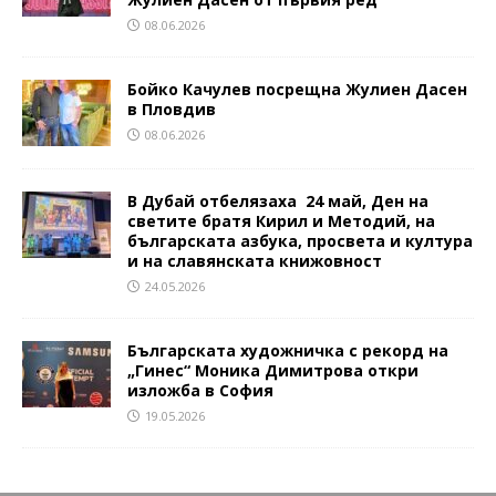
08.06.2026
Бойко Качулев посрещна Жулиен Дасен
в Пловдив
08.06.2026
В Дубай отбелязаха 24 май, Ден на
светите братя Кирил и Методий, на
българската азбука, просвета и култура
и на славянската книжовност
24.05.2026
Българската художничка с рекорд на
„Гинес“ Моника Димитрова откри
изложба в София
19.05.2026