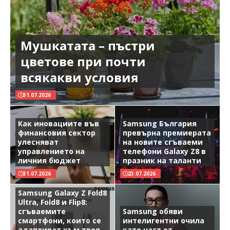
Мушкатата – пъстри
цветове при почти
всякакви условия
31.07.2026
Как иновациите във
Samsung България
финансовия сектор
превърна премиерата
улесняват
на новите сгъваеми
управлението на
телефони Galaxy Z8 в
личния бюджет
празник на таланти
31.07.2026
23.07.2026
Samsung Galaxy Z Fold8
Ultra, Fold8 и Flip8:
сгъваемите
Samsung обяви
смартфони, които се
интелигентни очила
адаптират към твоя
като част от