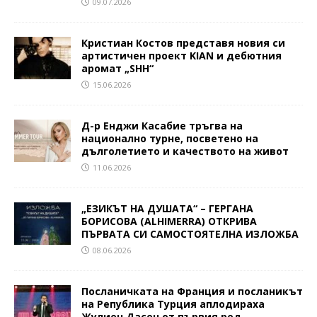
09.07.2026
Кристиан Костов представя новия си
артистичен проект KIAN и дебютния
аромат „SHH“
15.06.2026
Д-р Енджи Касабие тръгва на
национално турне, посветено на
дълголетието и качеството на живот
11.06.2026
„ЕЗИКЪТ НА ДУШАТА“ – ГЕРГАНА
БОРИСОВА (ALHIMERRA) ОТКРИВА
ПЪРВАТА СИ САМОСТОЯТЕЛНА ИЗЛОЖБА
08.06.2026
Посланичката на Франция и посланикът
на Република Турция аплодираха
Жулиен Дасен от първия ред