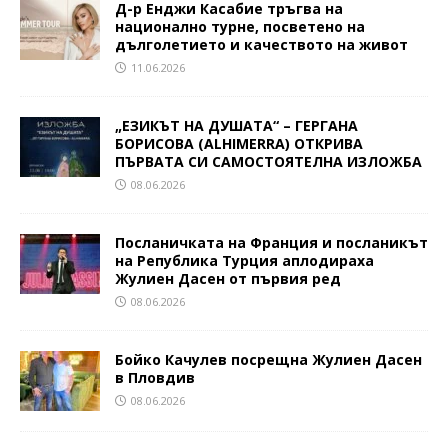
Д-р Енджи Касабие тръгва на
национално турне, посветено на
дълголетието и качеството на живот
11.06.2026
„ЕЗИКЪТ НА ДУШАТА“ – ГЕРГАНА
БОРИСОВА (ALHIMERRA) ОТКРИВА
ПЪРВАТА СИ САМОСТОЯТЕЛНА ИЗЛОЖБА
08.06.2026
Посланичката на Франция и посланикът
на Република Турция аплодираха
Жулиен Дасен от първия ред
08.06.2026
Бойко Качулев посрещна Жулиен Дасен
в Пловдив
08.06.2026