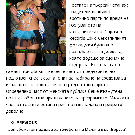
Гостите на “Версай” станаха
свидетели на шумно
еротично парти по време на
гостуването на
изпълнителя на Diapason
Records Ерик. Сексапилният
фолкаджия буквално
разсъблече танцьорката,
която водеше за сценична
подкрепа. Но това, както
самият той обяви – не беше част от предварително
подготвен спектакъл, а “опит за набиране на средства за
изплащане на новата пищна гръд на танцьорката”.
Определено част от женската публика беше възмутена,
но пък любопитна при падането на презрамките. Мъжката
част от гостите остана приятно изненадана и прикрито
доволна.
PREVIOUS
Таен обожател наддава за телефона на Малина във „Версай”