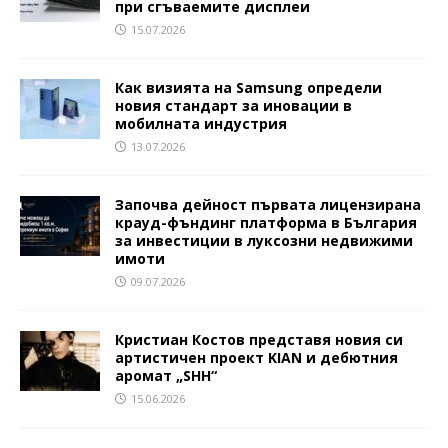
при сгъваемите дисплеи
15.07.2026
Как визията на Samsung определи
новия стандарт за иновации в
мобилната индустрия
13.07.2026
Започва дейност първата лицензирана
крауд-фъндинг платформа в България
за инвестиции в луксозни недвижими
имоти
09.07.2026
Кристиан Костов представя новия си
артистичен проект KIAN и дебютния
аромат „SHH“
15.06.2026