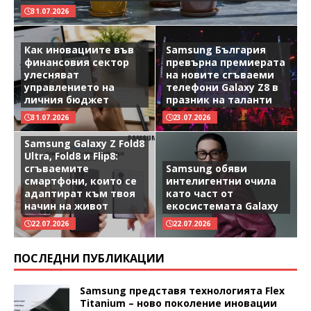
31.07.2026
Как иновациите във
Samsung България
финансовия сектор
превърна премиерата
улесняват
на новите сгъваеми
управлението на
телефони Galaxy Z8 в
личния бюджет
празник на таланти
31.07.2026
23.07.2026
Samsung Galaxy Z Fold8
Ultra, Fold8 и Flip8:
сгъваемите
Samsung обяви
смартфони, които се
интелигентни очила
адаптират към твоя
като част от
начин на живот
екосистемата Galaxy
22.07.2026
22.07.2026
ПОСЛЕДНИ ПУБЛИКАЦИИ
Samsung представя технологията Flex
Titanium – ново поколение иновации