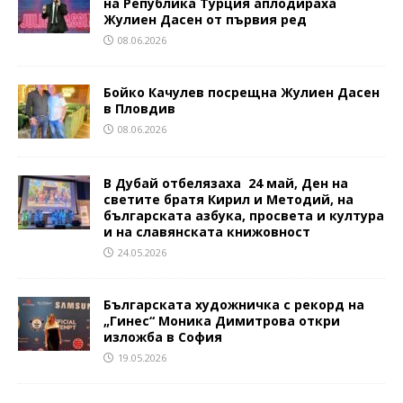
на Република Турция аплодираха
Жулиен Дасен от първия ред
08.06.2026
Бойко Качулев посрещна Жулиен Дасен
в Пловдив
08.06.2026
В Дубай отбелязаха 24 май, Ден на
светите братя Кирил и Методий, на
българската азбука, просвета и култура
и на славянската книжовност
24.05.2026
Българската художничка с рекорд на
„Гинес“ Моника Димитрова откри
изложба в София
19.05.2026