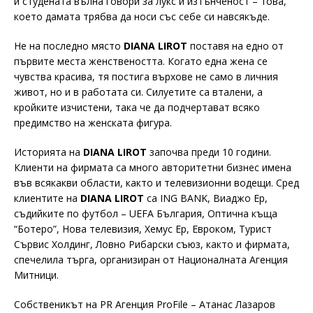
и студената вълна говори за лукс и изтънченост – това,
което дамата трябва да носи със себе си навсякъде.
Не на последно място
DIANA LIROT
поставя на едно от
първите места женствеността. Когато една жена се
чувства красива, тя постига върхове не само в личния
живот, но и в работата си. Силуетите са вталени, а
кройките изчистени, така че да подчертават всяко
предимство на женската фигура.
Историята на
DIANA LIROT
започва преди 10 години.
Клиенти на фирмата са много авторитетни бизнес имена
във всякакви области, както и телевизионни водещи. Сред
клиентите на
DIANA
LIROT
са ING BANK, Виаджо Ер,
съдийките по футбол – UEFA България, Оптична къща
“Ботеро”, Нова телевизия, Хемус Ер, Евроком, Турист
Сървис Холдинг, Ловно Рибарски съюз, както и фирмата,
спечелила търга, организиран от Националната Агенция
Митници.
Собственикът на PR Aгенция ProFile – Атанас Лазаров