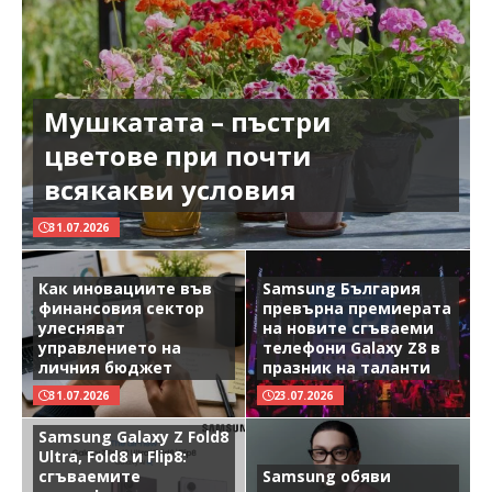
Мушкатата – пъстри
цветове при почти
всякакви условия
31.07.2026
Как иновациите във
Samsung България
финансовия сектор
превърна премиерата
улесняват
на новите сгъваеми
управлението на
телефони Galaxy Z8 в
личния бюджет
празник на таланти
31.07.2026
23.07.2026
Samsung Galaxy Z Fold8
Ultra, Fold8 и Flip8:
сгъваемите
Samsung обяви