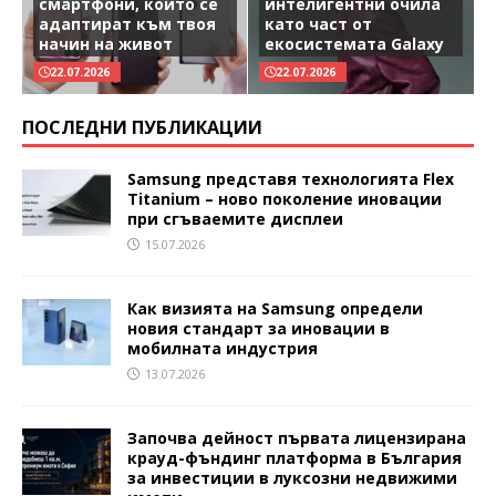
смартфони, които се
интелигентни очила
адаптират към твоя
като част от
начин на живот
екосистемата Galaxy
22.07.2026
22.07.2026
ПОСЛЕДНИ ПУБЛИКАЦИИ
Samsung представя технологията Flex
Titanium – ново поколение иновации
при сгъваемите дисплеи
15.07.2026
Как визията на Samsung определи
новия стандарт за иновации в
мобилната индустрия
13.07.2026
Започва дейност първата лицензирана
крауд-фъндинг платформа в България
за инвестиции в луксозни недвижими