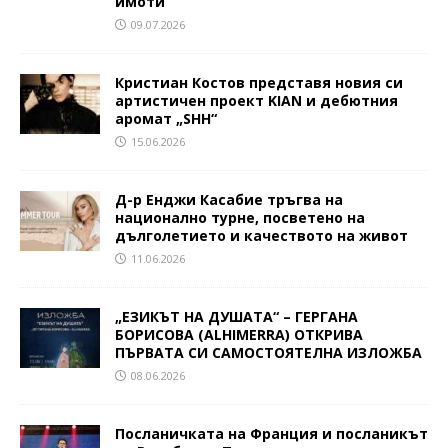
имоти
09.07.2026
Кристиан Костов представя новия си
артистичен проект KIAN и дебютния
аромат „SHH“
15.06.2026
Д-р Енджи Касабие тръгва на
национално турне, посветено на
дълголетието и качеството на живот
11.06.2026
„ЕЗИКЪТ НА ДУШАТА“ – ГЕРГАНА
БОРИСОВА (ALHIMERRA) ОТКРИВА
ПЪРВАТА СИ САМОСТОЯТЕЛНА ИЗЛОЖБА
08.06.2026
Посланичката на Франция и посланикът