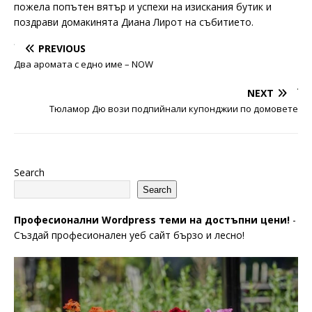
пожела попътен вятър и успехи на изискания бутик и
поздрави домакинята Диана Лирот на събитието.
PREVIOUS
Два аромата с едно име – NOW
NEXT
Тюламор Дю вози подпийнали купонджии по домовете
Search
Search
Професионални Wordpress теми на достъпни цени!
-
Създай професионален уеб сайт бързо и лесно!