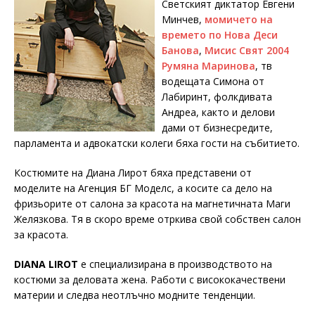
Светският диктатор Eвгени
Минчев,
момичето на
времето по Нова Деси
Банова
,
Мисис Свят 2004
Румяна Маринова
, тв
водещата Симона от
Лабиринт, фолкдивата
Андреа, както и делови
дами от бизнесредите,
парламента и адвокатски колеги бяха гости на събитието.
Костюмите на Диана Лирот бяха представени от
моделите на Агенция БГ Моделс, а косите са дело на
фризьорите от салона за красота на магнетичната Маги
Желязкова. Тя в скоро време отркива свой собствен салон
за красота.
DIANA
LIROT
е специализирана в производството на
костюми за деловата жена. Работи с висококачествени
материи и следва неотлъчно модните тенденции.