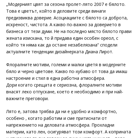
„Модерният цвят за сезона пролет-лято 2007 е бялото.
Това е цветът, който в деловите среди винаги
предизвиква доверие. Асоциациите с бялото са доброта,
искреност, чистота. А какво по-важно за доверието в
бизнеса от тези думи. Не на последно място бялото прави
жената изискана, то й придава един особен ореол, с
който тя няма как да остане незабелязана” сподели
актуалните тенденции дизайнерката Диана Лирот.
Флоралните мотиви, големи и малки цветя в модерните
бяло и черно цветове. Какво по-хубаво от това да имаш
настроение и стил в една работна атмосфера.
Дори когато срещата е сериозна, флоралните мотиви
внасят леко отпускане, което е необходимо и при най-
важните преговори.
Лято е, затова трябва да ни е удобно и комфортно,
особено , когато работим и сме притиснати от
напрежението на деловата атмосфера. Прохладни
материи, като лен, осигуряват този комфорт. А коприната