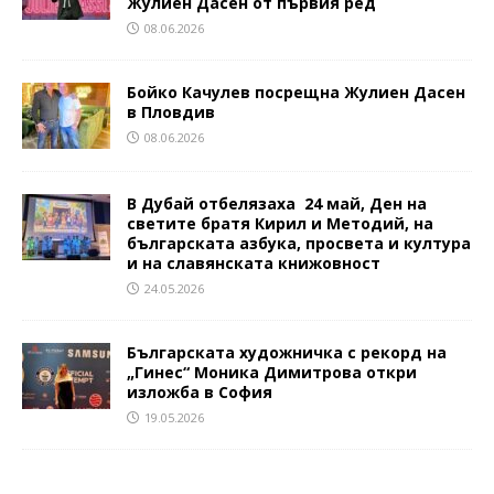
Жулиен Дасен от първия ред
08.06.2026
Бойко Качулев посрещна Жулиен Дасен
в Пловдив
08.06.2026
В Дубай отбелязаха 24 май, Ден на
светите братя Кирил и Методий, на
българската азбука, просвета и култура
и на славянската книжовност
24.05.2026
Българската художничка с рекорд на
„Гинес“ Моника Димитрова откри
изложба в София
19.05.2026