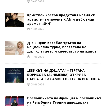
09.07.2026
Кристиан Костов представя новия си
артистичен проект KIAN и дебютния
аромат „SHH“
15.06.2026
Д-р Енджи Касабие тръгва на
национално турне, посветено на
дълголетието и качеството на живот
11.06.2026
„ЕЗИКЪТ НА ДУШАТА“ – ГЕРГАНА
БОРИСОВА (ALHIMERRA) ОТКРИВА
ПЪРВАТА СИ САМОСТОЯТЕЛНА ИЗЛОЖБА
08.06.2026
Посланичката на Франция и посланикът
на Република Турция аплодираха