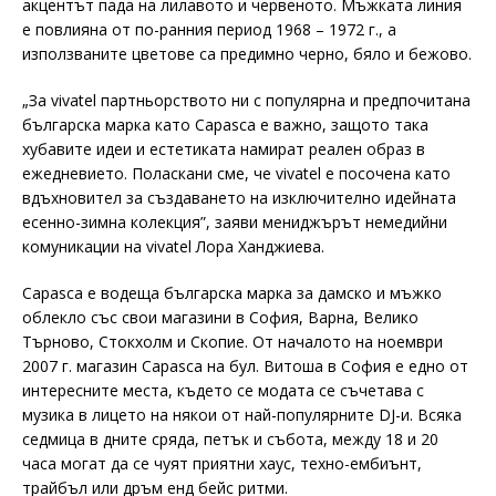
акцентът пада на лилавото и червеното. Мъжката линия
е повлияна от по-ранния период 1968 – 1972 г., а
използваните цветове са предимно черно, бяло и бежово.
„За vivatel партньорството ни с популярна и предпочитана
българска марка като Capasca е важно, защото така
хубавите идеи и естетиката намират реален образ в
ежедневието. Поласкани сме, че vivatel е посочена като
вдъхновител за създаването на изключително идейната
есенно-зимна колекция”, заяви мениджърът немедийни
комуникации на vivatel Лора Ханджиева.
Capasca е водеща българска марка за дамско и мъжко
облекло със свои магазини в София, Варна, Велико
Търново, Стокхолм и Скопие. От началото на ноември
2007 г. магазин Capasca на бул. Витоша в София е едно от
интересните места, където се модата се съчетава с
музика в лицето на някои от най-популярните DJ-и. Всяка
седмица в дните сряда, петък и събота, между 18 и 20
часа могат да се чуят приятни хаус, техно-ембиънт,
трайбъл или дръм енд бейс ритми.