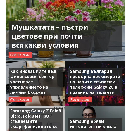
Мушкатата – пъстри
цветове при почти
всякакви условия
31.07.2026
Как иновациите във
Samsung България
финансовия сектор
превърна премиерата
улесняват
на новите сгъваеми
управлението на
телефони Galaxy Z8 в
личния бюджет
празник на таланти
31.07.2026
23.07.2026
Samsung Galaxy Z Fold8
Ultra, Fold8 и Flip8:
сгъваемите
Samsung обяви
смартфони, които се
интелигентни очила