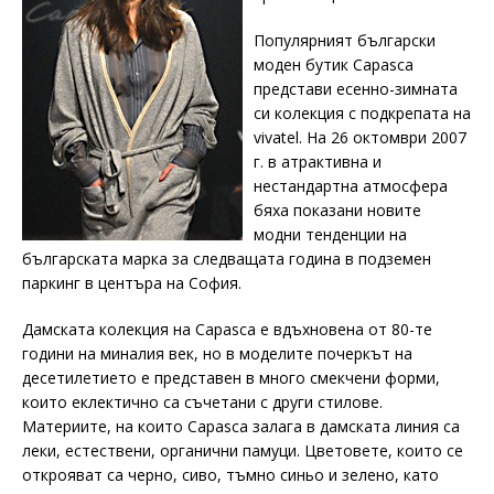
Популярният български
моден бутик Capasca
представи есенно-зимната
си колекция с подкрепата на
vivatel. На 26 октомври 2007
г. в атрактивна и
нестандартна атмосфера
бяха показани новите
модни тенденции на
българската марка за следващата година в подземен
паркинг в центъра на София.
Дамската колекция на Capasca е вдъхновена от 80-те
години на миналия век, но в моделите почеркът на
десетилетието е представен в много смекчени форми,
които еклектично са съчетани с други стилове.
Материите, на които Capasca залага в дамската линия са
леки, естествени, органични памуци. Цветовете, които се
открояват са черно, сиво, тъмно синьо и зелено, като