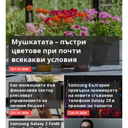
Мушкатата – пъстри
цветове при почти
всякакви условия
31.07.2026
Как иновациите във
Samsung България
финансовия сектор
превърна премиерата
улесняват
на новите сгъваеми
управлението на
телефони Galaxy Z8 в
личния бюджет
празник на таланти
31.07.2026
23.07.2026
Samsung Galaxy Z Fold8