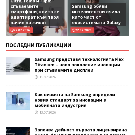
Ultra, Fold8 и Flip8:
сгъваемите
Samsung обяви
смартфони, които се
интелигентни очила
адаптират към твоя
като част от
начин на живот
екосистемата Galaxy
22.07.2026
22.07.2026
ПОСЛЕДНИ ПУБЛИКАЦИИ
Samsung представя технологията Flex
Titanium – ново поколение иновации
при сгъваемите дисплеи
15.07.2026
Как визията на Samsung определи
новия стандарт за иновации в
мобилната индустрия
13.07.2026
Започва дейност първата лицензирана