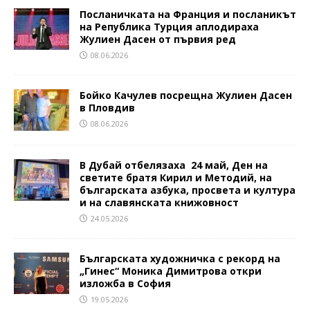
Посланичката на Франция и посланикът
на Република Турция аплодираха
Жулиен Дасен от първия ред
08.06.2026
Бойко Качулев посрещна Жулиен Дасен
в Пловдив
08.06.2026
В Дубай отбелязаха 24 май, Ден на
светите братя Кирил и Методий, на
българската азбука, просвета и култура
и на славянската книжовност
24.05.2026
Българската художничка с рекорд на
„Гинес“ Моника Димитрова откри
изложба в София
19.05.2026