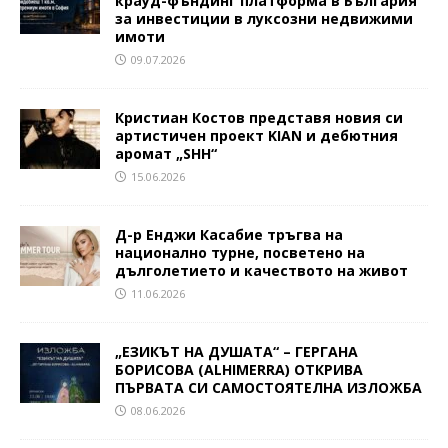
крауд-фъндинг платформа в България
за инвестиции в луксозни недвижими
имоти
09.07.2026
Кристиан Костов представя новия си
артистичен проект KIAN и дебютния
аромат „SHH“
15.06.2026
Д-р Енджи Касабие тръгва на
национално турне, посветено на
дълголетието и качеството на живот
11.06.2026
„ЕЗИКЪТ НА ДУШАТА“ – ГЕРГАНА
БОРИСОВА (ALHIMERRA) ОТКРИВА
ПЪРВАТА СИ САМОСТОЯТЕЛНА ИЗЛОЖБА
08.06.2026