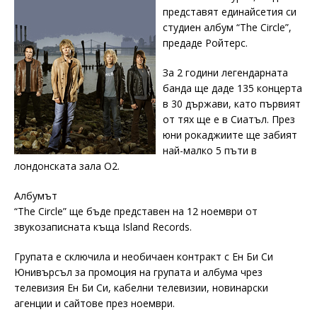
представят единайсетия си
студиен албум “The Circle”,
предаде Ройтерс.
За 2 години легендарната
банда ще даде 135 концерта
в 30 държави, като първият
от тях ще е в Сиатъл. През
юни рокаджиите ще забият
най-малко 5 пъти в
лондонската зала О2.
Албумът
“The Circle” ще бъде представен на 12 ноември от
звукозаписната къща Island Records.
Групата е сключила и необичаен контракт с Ен Би Си
Юнивърсъл за промоция на групата и албума чрез
телевизия Ен Би Си, кабелни телевизии, новинарски
агенции и сайтове през ноември.