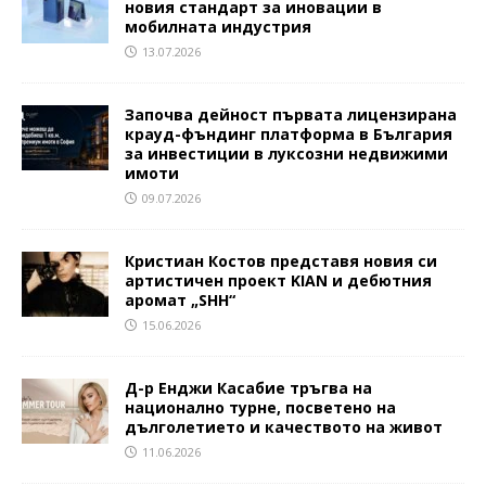
новия стандарт за иновации в
мобилната индустрия
13.07.2026
Започва дейност първата лицензирана
крауд-фъндинг платформа в България
за инвестиции в луксозни недвижими
имоти
09.07.2026
Кристиан Костов представя новия си
артистичен проект KIAN и дебютния
аромат „SHH“
15.06.2026
Д-р Енджи Касабие тръгва на
национално турне, посветено на
дълголетието и качеството на живот
11.06.2026