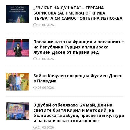
„ЕЗИКЪТ НА ДУШАТА“ – ГЕРГАНА
БОРИСОВА (ALHIMERRA) ОТКРИВА
ПЪРВАТА СИ САМОСТОЯТЕЛНА ИЗЛОЖБА
08.06.2026
Посланичката на Франция и посланикът
на Република Турция аплодираха
Жулиен Дасен от първия ред
08.06.2026
Бойко Качулев посрещна Жулиен Дасен
в Пловдив
08.06.2026
В Дубай отбелязаха 24 май, Ден на
светите братя Кирил и Методий, на
българската азбука, просвета и култура
и на славянската книжовност
24.05.2026