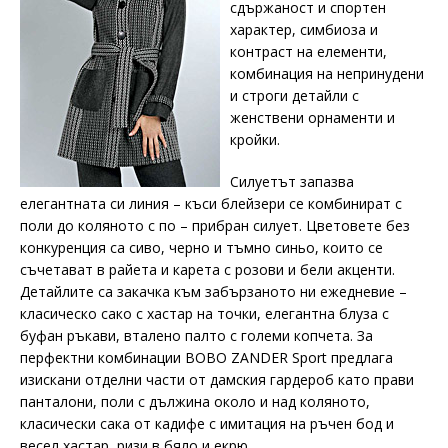
сдържаност и спортен
характер, симбиоза и
контраст на елементи,
комбинация на непринудени
и строги детайли с
женствени орнаменти и
кройки.
Силуетът запазва
елегантната си линия – къси блейзери се комбинират с
поли до коляното с по – прибран силует. Цветовете без
конкуренция са сиво, черно и тъмно синьо, които се
съчетават в райета и карета с розови и бели акценти.
Детайлите са закачка към забързаното ни ежедневие –
класическо сако с хастар на точки, елегантна блуза с
буфан ръкави, вталено палто с големи копчета. За
перфектни комбинации BOBO ZANDER Sport предлага
изискани отделни части от дамския гардероб като прави
панталони, поли с дължина около и над коляното,
класически сака от кадифе с имитация на ръчен бод и
весел хастар, ризи в бяло и екрю.