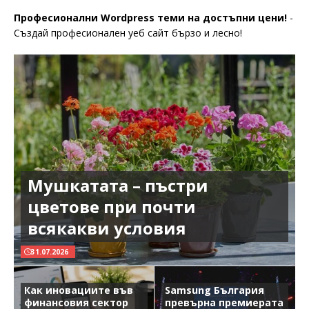
Професионални Wordpress теми на достъпни цени!
-
Създай професионален уеб сайт бързо и лесно!
Мушкатата – пъстри
цветове при почти
всякакви условия
31.07.2026
Как иновациите във
Samsung България
финансовия сектор
превърна премиерата