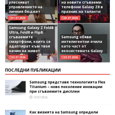
улесняват
на новите сгъваеми
управлението на
телефони Galaxy Z8 в
личния бюджет
празник на таланти
31.07.2026
23.07.2026
Samsung Galaxy Z Fold8
Ultra, Fold8 и Flip8:
сгъваемите
Samsung обяви
смартфони, които се
интелигентни очила
адаптират към твоя
като част от
начин на живот
екосистемата Galaxy
22.07.2026
22.07.2026
ПОСЛЕДНИ ПУБЛИКАЦИИ
Samsung представя технологията Flex
Titanium – ново поколение иновации
при сгъваемите дисплеи
15.07.2026
Как визията на Samsung определи