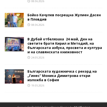
08.06.2026
Бойко Качулев посрещна Жулиен Дасен
в Пловдив
08.06.2026
В Дубай отбелязаха 24 май, Ден на
светите братя Кирил и Методий, на
българската азбука, просвета и култура
и на славянската книжовност
24.05.2026
Българската художничка с рекорд на
„Гинес“ Моника Димитрова откри
изложба в София
19.05.2026