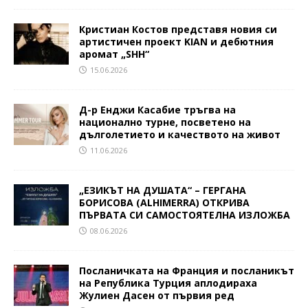
Кристиан Костов представя новия си
артистичен проект KIAN и дебютния
аромат „SHH“
15.06.2026
Д-р Енджи Касабие тръгва на
национално турне, посветено на
дълголетието и качеството на живот
11.06.2026
„ЕЗИКЪТ НА ДУШАТА“ – ГЕРГАНА
БОРИСОВА (ALHIMERRA) ОТКРИВА
ПЪРВАТА СИ САМОСТОЯТЕЛНА ИЗЛОЖБА
08.06.2026
Посланичката на Франция и посланикът
на Република Турция аплодираха
Жулиен Дасен от първия ред