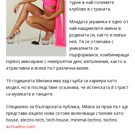
турне в най-големите
клубове в страната.
Младата украинка е едно от
най-нашумелите имена в
родината си, както и извън
нея. Тя се отличава с
уникалните си
пърформанси, комбиниращи
topless миксиране с невероятни денс изпълнения, както и
атрактивна и всеки път различна визия.
19-годишната Милана има зад гърба си кариера като
модел, но в последствие осъзнава, че истинската й страст
са музиката и танците.
Cпециално за българската публика, Milana за пръв път ще
представи изцяло нови сетове включващи стилове като
house, еlectro-tech, tech-house, minimal-techno, techno.
actualno.com