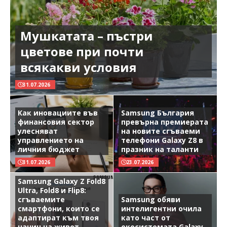
Мушкатата – пъстри
цветове при почти
всякакви условия
31.07.2026
Как иновациите във
Samsung България
финансовия сектор
превърна премиерата
улесняват
на новите сгъваеми
управлението на
телефони Galaxy Z8 в
личния бюджет
празник на таланти
31.07.2026
23.07.2026
Samsung Galaxy Z Fold8
Ultra, Fold8 и Flip8:
сгъваемите
Samsung обяви
смартфони, които се
интелигентни очила
адаптират към твоя
като част от
начин на живот
екосистемата Galaxy