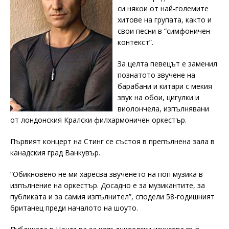
си някои от най-големите
хитове на групата, както и
свои песни в “симфоничен
контекст”.
За целта певецът е заменил
познатото звучене на
барабани и китари с мекия
звук на обои, цигулки и
виолончела, изпълнявани
от лондонския Кралски филхармоничен оркестър.
Първият концерт на Стинг се състоя в препълнена зала в
канадския град Ванкувър.
“Обикновено не ми харесва звученето на поп музика в
изпълнение на оркестър. Досадно е за музикантите, за
публиката и за самия изпълнител”, сподели 58-годишният
британец преди началото на шоуто.