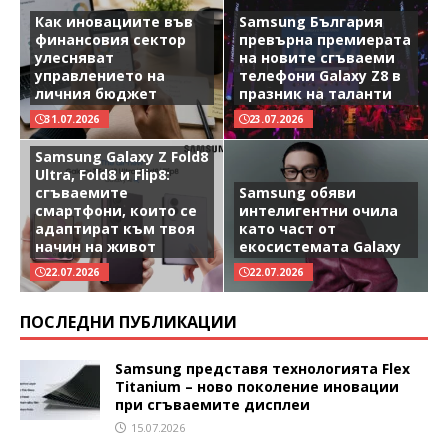
Как иновациите във
Samsung България
финансовия сектор
превърна премиерата
улесняват
на новите сгъваеми
управлението на
телефони Galaxy Z8 в
личния бюджет
празник на таланти
31.07.2026
23.07.2026
Samsung Galaxy Z Fold8
Ultra, Fold8 и Flip8:
сгъваемите
Samsung обяви
смартфони, които се
интелигентни очила
адаптират към твоя
като част от
начин на живот
екосистемата Galaxy
22.07.2026
22.07.2026
ПОСЛЕДНИ ПУБЛИКАЦИИ
Samsung представя технологията Flex
Titanium – ново поколение иновации
при сгъваемите дисплеи
15.07.2026