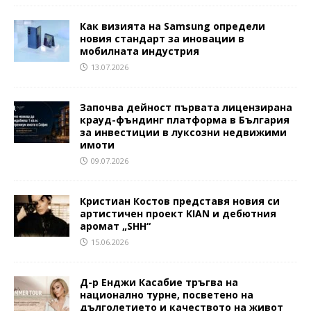
Как визията на Samsung определи
новия стандарт за иновации в
мобилната индустрия
13.07.2026
Започва дейност първата лицензирана
крауд-фъндинг платформа в България
за инвестиции в луксозни недвижими
имоти
09.07.2026
Кристиан Костов представя новия си
артистичен проект KIAN и дебютния
аромат „SHH“
15.06.2026
Д-р Енджи Касабие тръгва на
национално турне, посветено на
дълголетието и качеството на живот