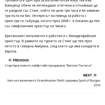
Публиката в Центъра за изпълнителски изкуства във
Ванкувър обаче не изглеждаше отегчена и отказваше да
се раздели със Стинг, който пя цели три часа и бе извикан
три пъти на бис. Интересът на певеца за работа с
оркестри се събужда, когато през 2008 г. е поканен да пее
със симфоничния оркестър на Чикаго.
Британският изпълнител е работил и с Филаделфийския
оркестър. В рамките на турнето си Стинг ще пее през
лятото в Северна Америка, след което ще има концерти в
Европа.
PREVIOUS
Стартира новото лайфстайл предаване “Високи Токчета”
NEXT
Хип-хоп величието Grandmaster Flash закрива Spirit of Burgas
2010