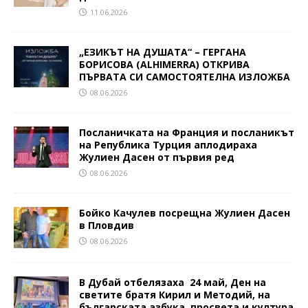
11.06.2026
„ЕЗИКЪТ НА ДУШАТА“ – ГЕРГАНА
БОРИСОВА (ALHIMERRA) ОТКРИВА
ПЪРВАТА СИ САМОСТОЯТЕЛНА ИЗЛОЖБА
08.06.2026
Посланичката на Франция и посланикът
на Република Турция аплодираха
Жулиен Дасен от първия ред
08.06.2026
Бойко Качулев посрещна Жулиен Дасен
в Пловдив
08.06.2026
В Дубай отбелязаха 24 май, Ден на
светите братя Кирил и Методий, на
българската азбука, просвета и култура