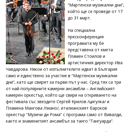
“Мартенски музикални дни”,
който ще се проведе от 17
до 31 март.
На специална
пресконференция
програмата му бе
представена от кмета
Пламен Стоилов и
артистичния директор Ива
Чавдарова. Някои от изпълнителите идват в България
само и единствено за участие в “Мартенски музикални
дни”, като ще свирят за първи път у нас. Сред тях са три
от най-популярните камерни ансамбли – Английският
камерен оркестър, който ще свири на откриването на
фестивала със звездите Сергей Крилов /цигулка/ и
Пламена Мангова /пиано/, италианският бароков
оркестър “Музичи ди Рома” с програма само от Вивалди,
както и знаменитият ансамбъл за танго “Тангуарда”.