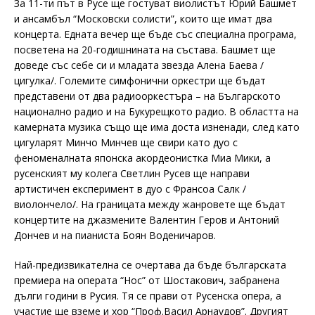
За 11-ти път в Русе ще гостуват виолистът Юрий Башмет
и ансамбъл “Московски солисти”, които ще имат два
концерта. Едната вечер ще бъде със специална програма,
посветена на 20-годишнината на състава. Башмет ще
доведе със себе си и младата звезда Алена Баева /
цигулка/. Големите симфонични оркестри ще бъдат
представени от два радиооркестъра – на Българското
национално радио и на Букурещкото радио. В областта на
камерната музика също ще има доста изненади, след като
цигуларят Минчо Минчев ще свири като дуо с
феноменалната японска акордеонистка Миа Мики, а
русенският му колега Светлин Русев ще направи
артистичен експеримент в дуо с Франсоа Салк /
виолончело/. На границата между жанровете ще бъдат
концертите на джазмените Валентин Геров и Антоний
Дончев и на пианиста Боян Воденичаров.
Най-предизвикателна се очертава да бъде българската
премиера на операта “Нос” от Шостакович, забранена
дълги години в Русия. Тя се прави от Русенска опера, а
участие ще вземе и хор “Проф.Васил Арнаудов”. Другият