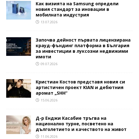
Как визията на Samsung определи
новия стандарт за иновации в
мобилната индустрия
13.07.2026
Започва дейност първата лицензирана
крауд-фъндинг платформа в България
за инвестиции в луксозни недвижими
имоти
09.07.2026
Кристиан Костов представя новия си
артистичен проект KIAN и дебютния
аромат „SHH“
15.06.2026
Д-р Енджи Касабие тръгва на
национално турне, посветено на
дълголетието и качеството на живот
11.06.2026