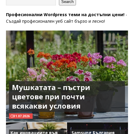
Search
Професионални Wordpress теми на достъпни цени!
-
Създай професионален уеб сайт бързо и лесно!
Мушкатата – пъстри
цветове при почти
всякакви условия
31.07.2026
Как иновациите във
Samsung България