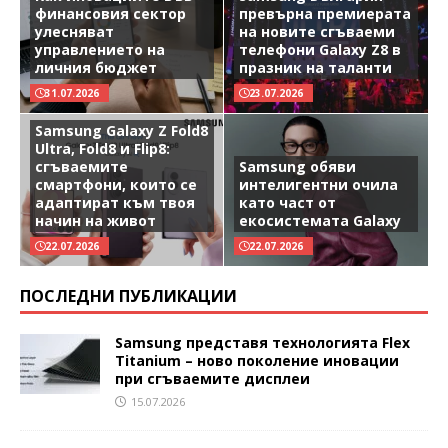
финансовия сектор
превърна премиерата
улесняват
на новите сгъваеми
управлението на
телефони Galaxy Z8 в
личния бюджет
празник на таланти
31.07.2026
23.07.2026
Samsung Galaxy Z Fold8
Ultra, Fold8 и Flip8:
сгъваемите
Samsung обяви
смартфони, които се
интелигентни очила
адаптират към твоя
като част от
начин на живот
екосистемата Galaxy
22.07.2026
22.07.2026
ПОСЛЕДНИ ПУБЛИКАЦИИ
Samsung представя технологията Flex
Titanium – ново поколение иновации
при сгъваемите дисплеи
15.07.2026