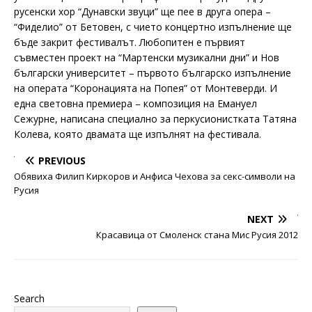
русенски хор “Дунавски звуци” ще пее в друга опера –
“Фиделио” от Бетовен, с чието концертно изпълнение ще
бъде закрит фестивалът. Любопитен е първият
съвместен проект на “Мартенски музикални дни” и Нов
български университет – първото българско изпълнение
на операта “Коронацията на Попея” от Монтеверди. И
една световна премиера – композиция на Емануел
Сежурне, написана специално за перкусионистката Татяна
Колева, която двамата ще изпълнят на фестивала.
PREVIOUS
Обявиха Филип Киркоров и Анфиса Чехова за секс-символи на
Русия
NEXT
Красавица от Смоленск стана Мис Русия 2012
Search