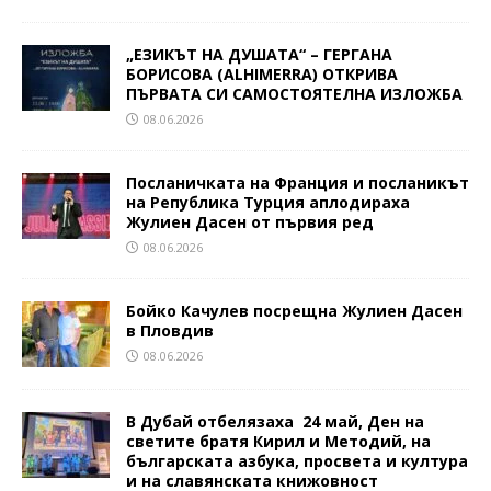
„ЕЗИКЪТ НА ДУШАТА“ – ГЕРГАНА
БОРИСОВА (ALHIMERRA) ОТКРИВА
ПЪРВАТА СИ САМОСТОЯТЕЛНА ИЗЛОЖБА
08.06.2026
Посланичката на Франция и посланикът
на Република Турция аплодираха
Жулиен Дасен от първия ред
08.06.2026
Бойко Качулев посрещна Жулиен Дасен
в Пловдив
08.06.2026
В Дубай отбелязаха 24 май, Ден на
светите братя Кирил и Методий, на
българската азбука, просвета и култура
и на славянската книжовност