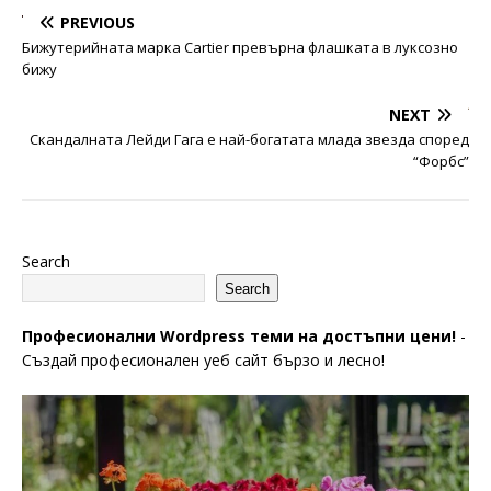
PREVIOUS
Бижутерийната марка Cartier превърна флашката в луксозно
бижу
NEXT
Скандалната Лейди Гага е най-богатата млада звезда според
“Форбс”
Search
Search
Професионални Wordpress теми на достъпни цени!
-
Създай професионален уеб сайт бързо и лесно!