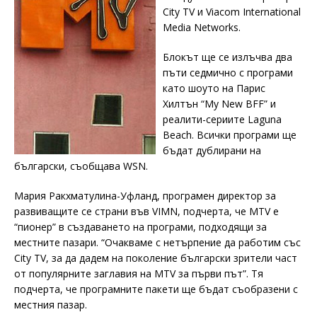
City TV и Viacom International
Media Networks.
Блокът ще се излъчва два
пъти седмично с програми
като шоуто на Парис
Хилтън “My New BFF” и
реалити-сериите Laguna
Beach. Всички програми ще
бъдат дублирани на
български, съобщава WSN.
Мария Ракхматулина-Уфланд, програмен директор за
развиващите се страни във VIMN, подчерта, че MTV е
“пионер” в създаването на програми, подходящи за
местните пазари. “Очакваме с нетърпение да работим със
City TV, за да дадем на поколение български зрители част
от популярните заглавия на MTV за първи път”. Тя
подчерта, че програмните пакети ще бъдат съобразени с
местния пазар.