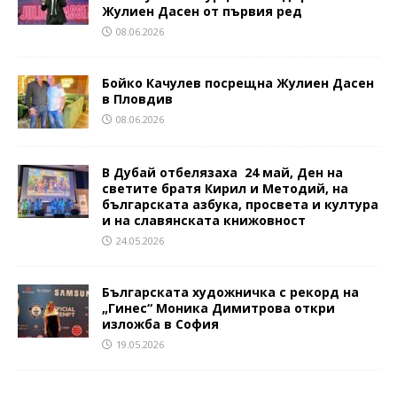
Жулиен Дасен от първия ред
08.06.2026
Бойко Качулев посрещна Жулиен Дасен
в Пловдив
08.06.2026
В Дубай отбелязаха 24 май, Ден на
светите братя Кирил и Методий, на
българската азбука, просвета и култура
и на славянската книжовност
24.05.2026
Българската художничка с рекорд на
„Гинес“ Моника Димитрова откри
изложба в София
19.05.2026