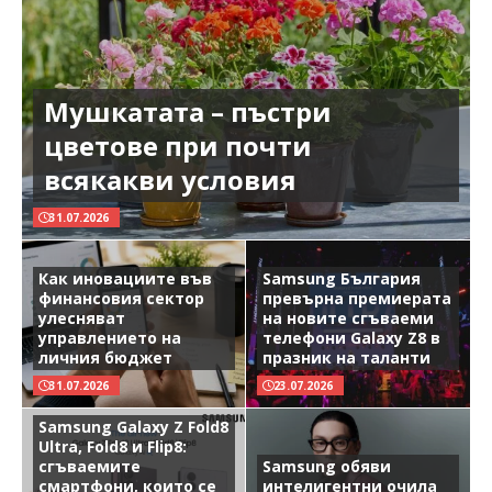
Мушкатата – пъстри
цветове при почти
всякакви условия
31.07.2026
Как иновациите във
Samsung България
финансовия сектор
превърна премиерата
улесняват
на новите сгъваеми
управлението на
телефони Galaxy Z8 в
личния бюджет
празник на таланти
31.07.2026
23.07.2026
Samsung Galaxy Z Fold8
Ultra, Fold8 и Flip8:
сгъваемите
Samsung обяви
смартфони, които се
интелигентни очила