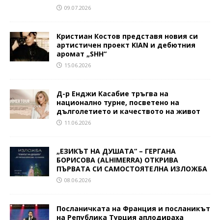
09.07.2026
Кристиан Костов представя новия си
артистичен проект KIAN и дебютния
аромат „SHH“
15.06.2026
Д-р Енджи Касабие тръгва на
национално турне, посветено на
дълголетието и качеството на живот
11.06.2026
„ЕЗИКЪТ НА ДУШАТА“ – ГЕРГАНА
БОРИСОВА (ALHIMERRA) ОТКРИВА
ПЪРВАТА СИ САМОСТОЯТЕЛНА ИЗЛОЖБА
08.06.2026
Посланичката на Франция и посланикът
на Република Турция аплодираха